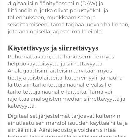
digitaalisiin äänityöasemiin (DAW) ja
liitännöihin, jotka olivat perustyökaluja
tallennukseen, muokkaamiseen ja
sekoittamiseen. Tämä tarjoaa luovan hallinnan,
jota analogisella järjestelmällä ei ole.
Käytettävyys ja siirrettävyys
Puhumattakaan, että harkitsemme myös
helppokäyttöisyyttä ja siirrettävyyttä.
Analogaattisiin laitteisiin tarvitaan myös
tiettyjä toistolaitteita, kuten vinyyli- ja nauha-
laitteisiin tarkoitettuja nauhalle-valssille
tarkoitettuja nauhalle-laitteita. Tämä voi
rajoittaa analogisten median siirrettävyyttä ja
kätevyyttä.
Digitaaliset järjestelmät tarjoavat kuitenkin
ainutlaatuisen mahdollisuuden käyttää niitä ja
siirtää niitä. Äänitiedostoja voidaan siirtää