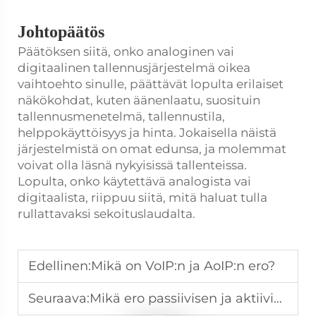
Johtopäätös
Päätöksen siitä, onko analoginen vai
digitaalinen tallennusjärjestelmä oikea
vaihtoehto sinulle, päättävät lopulta erilaiset
näkökohdat, kuten äänenlaatu, suosituin
tallennusmenetelmä, tallennustila,
helppokäyttöisyys ja hinta. Jokaisella näistä
järjestelmistä on omat edunsa, ja molemmat
voivat olla läsnä nykyisissä tallenteissa.
Lopulta, onko käytettävä analogista vai
digitaalista, riippuu siitä, mitä haluat tulla
rullattavaksi sekoituslaudalta.
Edellinen:
Mikä on VoIP:n ja AoIP:n ero?
Seuraava:
Mikä ero passiivisen ja aktiivisen kaiuttimiston välillä on?