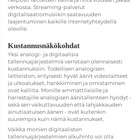
helposti laitteiden välillä ja niitä voidaan jakaa
verkossa. Streaming-palvelut
digitalisaatiomusiikin saatavuuden
laajentuminen kaikille internetyhteydellä
oleville.
Kustannusnäkökohdat
Yksi analogi- ja digitaalisia
tallennusjärjestelmiä verrataan olennaisesti
kustannuksiin. Todellisen analogisen
laitteiston, erityisesti hyvät äänit videolaitteet
ja ulkoalukset, hankkiminen ja omistaminen
ovat kalliita. Monille ammattilaisille ja
harrastajille analogisen äänitallenteen hyödyt -
sekä sen vaikuttavuuden että lahjakkauden
ainutlaatuisen äänen - ovat kuitenkin
suurempia kuin nämä kustannukset.
Vaikka monien digitaalisten
tallennusjärjestelmien alkuhinto voi olla