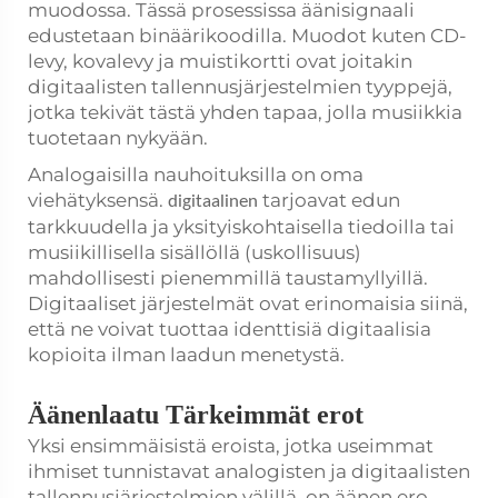
muodossa. Tässä prosessissa äänisignaali
edustetaan binäärikoodilla. Muodot kuten CD-
levy, kovalevy ja muistikortti ovat joitakin
digitaalisten tallennusjärjestelmien tyyppejä,
jotka tekivät tästä yhden tapaa, jolla musiikkia
tuotetaan nykyään.
Analogaisilla nauhoituksilla on oma
viehätyksensä.
tarjoavat edun
digitaalinen
tarkkuudella ja yksityiskohtaisella tiedoilla tai
musiikillisella sisällöllä (uskollisuus)
mahdollisesti pienemmillä taustamyllyillä.
Digitaaliset järjestelmät ovat erinomaisia siinä,
että ne voivat tuottaa identtisiä digitaalisia
kopioita ilman laadun menetystä.
Äänenlaatu Tärkeimmät erot
Yksi ensimmäisistä eroista, jotka useimmat
ihmiset tunnistavat analogisten ja digitaalisten
tallennusjärjestelmien välillä, on äänen ero.