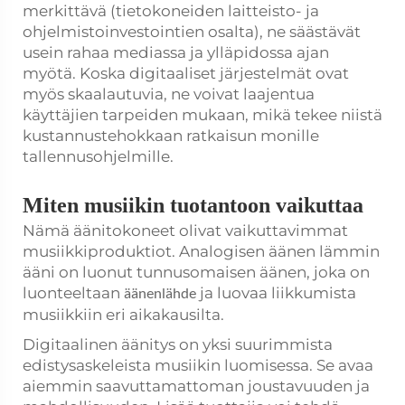
merkittävä (tietokoneiden laitteisto- ja
ohjelmistoinvestointien osalta), ne säästävät
usein rahaa mediassa ja ylläpidossa ajan
myötä. Koska digitaaliset järjestelmät ovat
myös skaalautuvia, ne voivat laajentua
käyttäjien tarpeiden mukaan, mikä tekee niistä
kustannustehokkaan ratkaisun monille
tallennusohjelmille.
Miten musiikin tuotantoon vaikuttaa
Nämä äänitokoneet olivat vaikuttavimmat
musiikkiproduktiot. Analogisen äänen lämmin
ääni on luonut tunnusomaisen äänen, joka on
luonteeltaan
ja luovaa liikkumista
äänenlähde
musiikkiin eri aikakausilta.
Digitaalinen äänitys on yksi suurimmista
edistysaskeleista musiikin luomisessa. Se avaa
aiemmin saavuttamattoman joustavuuden ja