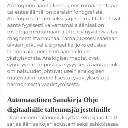
Analoginen äänitallennus, ensimmäinen tapa
tallentaa ääntä, on peräisin fonografista.
Analogin selittämiseksi järjestelmät tallentavat
ääntä fyysisesti kaivertamalla ääniaallon
muotoja mediumaan: ajattele vinyylilevyjä tai
magneettista nauhaa. Tämä prosessi saadaan
aikaan jatkuvalla signaalilla, joka edustaa
lähinnä alkuperäisten ääniaallojen
yksityiskohtia. Analogiset mediat ovat
synonyymi lämpöstä ja syvyydestä ääntä, jonka
ominaisuudet johtuvat usein analogisen
materiaalin luonnollisesta tyydytyksestä ja
harmonisesta vääristymisestä.
Automaattinen
Sanakirja
Ohje
digitaalisille tallennusjärjestelmille
Digitaalinen tallennus käyttää sen sijaan 1 ja 0-
sarjaa ääniaaltojen edustamiseksi sähköisessä