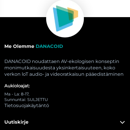
Me Olemme
DANACOID
DANACOID noudattaen AV-ekologisen konseptin
monimutkaisuudesta yksinkertaisuuteen, koko
verkon loT audio- ja videoratkaisun pääedistäminen
Aukioloajat:
Ma - La: 8-17,
Sunnuntai: SULJETTU
Tietosuojakäytäntö
Uutiskirje