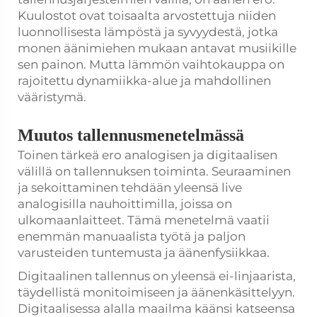
Kuulostot ovat toisaalta arvostettuja niiden
luonnollisesta lämpöstä ja syvyydestä, jotka
monen äänimiehen mukaan antavat musiikille
sen painon. Mutta lämmön vaihtokauppa on
rajoitettu dynamiikka-alue ja mahdollinen
vääristymä.
Muutos tallennusmenetelmässä
Toinen tärkeä ero analogisen ja digitaalisen
välillä on tallennuksen toiminta. Seuraaminen
ja sekoittaminen tehdään yleensä live
analogisilla nauhoittimilla, joissa on
ulkomaanlaitteet. Tämä menetelmä vaatii
enemmän manuaalista työtä ja paljon
varusteiden tuntemusta ja äänenfysiikkaa.
Digitaalinen tallennus on yleensä ei-linjaarista,
täydellistä monitoimiseen ja äänenkäsittelyyn.
Digitaalisessa alalla maailma käänsi katseensa