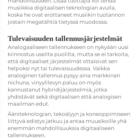
mahdollisuuden. Lisää tuottajia voi tehdä
musiikkia digitaalisen teknologian avulla,
koska he ovat erottaneet musiikin tuotannon
jostain megatähtiä tietyssä muodossa.
Tulevaisuuden tallennusjärjestelmät
Analogaaliseen tallennukseen on nykyään uusi
kiinnostus useilta puolilta, mutta se ei tarkoita,
että digitaaliset järjestelmät ottaisivat sen
helpoksi nyt tai tulevaisuudessa. Vaikka
analoginen tallennus pysyy aina markkinan
nichuna, vinyylilevyn paluu on myös
kannustanut hybridijärjestelmiä, jotka
yhdistävät sekä digitaalisen että analogisen
maailman edut.
Ääniteknologian, tekoälyyn ja koneoppimiseen
liittyvä edistys jatkuu ja antaa muusikoille yhä
enemmän mahdollisuuksia digitaaliseen
tallennukseen.