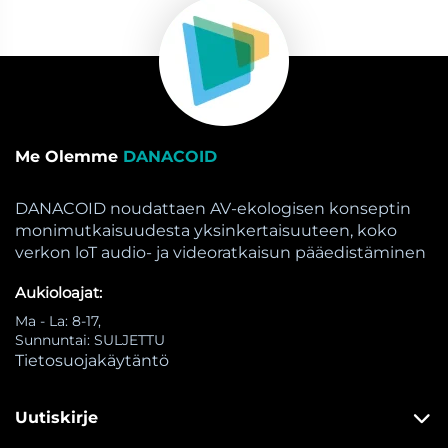
Me Olemme
DANACOID
DANACOID noudattaen AV-ekologisen konseptin
monimutkaisuudesta yksinkertaisuuteen, koko
verkon loT audio- ja videoratkaisun pääedistäminen
Aukioloajat:
Ma - La: 8-17,
Sunnuntai: SULJETTU
Tietosuojakäytäntö
Uutiskirje