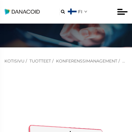
FI

KOTISIVU
/
TUOTTEET
/
KONFERENSSIMANAGEMENT
/
KON