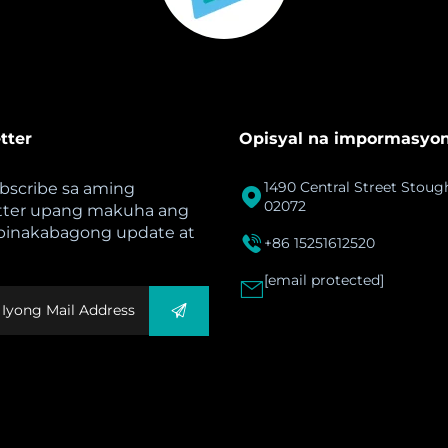
tter
Opisyal na impormasyo
1490 Central Street Stou
bscribe sa aming

02072
tter upang makuha ang
pinakabagong update at

+86 15251612520
[email protected]
