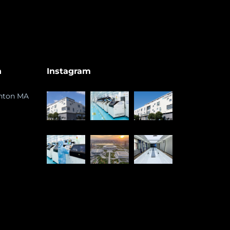
n
Instagram
ghton MA