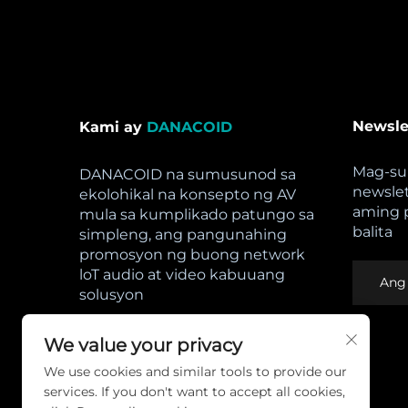
Newsle
Kami ay
DANACOID
Mag-su
DANACOID na sumusunod sa
newsle
ekolohikal na konsepto ng AV
aming 
mula sa kumplikado patungo sa
balita
simpleng, ang pangunahing
promosyon ng buong network
loT audio at video kabuuang
solusyon
Buksan Ang Oras:
We value your privacy
Lunes - Sabado: 8am - 5pm,
We use cookies and similar tools to provide our
Linggo: SARADO
services. If you don't want to accept all cookies,
Patakaran sa Pagkakapribado