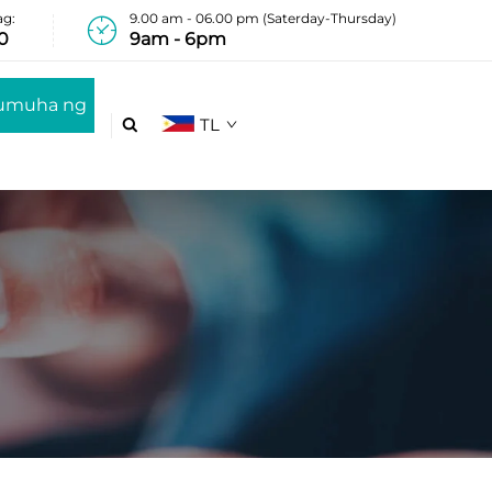
ag:
9.00 am - 06.00 pm (Saterday-Thursday)
0
9am - 6pm
umuha ng
TL

Quote