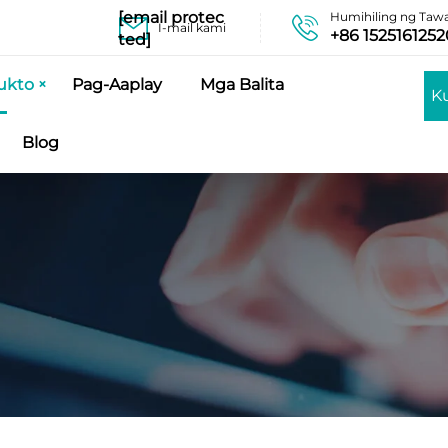
[email protec
Humihiling ng Taw
I-mail kami
+86 1525161252
ted]
ukto
Pag-Aaplay
Mga Balita
K
Blog