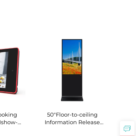
ooking
50"Floor-to-ceiling
Mshow-
Information Release
Screen-DCM-IS 50L