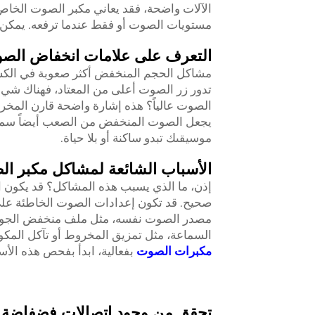
الآلات واضحة، فقد يعاني مكبر الصوت الخاص 
مستويات الصوت أو فقط عندما ترفعه. يمكن 
التعرف على علامات انخفاض الص
مشاكل الحجم المنخفض أكثر صعوبة في الكشف
تدور زر الصوت أعلى من المعتاد، فهناك شيء م
الصوت عالياً؟ هذه إشارة واضحة قارن المخرج
يجعل الصوت المنخفض من الصعب أيضاً سماع ت
موسيقىك تبدو ساكنة أو بلا حياة.
الأسباب الشائعة لمشاكل مكبر ا
إذن، ما الذي يسبب هذه المشاكل؟ قد يكون 
صحيح. قد تكون إعدادات الصوت الخاطئة على ج
مصدر الصوت نفسه، مثل ملف منخفض الجودة 
السماعة، مثل تمزيق المخروط أو تآكل الم
مكبرات الصوت
بفعالية، ابدأ بفحص هذه الأس
تحقق من وجود اتصالات فضفاضة أو