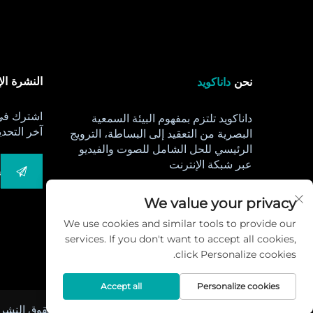
النشرة الإ
نحن
داناكويد
اشترك في 
داناكويد تلتزم بمفهوم البيئة السمعية
آخر التحدي
البصرية من التعقيد إلى البساطة، الترويج
الرئيسي للحل الشامل للصوت والفيديو
عبر شبكة الإنترنت
ساعات العمل:
We value your privacy
من الاثنين إلى السبت: 8 صباحًا - 5 مساءً،
We use cookies and similar tools to provide our
الأحد: مغلق
services. If you don't want to accept all cookies,
سياسة الخصوصية
click Personalize cookies.
Accept all
Personalize cookies
حقوق النشر © 2025 مركز داناكويد العالمي لتصنيع الذكاء الاصطناعي. ج