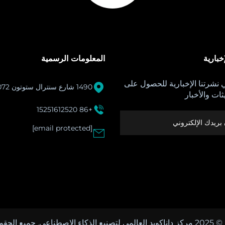
خبارية
المعلومات الرسمية
نشرتنا الإخبارية للحصول على

1490 شارع سنترال ستوتون MA 02072
ثات والأخبار

+86 15251612520
[email protected]

ميع الحقوق محفوظة.