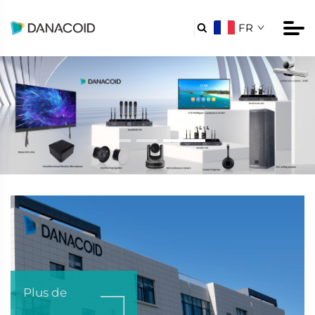
FR

Plus de