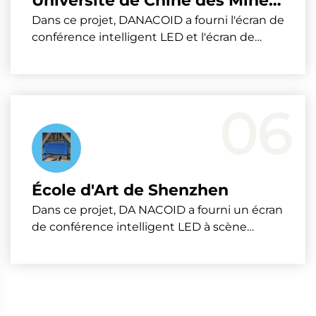
Université de Chine des Mines et de la Technologie (Pékin)
Dans ce projet, DANACOID a fourni l'écran de
conférence intelligent LED et l'écran de
conférence intelligent LCD pour l'Université
de Chine des Mines et de la Technologie
(Pékin). Les écrans de conférence
intelligents peuvent être utilisés pour la
06
collaboration d'entreprise, l'éducation et la
formation,...
École d'Art de Shenzhen
Dans ce projet, DA NACOID a fourni un écran
de conférence intelligent LED à scène
complète et à pleine fonction pour l'École
d'Art de Shenzhen. L'écran de conférence
intelligent LED peut être appliqué à la
collaboration d'entreprise, à l'éducation et à
la formation, aux agences