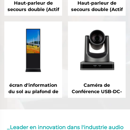
Haut-parleur de
Haut-parleur de
secours double (Actif
secours double (Actif
4*35,25 pouces)-DA-
4*3 pouces)-DA-
RLO504S
RLO304S
écran d'information
Caméra de
du sol au plafond de
Conférence USB-DC-
50"-DCM-IS 50L
71VC
_Leader en innovation dans l'industrie audio