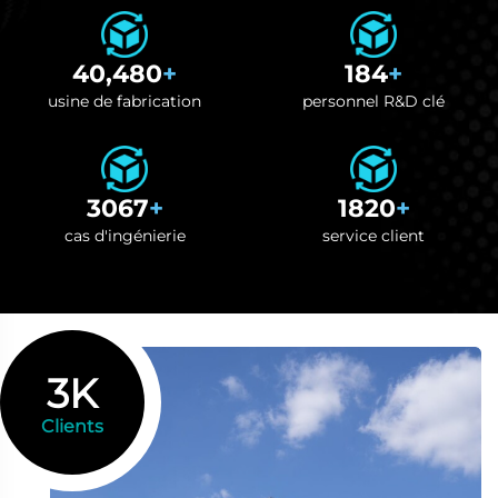
66,000
+
300
+
usine de fabrication
personnel R&D clé
5000
+
3000
+
cas d'ingénierie
service client
3K
Clients