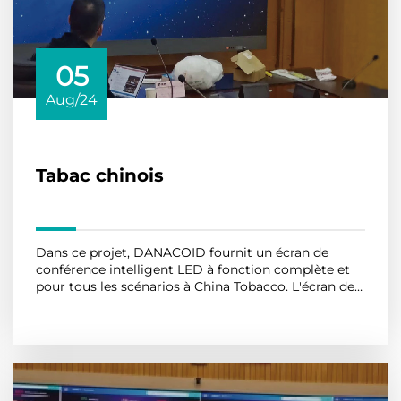
05
Aug/24
Tabac chinois
Dans ce projet, DANACOID fournit un écran de
conférence intelligent LED à fonction complète et
pour tous les scénarios à China Tobacco. L'écran de
conférence intelligent LED peut être utilisé pour la
En savoir plus
collaboration d'entreprise, la formation éducative,
les organismes gouvernementaux et la santé
intelligente...