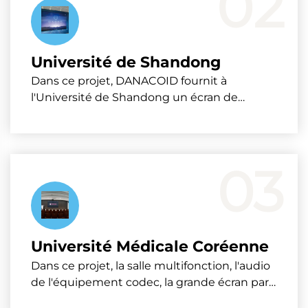
02
DANACOID a configuré un système
distribué 4K...
Université de Shandong
Dans ce projet, DANACOID fournit à
l'Université de Shandong un écran de
conférence LED intelligent couvrant tous les
scénarios et toutes les fonctions. L'écran de
conférence LED intelligent intègre la
projection d'écran sans fil, l'accès multi-
03
systèmes, l'extension sonore de la
conférence, intellig...
Université Médicale Coréenne
Dans ce projet, la salle multifonction, l'audio
de l'équipement codec, la grande écran par
glisser-déposer de la source du signal, la