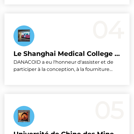
superposition d'écran itinérante, la vidéo à
écran partagé peuvent être transmises
arbitrairement à la grande écran LED et
04
l'équipement d'amplification et autres
funct...
Le Shanghai Medical College de l'Université Fudan
DANACOID a eu l'honneur d'assister et de
participer à la conception, à la fourniture
d'équipements, à l'installation et au réglage
du système de conférence du Collège
Médical de l'Université Fudan. Le projet
implique 8 salles de conférence
05
multifonctionnelles, informat...