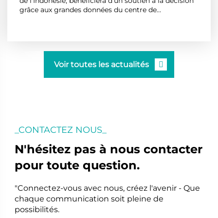
de l'Indonésie, bénéficiera d'un soutien à la décision
grâce aux grandes données du centre de
commandement pour mieux remplir les fonctions
En savoir plus
de législation, de budget national et de supervision
des pouvoirs, et améliorer le processus de prise de
décision...
Voir toutes les actualités

_CONTACTEZ NOUS_
N'hésitez pas à nous contacter
pour toute question.
"Connectez-vous avec nous, créez l'avenir - Que
chaque communication soit pleine de
possibilités.