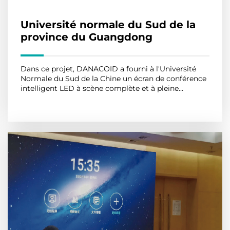
Université normale du Sud de la
province du Guangdong
Dans ce projet, DANACOID a fourni à l'Université
Normale du Sud de la Chine un écran de conférence
intelligent LED à scène complète et à pleine
fonction. L'écran de conférence intelligent LED peut
En savoir plus
être appliqué à la collaboration d'entreprise, à
l'éducatio...