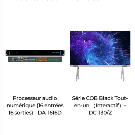
Série COB Black Tout-
Série COB Blue Tout-
en-un （Interactif）-
en-un （Interactif）-
DC-130/Z
DC-162/plus