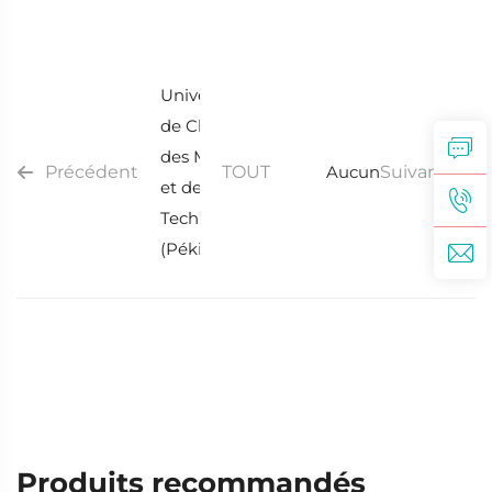
Université
de Chine
des Mines
Précédent
TOUT
Aucun
Suivant
et de la
Technologie
(Pékin)
Produits recommandés