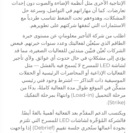
الإنتاجية الأخرى مثل أنظمة الإضاءة والصوت دون إحداث
تعارضات. كما أن مهاراتهم في التواصل، وسرعة حل
المشكلات، وهدوءهم تحت الضغط تتناسب طردياً مع
الاستثمارات التي تُنفقها شركتهم على تطويرهم.
اطلب من شركة التأجير معلوماتٍ عن مستوى خبرة
الطاقم الذي سيُعيَّن لفعاليتك وعدد سنوات خبرتهم. فبعض
الشركات تُعيِّن فنيِّين مبتدئين للفعاليات الصغيرة، مما قد
يؤدي إلى مشكلاتٍ في حال حدوث أي عوائق. ولأي تأجير
لشاشة LED للمسرح لا يُسمح فيه بالفشل — مثل
الفعاليات الإذاعية أو المحاضرات الرئيسية أو الحفلات
الموسيقية ذات التذاكر — اشترط وجود فني رئيسي
متمكِّن في الموقع طوال مدة الفعالية كاملةً، بدءًا من
مرحلة التحميل (Load-in) وانتهاءً بمرحلة التفكيك
(Strike).
ويكتسب الدعم المقدَّم بعد الفعالية أهميةً بالغةً أيضًا.
فالشركة المُؤجِّرة لشاشات LED للمسرح التي تلتزم
بجودة أعمالها ستُجري جلسة تقييمٍ (Debrief) إذا واجهت