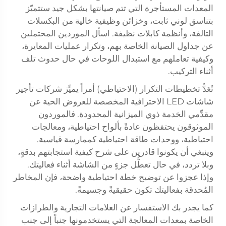
المعدات المستأجرة التي تتم صيانتها بشكل جيد ستتميّز
بتناسق لوني ثابت، وخزائن وظيفية خالية من البكسلات
التالفة، وأنظمة كابلات نظيفة. اسأل الموردين المحتملين
عن جداول الصيانة الخاصة بهم، وتكرار عمليات المعايرة،
وكيفية تعاملهم مع استبدال اللوحات في حال حدوث تلف
أثناء التركيب.
تُعَدُّ تخطيطات التكرار (الاحتياطي) أمراً يميِّز شركات تأجير
شاشات LED الاحترافية المخصصة للعروض الحية عن
مقدِّمي الخدمة ذوي الميزانية المحدودة. فالموردون
الموثوقون يحتفظون عادةً بألواح احتياطية، ومعالجات
احتياطية، ووحدات طاقة احتياطية كممارسة قياسية.
وينبغي أن يكونوا قادرين على شرح كيفية استجابتهم بدقةٍ،
وبلا تردد، في حال تعطُّل جزءٍ من الشاشة أثناء فعاليتك.
وإذا عجزوا عن توضيح خطة احتياطية واضحة، فإن المخاطر
المُحدقة بفعاليتك تكون حقيقيةً وجسيمةً.
كما يجدر بك الاستفسار عن العلامات التجارية والطرازات
الخاصة بمعدات المعالجة التي يستخدمونها جنباً إلى جنب