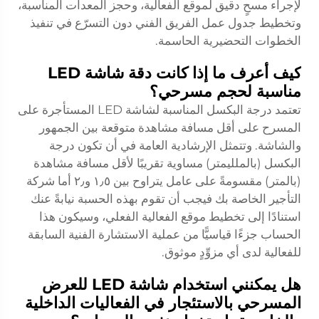
لإجراء مسحٍ دقيق لموقع الفعالية، وحجز المعدات المناسبة،
وتخطيط جدول عمل الفريق الفني دون التسرّع في تنفيذ
الخطوات التحضيرية الحاسمة.
كيف أعرف ما إذا كانت دقة شاشة LED
مناسبة لحجم مسرحي؟
تعتمد درجة البكسل المناسبة لشاشة LED المستأجرة على
المسرح على أقل مسافة مشاهدة متوقعة بين الجمهور
والشاشة. وتتمثل الإرشادية العامة في أن تكون درجة
البكسل (بالملليمتر) مساوية تقريبًا لأقل مسافة مشاهدة
(بالمتر) مقسومةً على عامل يتراوح بين ١٫٥ و٢٫ أما شركة
التأجير الخاصة بك فيجب أن تقوم بهذه الحسبة نيابةً عنك
استنادًا إلى تخطيط موقع الفعالية الفعلي، وسيكون هذا
الحساب جزءًا قياسيًّا من عملية الاستشارة الفنية السابقة
للفعالية لدى أي مزوِّدٍ موثوق.
هل يمكنني استخدام شاشة LED للعرض
المسرحي بالاستئجار في الفعاليات الداخلية