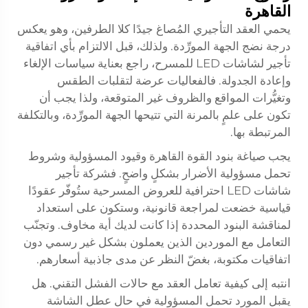
القاهرة
يحمي العقد التأجيري المُصاغ جيدًا كلا الطرفين، وهو يعكس
درجة نضج الجهة المورِّدة. ولذلك، قبل الالتزام بأي اتفاقية
تأجير لشاشات LED للمسرح، راجع بعناية سياسات الإلغاء
وإعادة الجدولة. فالفعاليات عرضة لتقلبات الطقس
وتغيُّرات المواقع والظروف غير المتوقعة، ولذا يجب أن
تكون على علمٍ بالمرنة التي تتيحها الجهة المورِّدة، وبالتكلفة
المرتبطة بها.
يجب صياغة بنود القوة القاهرة وقيود المسؤولية وشروط
تحمل مسؤولية الأضرار بشكلٍ واضحٍ. فشركة تأجير
شاشات LED احترافية للعروض المسرحية ستُوفّر عقودًا
قياسية خضعت لمراجعة قانونية، وستكون على استعداد
لمناقشة البنود المحددة إذا كانت لديك أية مخاوف. وتجنّب
التعامل مع الموردين الذين يعملون بشكل غير رسمي دون
اتفاقيات مكتوبة، بغضّ النظر عن مدى جاذبية أسعارهم.
انتبه إلى كيفية تعامل العقد مع حالات الفشل التقني. هل
يقبل المورد تحمل المسؤولية في حال عطل الشاشة