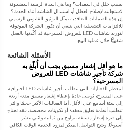
بسبب خلل في المعدات؟ وما هي المدة الزمنية المضمونة
لاستجابته لإصلاح العطل أو استبدال الشاشة أثناء الحدث؟
إن هذه الضمانات التعاقدية تمثّل التوثيق القانوني الرسمي
للالتزامات التشغيلية التي ينبغي أن تكون الشركة الموثوقة
لتوريد شاشات LED للعروض المسرحية قد أكّدتها بالفعل
شفهيًّا خلال عملية البيع.
الأسئلة الشائعة
ما هو أقل إشعار مسبق يجب أن أُبلّغ به
شركة تأجير شاشات LED للعروض
المسرحية؟
لمعظم الفعاليات التي تتطلب تأجير شاشات LED احترافية
على المسرح، يُوصى عادةً بإعطاء إشعار مسبق مدته أربعة
إلى ستة أسابيع على الأقل. أما الفعاليات الأكبر حجمًا والتي
تتطلب أنظمة تعليق معقدة أو تكوينات مخصصة، فقد تحتاج
إلى فترة إشعار مسبقة تتراوح بين ثمانية واثني عشر
أسبوعًا. ويتيح التواصل المبكر لمزود الخدمة الوقت الكافي