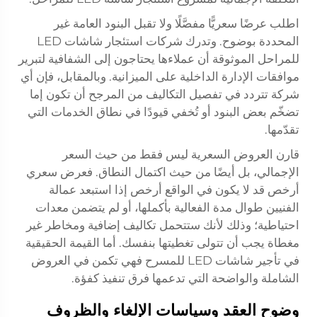
اطلب عرضًا سعريًّا مفصَّلًا ولا تقبل البنود العامة غير
المحددة بوضوح. وتدرك شركات استئجار شاشات LED
للمراحل الموثوقة أن عملاءها يحتاجون إلى الشفافية لتبرير
موافقات الإدارة الداخلية على الميزانية. وبالمقابل، فإن أي
شركة تتردد في تفصيل التكاليف من المرجح أن تكون إما
تضخّم بعض البنود أو تُخفي قيودًا في نطاق الخدمات التي
تقدّمها.
قارن العروض السعرية ليس فقط من حيث السعر
الإجمالي، بل أيضًا من حيث اكتمال النطاق. فعرض سعري
أرخص قد لا يكون في الواقع أرخص إذا استبعد عمالة
الفنيين طوال مدة الفعالية بأكملها، أو لم يتضمن معدات
احتياطية؛ وذلك لأنك ستتحمل تكاليف إضافية ومخاطر غير
مغطاة يجب أن تتولى تغطيتها بنفسك. أما القيمة الحقيقية
في تأجير شاشات LED للمسرح فهي تكمن في العروض
الشاملة والواضحة التي تدعمها فرق تنفيذ كفؤة.
وضوح العقد وسياسات الإلغاء والظروف