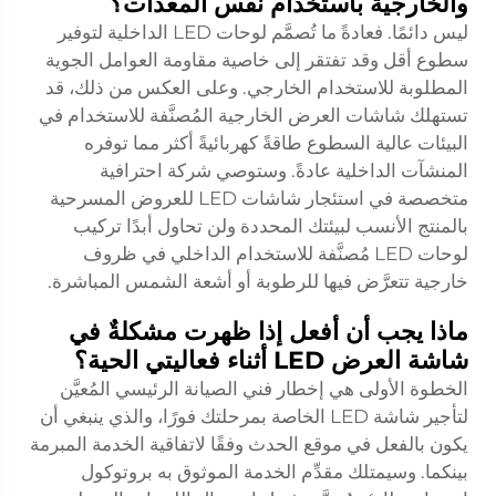
والخارجية باستخدام نفس المعدات؟
ليس دائمًا. فعادةً ما تُصمَّم لوحات LED الداخلية لتوفير
سطوع أقل وقد تفتقر إلى خاصية مقاومة العوامل الجوية
المطلوبة للاستخدام الخارجي. وعلى العكس من ذلك، قد
تستهلك شاشات العرض الخارجية المُصنَّفة للاستخدام في
البيئات عالية السطوع طاقةً كهربائيةً أكثر مما توفره
المنشآت الداخلية عادةً. وستوصي شركة احترافية
متخصصة في استئجار شاشات LED للعروض المسرحية
بالمنتج الأنسب لبيئتك المحددة ولن تحاول أبدًا تركيب
لوحات LED مُصنَّفة للاستخدام الداخلي في ظروف
خارجية تتعرَّض فيها للرطوبة أو أشعة الشمس المباشرة.
ماذا يجب أن أفعل إذا ظهرت مشكلةٌ في
شاشة العرض LED أثناء فعاليتي الحية؟
الخطوة الأولى هي إخطار فني الصيانة الرئيسي المُعيَّن
لتأجير شاشة LED الخاصة بمرحلتك فورًا، والذي ينبغي أن
يكون بالفعل في موقع الحدث وفقًا لاتفاقية الخدمة المبرمة
بينكما. وسيمتلك مقدِّم الخدمة الموثوق به بروتوكول