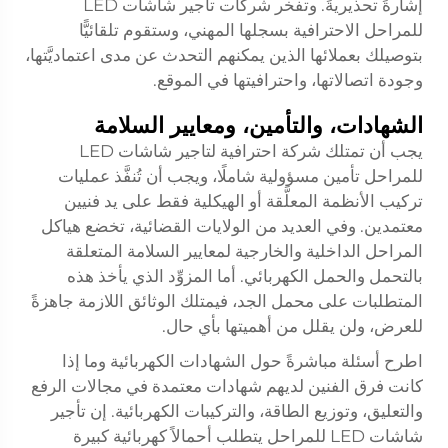
إشارةً تحذيريةً. وتفخر شركات تأجير شاشات LED
للمراحل الاحترافية بسجلها المهني، وستقوم تلقائيًّا
بتوصيلك بعملائها الذين يمكنهم التحدث عن مدى اعتماديَّتها،
وجودة اتصالاتها، واحترافيتها في الموقع.
الشهادات، والتأمين، ومعايير السلامة
يجب أن تمتلك شركة احترافية لتاجير شاشات LED
للمراحل تأمين مسؤولية شاملًا، ويجب أن تُنفَّذ عمليات
تركيب الأنظمة المعلَّقة أو الهيكلية فقط على يد فنيين
معتمدين. وفي العديد من الولايات القضائية، تخضع هياكل
المراحل الداخلية والخارجية لمعايير السلامة المتعلقة
بالتحمل والحمل الكهربائي. أما المزوِّد الذي يأخذ هذه
المتطلبات على محمل الجد، فيمتلك الوثائق اللازمة جاهزةً
للعرض، ولن يقلل من أهميتها بأي حال.
اطرح أسئلة مباشرةً حول الشهادات الكهربائية وما إذا
كانت فرق الفنين لديهم شهادات معتمدة في مجالات الرفع
والتعليق، وتوزيع الطاقة، والتركيبات الكهربائية. إن تأجير
شاشات LED للمراحل يتطلب أحمالاً كهربائية كبيرة