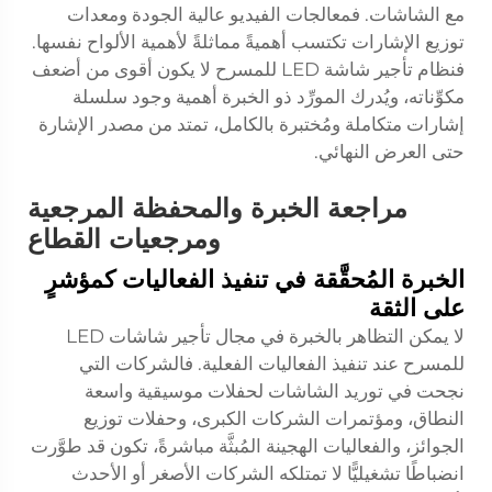
مع الشاشات. فمعالجات الفيديو عالية الجودة ومعدات
توزيع الإشارات تكتسب أهميةً مماثلةً لأهمية الألواح نفسها.
فنظام تأجير شاشة LED للمسرح لا يكون أقوى من أضعف
مكوِّناته، ويُدرك المورِّد ذو الخبرة أهمية وجود سلسلة
إشارات متكاملة ومُختبرة بالكامل، تمتد من مصدر الإشارة
حتى العرض النهائي.
مراجعة الخبرة والمحفظة المرجعية
ومرجعيات القطاع
الخبرة المُحقَّقة في تنفيذ الفعاليات كمؤشرٍ
على الثقة
لا يمكن التظاهر بالخبرة في مجال تأجير شاشات LED
للمسرح عند تنفيذ الفعاليات الفعلية. فالشركات التي
نجحت في توريد الشاشات لحفلات موسيقية واسعة
النطاق، ومؤتمرات الشركات الكبرى، وحفلات توزيع
الجوائز، والفعاليات الهجينة المُبثَّة مباشرةً، تكون قد طوَّرت
انضباطًا تشغيليًّا لا تمتلكه الشركات الأصغر أو الأحدث