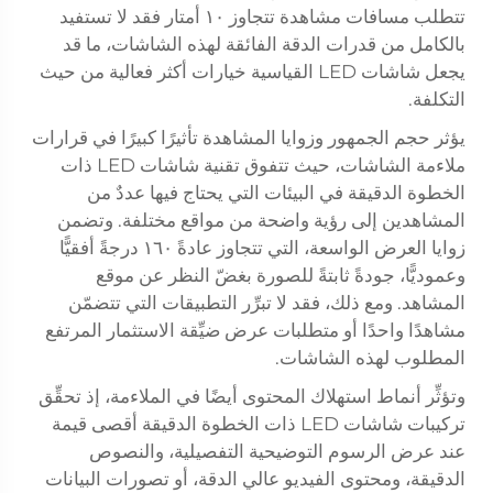
تتطلب مسافات مشاهدة تتجاوز ١٠ أمتار فقد لا تستفيد
بالكامل من قدرات الدقة الفائقة لهذه الشاشات، ما قد
يجعل شاشات LED القياسية خيارات أكثر فعالية من حيث
التكلفة.
يؤثر حجم الجمهور وزوايا المشاهدة تأثيرًا كبيرًا في قرارات
ملاءمة الشاشات، حيث تتفوق تقنية شاشات LED ذات
الخطوة الدقيقة في البيئات التي يحتاج فيها عددٌ من
المشاهدين إلى رؤية واضحة من مواقع مختلفة. وتضمن
زوايا العرض الواسعة، التي تتجاوز عادةً ١٦٠ درجةً أفقيًّا
وعموديًّا، جودةً ثابتةً للصورة بغضّ النظر عن موقع
المشاهد. ومع ذلك، فقد لا تبرِّر التطبيقات التي تتضمّن
مشاهدًا واحدًا أو متطلبات عرض ضيِّقة الاستثمار المرتفع
المطلوب لهذه الشاشات.
وتؤثِّر أنماط استهلاك المحتوى أيضًا في الملاءمة، إذ تحقِّق
تركيبات شاشات LED ذات الخطوة الدقيقة أقصى قيمة
عند عرض الرسوم التوضيحية التفصيلية، والنصوص
الدقيقة، ومحتوى الفيديو عالي الدقة، أو تصورات البيانات