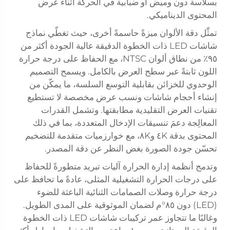
بسلاسة دون وميض أو ضبابية في الحركة أثناء عرض
المحتوى الديناميكي.
تمثِّل دقة الألوان ميزةً حاسمةً أخرى، حيث تغطّي نماذج
شاشات LED ذات الخطوة الدقيقة عالية الجودة أكثر من
٩٥٪ من نطاق ألوان NTSC، مع الحفاظ على درجة حرارة
اللون ثابتةً عبر سطح العرض بالكامل. ويسمح التصميم
الوحدوي للخزائن بقابلية التوسع السلسة، ما يمكّن من
إنشاء أحجام شاشات ونسب عرض مخصصة لا تستطيع
تقنيات العرض التقليدية مطابقتها. وتشمل القدرات
المعالِجة دعمَ تنسيقات الإدخال المتعددة، بما في ذلك
المحتوى بدقة ٤K و٨K، مع خوارزميات متقدمة للتضخيم
تحسّن جودة الصورة بغض النظر عن دقة المصدر.
وتدمج أنظمة إدارة الحرارة آليات تبريد متطورةً للحفاظ
على درجات الحرارة التشغيلية المثلى، عادةً ما تحافظ على
درجة حرارة وصلات الصمامات الثنائية الباعثة للضوء
(LED) دون ٨٥°م لضمان الموثوقية على المدى الطويل.
وغالبًا ما تتجاوز عمر تركيبات شاشات LED ذات الخطوة