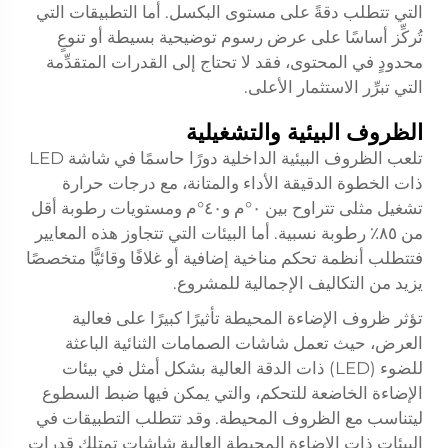
التي تتطلب دقةً على مستوى البكسل. أما التطبيقات التي
تُركِّز أساسًا على عرض رسوم توضيحية بسيطة أو تنوعٍ
محدودٍ في المحتوى، فقد لا تحتاج إلى القدرات المتقدِّمة
التي تبرِّر الاستثمار الأعلى.
الظروف البيئية والتشغيلية
تلعب الظروف البيئية الداخلية دورًا حاسمًا في
شاشة LED
ذات الخطوة الدقيقة
الأداء والمتانة، مع درجات حرارة
تشغيل مثلى تتراوح بين ٠°م و٤٠°م ومستويات رطوبة أقل
من ٨٥٪ رطوبة نسبية. أما البيئات التي تتجاوز هذه المعايير
فتتطلب أنظمة تحكم مناخية إضافية أو غلافًا وقائيًّا متخصصًا
يزيد من التكاليف الإجمالية للمشروع.
تؤثر ظروف الإضاءة المحيطة تأثيرًا كبيرًا على فعالية
العرض، حيث تعمل شاشات الصمامات الثنائية الباعثة
للضوء (LED) ذات الدقة العالية بشكل أمثل في بيئات
الإضاءة الخاضعة للتحكم، والتي يمكن فيها ضبط السطوع
ليتناسب مع الظروف المحيطة. وقد تتطلب التطبيقات في
البيئات ذات الإضاءة المحيطة العالية شاشات تمتلك قدرات