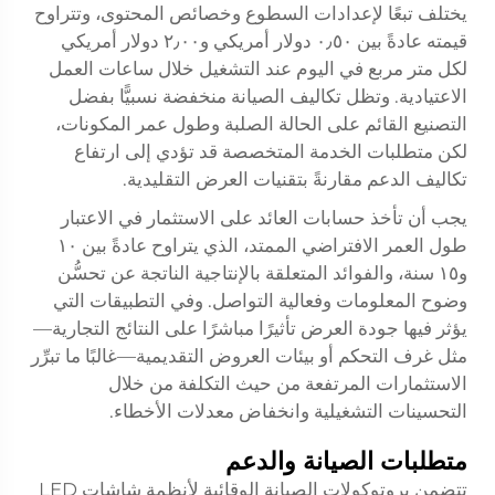
يختلف تبعًا لإعدادات السطوع وخصائص المحتوى، وتتراوح
قيمته عادةً بين ٠٫٥٠ دولار أمريكي و٢٫٠٠ دولار أمريكي
لكل متر مربع في اليوم عند التشغيل خلال ساعات العمل
الاعتيادية. وتظل تكاليف الصيانة منخفضة نسبيًّا بفضل
التصنيع القائم على الحالة الصلبة وطول عمر المكونات،
لكن متطلبات الخدمة المتخصصة قد تؤدي إلى ارتفاع
تكاليف الدعم مقارنةً بتقنيات العرض التقليدية.
يجب أن تأخذ حسابات العائد على الاستثمار في الاعتبار
طول العمر الافتراضي الممتد، الذي يتراوح عادةً بين ١٠
و١٥ سنة، والفوائد المتعلقة بالإنتاجية الناتجة عن تحسُّن
وضوح المعلومات وفعالية التواصل. وفي التطبيقات التي
يؤثر فيها جودة العرض تأثيرًا مباشرًا على النتائج التجارية—
مثل غرف التحكم أو بيئات العروض التقديمية—غالبًا ما تبرِّر
الاستثمارات المرتفعة من حيث التكلفة من خلال
التحسينات التشغيلية وانخفاض معدلات الأخطاء.
متطلبات الصيانة والدعم
تتضمن بروتوكولات الصيانة الوقائية لأنظمة شاشات LED