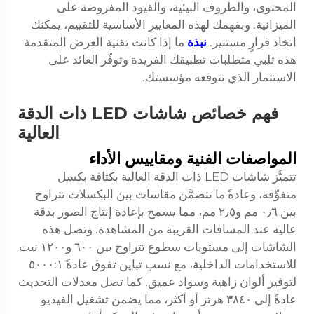
المحتوى، والظروف البيئية، والقيود المفروضة على
الميزانية. وبفهمك لهذه المعايير الأساسية للتقييم، يمكنك
اتخاذ قرارٍ مستنير.
نبذة
ما إذا كانت تقنية العرض المتقدمة
هذه تلبي متطلبات تطبيقك الفريدة وتوفّر العائد على
الاستثمار الذي تتوقعه مؤسستك.
فهم خصائص شاشات LED ذات الدقة
العالية
المواصفات الفنية ومقاييس الأداء
تتميَّز شاشات LED ذات الدقة العالية بكثافة بكسل
متفوِّقة، وعادةً ما تتضمَّن مقاسات بين البكسلات تتراوح
بين ٠٫٦ مم و٢٫٥ مم، مما يسمح بإعادة إنتاج الصور بدقة
عالية عند المسافات القريبة من المشاهدة. وتصل هذه
الشاشات إلى مستويات سطوع تتراوح بين ٦٠٠ و١٢٠٠ نيت
للاستخدامات الداخلية، مع نسب تباين تفوق عادةً ٥٠٠٠:١
لتوفير ألوان زاهية وسواد عميق. كما تصل معدلات التحديث
عادةً إلى ٣٨٤٠ هرتز أو أكثر، مما يضمن تشغيل الفيديو