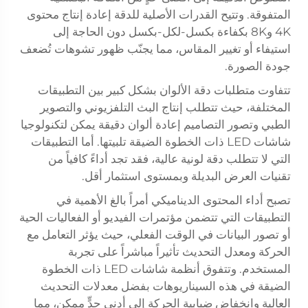
المتفوقة. وتتيح القدرات الأصلية للدقة إعادة إنتاج محتوى
4K و8K بكفاءة بكسل-لكل-بكسل دون الحاجة إلى
استيفاء أو تغيير المقاس، مما يجنّب ظهور تشوهات تُضعف
جودة الصورة.
تتفاوت متطلبات دقة الألوان بشكل كبير بين التطبيقات
المختلفة، حيث تتطلب إنتاج البث التلفزيوني والتصوير
الطبي وتصور التصاميم إعادة ألوان دقيقة يمكن لتكنولوجيا
شاشات LED ذات الخطوة الضيقة تلبيتها. أما التطبيقات
التي لا تتطلب دقة لونية عالية، فقد تجد أداءً كافياً من
تقنيات العرض البديلة وبمستوى استثمار أقل.
تصبح أداء المحتوى الديناميكي أمراً بالغ الأهمية في
التطبيقات التي تتضمن مؤتمرات الفيديو أو الفعاليات الحية
أو تصور البيانات في الوقت الفعلي، حيث يؤثر التعامل مع
الحركة ومعدل التحديث تأثيراً مباشراً على تجربة
المستخدم. وتتفوق أنظمة شاشات LED ذات الخطوة
الضيقة في هذه السيناريوهات بفضل معدلات التحديث
العالية وانخفاض ضبابية الحركة إلى أدنى حدٍّ ممكن، مما