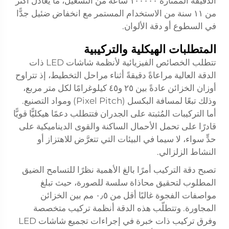
الدقيقة الممتازة ١٠٠٠٠٠ ساعة من التشغيل، ما يعادل أكثر
من ١١ سنة من الاستخدام المستمر مع انخفاض ضئيل جدًّا
في السطوع أو دقة الألوان.
المتطلبات الهيكلية والتركيبية
تتطلب الخصائص الفيزيائية لأنظمة شاشات LED ذات
الدقة العالية مراعاةً دقيقةً أثناء مراحل التخطيط، إذ تتراوح
أوزان الخزائن عادةً بين ٢٥ و٤٥ كيلوغرامًا لكل متر مربع،
وذلك تبعًا لمسافة البكسل (Pixel Pitch) ومواد التصنيع.
أما التركيبات المُثبتة على الجدران فتتطلب دعمًا هيكليًّا قويًّا
قادرًا على تحمل الأحمال الساكنة والقوى الديناميكية على
حدٍّ سواء، لا سيما في البيئات التي تتعرَّض للاهتزاز أو
النشاط الزلزالي.
تصبح دقة التركيب أمرًا بالغ الأهمية نظرًا للتسامح الضيق
المطلوب لتحقيق محاذاة سلسة للصورة، حيث تبلغ
مواصفات الفجوة غالبًا أقل من ٠٫٥ مم بين الخزائن
المجاورة. وتتطلّب هذه الدقة أنظمة تركيب متخصصة
وفرق تركيب ذات خبرة في إجراءات تجميع شاشات LED