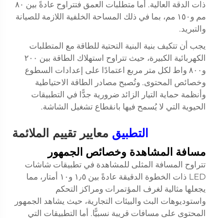
ذات الدقة العالية. أما متطلبات العمق فتتراوح عادةً بين ٨٠
مم و١٥٠ مم، بما في ذلك المساحة الخلفية اللازمة للصيانة
والتبريد.
يجب أن تتكيف بنية البنية التحتية للطاقة مع المتطلبات
الكهربائية الكبيرة، حيث تتراوح استهلاك الطاقة بين ٢٠٠
و٨٠٠ واط لكل متر مربع اعتمادًا على إعدادات السطوع
وخصائص المحتوى. وتُصبح مصادر الطاقة الاحتياطية
وأنظمة حماية التيار الزائد ضرورية جدًّا في التطبيقات
الحيوية التي لا يُسمح فيها بانقطاع تشغيل الشاشة.
التطبيق
معايير تقييم الملائمة
مسافة المشاهدة وخصائص الجمهور
تتراوح المسافة المثلى للمشاهدة في تطبيقات شاشات
LED ذات الخطوة الدقيقة عادةً بين ١٫٥ و١٠ أمتار، مما
يجعلها مثالية لغرف المؤتمرات ومراكز التحكم
واستوديوهات البث والبيئات التجارية، حيث يشاهد الجمهور
المحتوى على مسافات قريبة نسبيًّا. أما التطبيقات التي