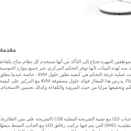
مقدمة
موظفين المهرة تحتاج إلى التأكد من أنها تستخدم كل نظام متاح بكفاءة
أر) أمر لا بد منه لهذه البيئات لأنها توفر التحكم المركزي عبر جميع موارد الحوسبة
الخاصة بك. إحدى التقنيات الرئيسية التي شكلت عملية غرفة التحكم هي كيفية تطور حلول KVM ، خاصة عندما يتعلق
الأمر بربط شاشات LED بتكنولوجيا Flip chip COB. يدرس هذا المقال فوائد حلول مصفوفة KVM مع التركيز على كيفية
كم وتحقيقها مزايا من حيث المرونة والكفاءة وكذلك تحسين الاستخدام.
ومع ذلك، يتم تحقيق تغيير اللعبة في تصنيع شاشات LED مع تقنية الشريحة المقلبة COB (الشريحة على متن الطائرة).
مقارنة مع عبوات الأجهزة المثبتة على السطح التقليدية (SMD) التي يتم فيها تركيب رقائق LED مع الجانب النشط متجهًا