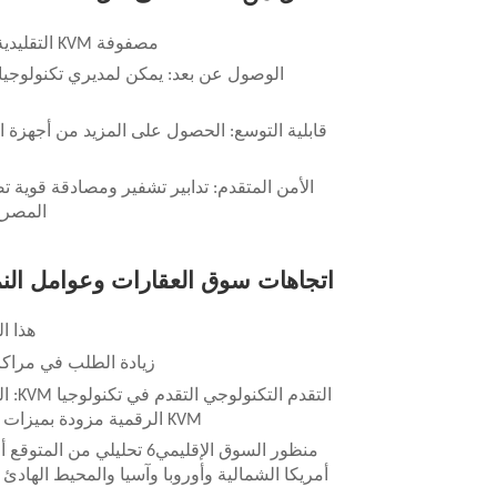
مصفوفة KVM التقليدية لها فوائدها، وتحقيقها KVM على حلول IP أكثر من ذلك من خلال تقديم:
الوصول عن بعد: يمكن لمديري تكنولوجيا ا
قابلية التوسع: الحصول على المزيد من أجهزة ا
الأمن المتقدم: تدابير تشفير ومصادقة قوية 
المصرح
اتجاهات سوق العقارات وعوامل الن
هذا النمو 
زيادة الطلب في مراكز ا
KVM الرقمية مزودة بميزات أكثر مع دعم الدقة المتزايدة والبروتوكولات الأمنية الأعلى وما إلى ذلك.
منظور السوق الإقليمي6
تحليلي
من المتوقع أ
أمريكا الشمالية وأوروبا وآسيا والمحيط الهادئ 