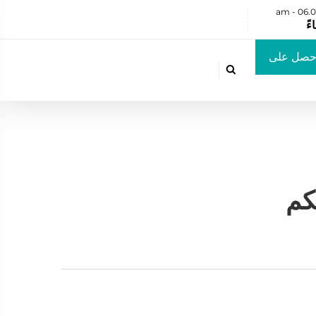
حصل على

رض سعر