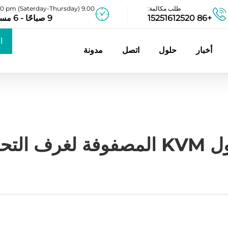
طلب مكالمة:
9.00 am - 06.00 pm (Saterday-Thursday)
+86 15251612520
9 صباحًا - 6 مساءً
ا
أخبار
حلول
اتصل
مدونة
ع
فة لغرف التحكم