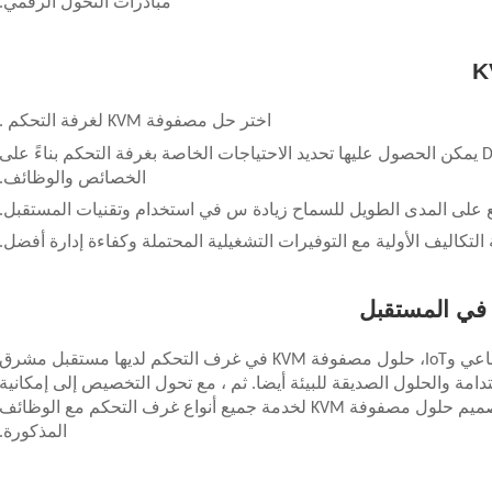
مبادرات التحول الرقمي.
اختر حل مصفوفة KVM لغرفة التحكم
.
يمكن الحصول عليها
تحديد الاحتياجات الخاصة بغرفة التحكم بناءً على
الخصائص والوظائف.
سع على المدى الطويل للسماح
زيادة
س
في استخدام وتقنيات المستقبل.
ة التكاليف الأولية مع التوفيرات التشغيلية المحتملة وكفاءة إدارة أفضل.
في المستقبل
مع تطور التقنيات المتطورة مثل الذكاء الاصطناعي وIoT، حلول مصفوفة KVM في غرف التحكم لديها مستقبل مشرق
تدامة والحلول الصديقة للبيئة أيضا. ثم ، مع تحول التخصيص إلى إمكانية
بناءً على متطلبات صناعة محددة ، يمكن تصميم حلول مصفوفة KVM لخدمة جميع أنواع غرف التحكم مع الوظائف
المذكورة.