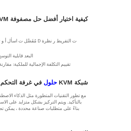
كيفية اختيار أفضل حل مصفوفة KVM
ت
التفريط
ر
نظرة
D
مُفَصَّل
ت
اسأل
أ
و
D
البعد قابلية التو
تقييم التكلفة الإجمالية للملكية: مقارن
شبكة KVM
حلول
في غرفة التحكم 
بالتأكيد. ويتم التركيز بشكل متزايد على الاس