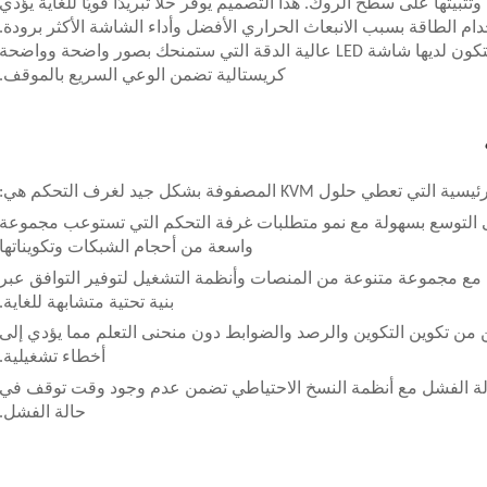
قراصنة تتم تحويلها وتثبيتها على سطح الروك. هذا التصميم يوفر حلًا تبريدًا قويًا للغاية يؤدي
ام الطاقة بسبب الانبعاث الحراري الأفضل وأداء الشاشة الأكثر برودة.
تستخدم هذه التكنولوجيا في غرفة التحكم لتكون لديها شاشة LED عالية الدقة التي ستمنحك بصور واضحة وواضحة
كريستالية تضمن الوعي السريع بالموقف.
ي حلول KVM المصفوفة بشكل جيد لغرف التحكم هي:
على التوسع بسهولة مع نمو متطلبات غرفة التحكم التي تستوعب مجموعة
واسعة من أحجام الشبكات وتكويناتها
 مع مجموعة متنوعة من المنصات وأنظمة التشغيل لتوفير التوافق عبر
بنية تحتية متشابهة للغاية.
من تكوين التكوين والرصد والضوابط دون منحنى التعلم مما يؤدي إلى
أخطاء تشغيلية.
حالة الفشل مع أنظمة النسخ الاحتياطي تضمن عدم وجود وقت توقف في
حالة الفشل.