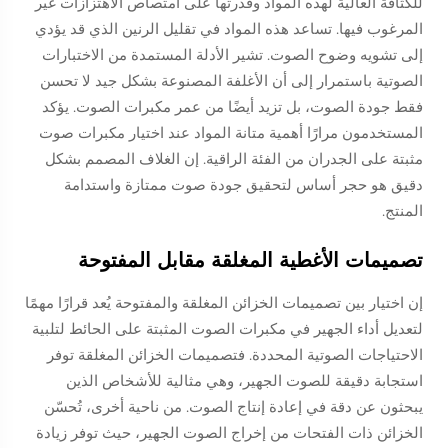
للكثافة العالية لهذه المواد وقدرتها على امتصاص الاهتزازات غير
المرغوب فيها. تساعد هذه المواد في تقليل الرنين الذي قد يؤدي
إلى تشويه وضوح الصوت. تشير الأدلة المستمدة من الاختبارات
الصوتية باستمرار إلى أن الأغلفة المصنوعة بشكل جيد لا تحسن
فقط جودة الصوت، بل تزيد أيضًا من عمر مكبرات الصوت. يؤكد
المستخدمون مرارًا أهمية متانة المواد عند اختيار مكبرات صوت
مثبتة على الجدران من الفئة الراقية. إن الغلاف المصمم بشكل
دقيق هو حجر أساس لتحقيق جودة صوت ممتازة واستدامة
المنتج.
تصميمات الأغطية المغلقة مقابل المفتوحة
إن اختيار بين تصميمات الخزائن المغلقة والمفتوحة يُعد قرارًا مهمًا
لتعديل أداء الجهير في مكبرات الصوت المثبتة على الحائط لتلبية
الاحتياجات الصوتية المحددة. فتصميمات الخزائن المغلقة توفر
استجابة دقيقة للصوت الجهير، وهي مثالية للأشخاص الذين
يبحثون عن دقة في إعادة إنتاج الصوت. من ناحية أخرى، تُحسّن
الخزائن ذات الفتحات من إخراج الصوت الجهير، حيث توفر زيادة