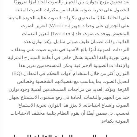
يعد تحقيق مزيج متوازن بين الجهير والصوت الحاد أمرًا ضروريًا
للحصول على تجربة صوتية شاملة من مكبرات الصوت المثبتة
على الحائط. غالبًا ما تحتوي مكبرات الصوت عالية الجودة المثبتة
على الجدران على وحدات جهير (Woofers) لتعزيز الصوت
المنخفض ووحدات صوت حاد (Tweeters) لتعزيز النغمات
العالية، وذلك لضمان طيف صوتي شامل. ويُعد توازن هذه
الترددات الصوتية أمرًا بالغ الأهمية في تقديم صوت غني ومغلف،
وهي تجربة بالغة الأهمية بشكل خاص في أنظمة المسارح المنزلية
والإعدادات الصوتية الاحترافية. يمكن للمستخدمين تعزيز هذا
التوازن أكثر من خلال استخدام أدوات التحكم في المعادل (EQ)
لتعديل الصوت بما يتناسب مع تفضيلاتهم الشخصية وخصائص
الغرفة. وتؤكد العديد من مراجعات المستخدمين أهمية وجود توازن
جيد بين الجهير والنغمات الحادة في رفع مستوى الاستمتاع بجهاز
الصوت وإشباع احتياجاته. لا يعزز هذا التوازن تجربة الاستماع
فحسب، بل يضمن أيضًا أن يقوم النظام بتلبية مختلف الاحتياجات
الصوتية بكفاءة.