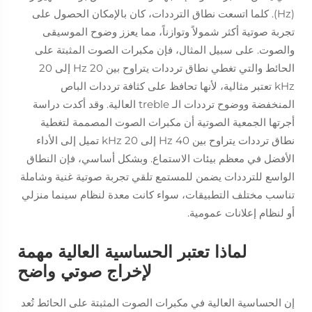
(Hz). كلما اتسعت نطاق الترددات، كان بالإمكان الحصول على
تجربة صوتية أكثر شمولاً وتوازناً، مما يعزز وضوح الموسيقى
والصوت. على سبيل المثال، فإن مكبرات الصوت المثبتة على
الحائط والتي تغطي نطاق ترددات يتراوح بين 20 Hz إلى 20
kHz تعتبر مثالية، لأنها تحافظ على كثافة ترددات الباص
المنخفضة ووضوح ترددات الـ treble العالية. وقد أكدت دراسة
أجرتها الجمعية الصوتية أن مكبرات الصوت المصممة لتغطية
نطاق ترددات يتراوح بين 40 Hz إلى 20 kHz تميل إلى الأداء
الأفضل في معظم بيئات الاستماع. وبشكل أساسي، فإن النطاق
الواسع للترددات يضمن للمستمع تلقي تجربة صوتية غنية وشاملة
تناسب مختلف التطبيقات، سواء كانت معدة لنظام سينما منزلي
أو لنظام إعلانات عمومية.
لماذا تعتبر الحساسية العالية مهمة
لإخراج صوتي واضح
إن الحساسية العالية في مكبرات الصوت المثبتة على الحائط تُعد