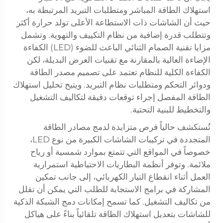
استهلاك الطاقة المباشر ومتطلبات التبريد المرتبطة به،
حيث أن الشاشات ذات الاستطاعة الأعلى تولد حرارة أكثر
وتتطلب قدرة إضافية من نظام التكييف والتهوية. وتشمل
مزايا تقنية الصمام الثنائي الباعث للضوء (LED) الكفاءة
الإضاءة العالية بالمقارنة مع تقنيات العرض البديلة، لكن
الكفاءة الكلية للنظام تعتمد على تصميم مصدر الطاقة
ودوائر التحكم ومتطلبات نظام التبريد. ويتيح تحليل استهلاك
الطاقة المفصل إجراء توقعات دقيقة لتكاليف التشغيل
والتخطيط للبنية التحتية.
تُستكشف حالياً فرص متزايدة لدمج مصادر الطاقة
المتجددة في تركيبات الشاشات الكبيرة من نوع LED،
خصوصاً في المواقع التي تتمتع بموارد شمسية أو رياح
ملائمة. وتوفر أنظمة البطاريات الاحتياطية استمرارية
العمل أثناء انقطاع التيار الكهربائي، إلى جانب تمكين
المشاركة في برامج الاستجابة للطلب التي يمكن أن تقلل
من تكاليف التشغيل. كما تسمح إمكانات دمج الشبكة الذكية
للشاشات بتعديل استهلاك الطاقة تلقائياً بناءً على هياكل