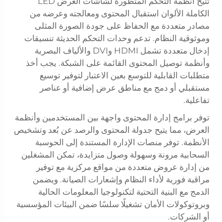
تتيح أنظمة التحكم المتطورة لشاشات العرض LED
الكاملة الألوان استقبال المحتوى ومعالجته وعرضه من
مصادر متعددة مع الحفاظ على جودة الصورة المثلى
وموثوقية النظام. تدعم وحدات التحكم الحديثة تنسيقات
إدخال متعددة تشمل HDMI وDVI والألياف البصرية
وأنظمة توصيل المحتوى القائمة على الشبكة. يجب أخذ
متطلبات القابلية للتوسع بعين الاعتبار لتوفير توسيع
مستقبلي أو دمج مع مناطق عرض إضافية أو عناصر
تفاعلية.
توفر برامج إدارة المحتوى واجهة بين المستخدمين وأنظمة
العرض، مما يتيح جدولة المحتوى والرصد عن بُعد وتشخيص
الأنظمة. توفر منصات الإدارة المستندة إلى الحوسبة
السحابية مرونة وسهولة وصول متزايدة، تمكن المشغلين
من إدارة عروض متعددة من مواقع مركزية مع توفير
مراقبة فورية لأداء النظام وإشعارات الصيانة. ويضمن
الدمج مع البنية التحتية لتكنولوجيا المعلومات الحالية
وبروتوكولات الأمان تشغيلًا سلسًا ضمن البيئات المؤسسية
أو الشركات.