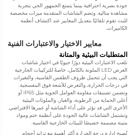
جودة بصرية احترافية بينما يتمتع الجمهور الحي بتجربة
مشاهدة مثالية. وتضم الشاشات المتقدمة ميزات مخصصة
للبث تقوم تلقائيًا بتعديل المعايير عند اكتشاف أنظمة
الكاميرات.
معايير الاختيار والاعتبارات الفنية
المتطلبات البيئية والمتانة
تلعب الاعتبارات البيئية دورًا حيويًا في اختيار شاشات
العرض LED الملونة بالكامل، خاصةً للتركيبات الخارجية
التي يجب أن تتحمل ظروف الطقس القاسية، والتغيرات
في درجات الحرارة، والتعرض للأشعة فوق البنفسجية.
وتضمن تصنيفات مقاومة العوامل الجوية مثل IP65 أو
أعلى الحماية من الرطوبة، والغبار، والملوثات البيئية
الأخرى التي قد تؤثر على أداء الشاشة أو عمرها الافتراضي.
وتشتمل الشاشات عالية الجودة على أنظمة ختم ومواد
متينة مصممة خصيصًا للبيئات الخارجية القاسية.
تُصبح إدارة درجة الحرارة أكثر أهمية مع تزايد أحجام