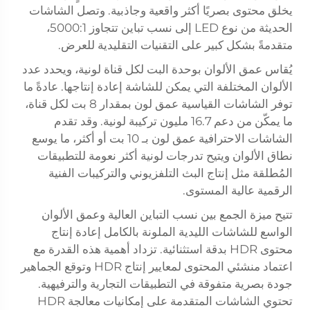
يخلق محتوى بصريًا أكثر واقعية وجاذبية. وتصل الشاشات
الحديثة من نوع LED إلى نسب تباين تتجاوز 5000:1،
متقدمةً بشكل كبير على التقنيات التقليدية للعرض.
يُقاس عمق الألوان بوحدة البت لكل قناة لونية، ويحدد عدد
الألوان المختلفة التي يمكن للشاشة إعادة إنتاجها. عادةً ما
توفر الشاشات القياسية عمق لون بمقدار 8 بت لكل قناة،
ما يمكّن من دعم 16.7 مليون تركيبة لونية. وقد تقدم
الشاشات الاحترافية عمق لون بـ 10 بت أو أكثر، ما يوسع
نطاق الألوان ويتيح تدرجات لونية أكثر نعومة للتطبيقات
المُطلقة مثل إنتاج البث التلفزيوني والتركيبات الفنية
الرقمية عالية المستوى.
تتيح ميزة الجمع بين نسب التباين العالية وعمق الألوان
الواسع للشاشات الليدية الملونة بالكامل إعادة إنتاج
محتوى HDR بدقة استثنائية. تزداد أهمية هذه القدرة مع
اعتماد منشئي المحتوى لمعايير إنتاج HDR وتوقع الجماهير
جودة بصرية متفوقة في التطبيقات التجارية والترفيهية.
تحتوي الشاشات المتقدمة على إمكانيات معالجة HDR