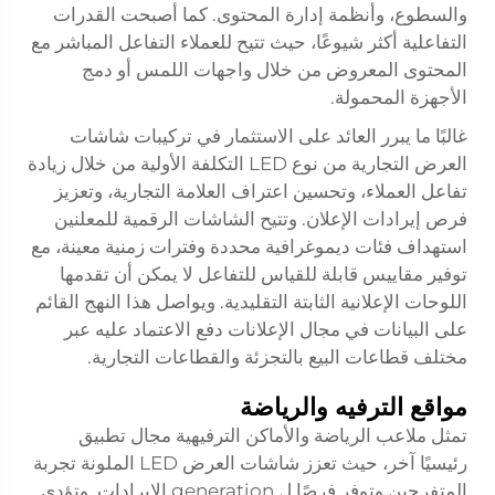
والسطوع، وأنظمة إدارة المحتوى. كما أصبحت القدرات
التفاعلية أكثر شيوعًا، حيث تتيح للعملاء التفاعل المباشر مع
المحتوى المعروض من خلال واجهات اللمس أو دمج
الأجهزة المحمولة.
غالبًا ما يبرر العائد على الاستثمار في تركيبات شاشات
العرض التجارية من نوع LED التكلفة الأولية من خلال زيادة
تفاعل العملاء، وتحسين اعتراف العلامة التجارية، وتعزيز
فرص إيرادات الإعلان. وتتيح الشاشات الرقمية للمعلنين
استهداف فئات ديموغرافية محددة وفترات زمنية معينة، مع
توفير مقاييس قابلة للقياس للتفاعل لا يمكن أن تقدمها
اللوحات الإعلانية الثابتة التقليدية. ويواصل هذا النهج القائم
على البيانات في مجال الإعلانات دفع الاعتماد عليه عبر
مختلف قطاعات البيع بالتجزئة والقطاعات التجارية.
مواقع الترفيه والرياضة
تمثل ملاعب الرياضة والأماكن الترفيهية مجال تطبيق
رئيسيًا آخر، حيث تعزز شاشات العرض LED الملونة تجربة
المتفرجين وتوفر فرصًا ل generation الإيرادات. وتؤدي