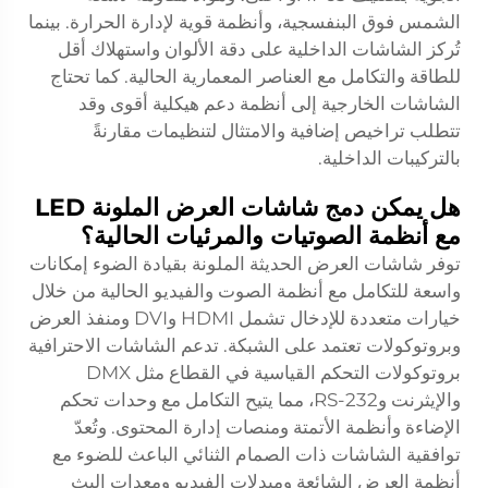
الشمس فوق البنفسجية، وأنظمة قوية لإدارة الحرارة. بينما
تُركز الشاشات الداخلية على دقة الألوان واستهلاك أقل
للطاقة والتكامل مع العناصر المعمارية الحالية. كما تحتاج
الشاشات الخارجية إلى أنظمة دعم هيكلية أقوى وقد
تتطلب تراخيص إضافية والامتثال لتنظيمات مقارنةً
بالتركيبات الداخلية.
هل يمكن دمج شاشات العرض الملونة LED
مع أنظمة الصوتيات والمرئيات الحالية؟
توفر شاشات العرض الحديثة الملونة بقيادة الضوء إمكانات
واسعة للتكامل مع أنظمة الصوت والفيديو الحالية من خلال
خيارات متعددة للإدخال تشمل HDMI وDVI ومنفذ العرض
وبروتوكولات تعتمد على الشبكة. تدعم الشاشات الاحترافية
بروتوكولات التحكم القياسية في القطاع مثل DMX
والإيثرنت وRS-232، مما يتيح التكامل مع وحدات تحكم
الإضاءة وأنظمة الأتمتة ومنصات إدارة المحتوى. وتُعدّ
توافقية الشاشات ذات الصمام الثنائي الباعث للضوء مع
أنظمة العرض الشائعة ومبدلات الفيديو ومعدات البث