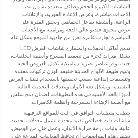
الشاشات الكبيرة الحجم وظائف متعددة تشمل بث
الأحداث مباشرة، وعرض الإعادة الفورية، والإعلانات
الراعية، وأنشطة تفاعل الجماهير. ويخلق القدرة على
عرض محتوى فيديو عالي الدقة ومزامنته مع الأحداث
المباشرة تجارب غامرة تعزز من جاذبية الموقع بشكل عام.
تدمج أماكن الحفلات والمسارح شاشات العرض LED
بشكل متزايد كجزء من تصميم المسرح وأنظمة الخلفيات،
حيث توفر عناصر بصرية ديناميكية تكمل العروض الحية.
وتتيح طبيعة الألواح الحديثة خفيفة الوزن تركيبات معقدة
وتنسيقات إبداعية يصعب تحقيقها باستخدام تقنيات العرض
التقليدية. وتشكل دقة الألوان ومعدلات التحديث العالية
أمورًا بالغة الأهمية في هذه التطبيقات، لضمان دمج سلس
مع أنظمة الإضاءة المسرحية وأنظمة الكاميرات.
تتطلب متطلبات التوافق في البث للمواقع الترفيهية
شاشات ذات خصائص تقنية محددة تشمل معدلات تحديث
عالية، وثبات درجة حرارة الألوان، وعمل خالٍ من الوميض.
تضمن هذه المواصفات أن تحافظ الفعاليات المذاعة على