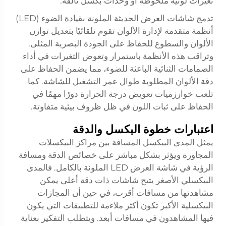
تغيرات لونية ملحوظة أو وحدات بكسل تالفة.
تدمج شاشات العرض الحديثة الملونة بقيادة الضوء (LED)
أنظمة متقدمة لإدارة الألوان تقوم تلقائيًا بتعديل توازن
الألوان والسطوع للحفاظ على الجودة البصرية المثلى.
وتراقب هذه الأنظمة باستمرار وتعوض التغيرات في أداء
الصمامات الثنائية الباعثة للضوء، مما يضمن الحفاظ على
دقة الألوان المطلوبة طوال عمر التشغيل للشاشة. كما
تلعب خوارزميات تعويض درجة الحرارة دورًا مهمًا في
الحفاظ على ثبات اللون في ظل ظروف بيئية متفاوتة.
اعتبارات خطوة البكسل والدقة
يمثل المدى البيكسل المسافة بين مراكز البيكسلات
المجاورة ويؤثر بشكل مباشر على خصائص الدقة ومسافة
الرؤية في شاشة العرض LED الملونة بالكامل. فالمدى
البيكسلي الأصغر يتيح شاشات ذات دقة أعلى يمكن
مشاهدتها من مسافات أقرب، في حين أن المجازات
البيكسلية الأكبر تكون أكثر ملاءمة للتطبيقات التي يكون
فيها المشاهدون في مسافات أبعد. ويتطلب التفكير بعناية