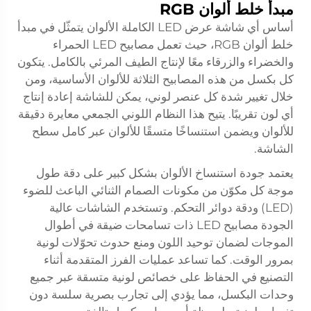
مبدأ خلط ألوان RGB
أساس أي
شاشة عرض LED الكاملة الألوان
يتمثّل في مبدأ
خلط ألوان RGB، حيث تعمل مصابيح LED الحمراء
والخضراء والزرقاء معًا لإنتاج الطيف المرئي بالكامل. يتكون
كل بكسل من هذه المصابيح الثلاثة للألوان الأساسية، ومن
خلال تغيير شدة كل عنصر لوني، يمكن للشاشة إعادة إنتاج
أي لون تقريبًا. يتيح هذا النظام اللوني الجمعي معايرة دقيقة
للألوان ويضمن استنساخًا متسقًا للألوان عبر كامل سطح
الشاشة.
يعتمد جودة استنساخ الألوان بشكل كبير على دقة طول
موجة كل مكوّن من مكونات الصمام الثنائي الباعث للضوء
(LED) ودقة دوائر التحكم. وتستخدم الشاشات عالية
الجودة مصابيح LED ذات تسامحات ضيقة في أطوال
الموجات لضمان توحيد اللون ومنع حدوث تحوّلات لونية
بمرور الوقت. كما تساعد عمليات الفرز المتقدمة أثناء
التصنيع في الحفاظ على خصائص لونية متسقة عبر جميع
وحدات البكسل، مما يؤدي إلى تجارب بصرية سلسة دون