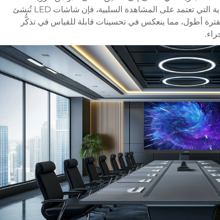
والتفاعل. وعلى عكس وسائط الإعلان التقليدية التي تعتمد على المشاهدة السلبية، فإن شاشات LED تُنشئ
لفترة أطول، مما ينعكس في تحسينات قابلة للقياس في تذكُّر
راء.