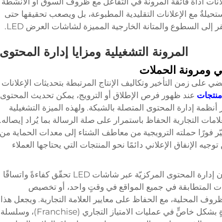
انات أداةً فائقة المرونة في التفاعل مع ظروف السوق أو الأنشطة
ستحيلةٌ مع الإعلانات التقليدية المطبوعة، بل ويصعب تحقيقها حتى
 إلى السطوع والمتانة الخارجية المميزة لشاشات العرض LED.
المرونة التشغيلية ومزايا إدارة المحتوى
ي ومرونة الحملات
طبيعة الرقمية لشاشات العرض LED تقضي على زمن التأخير وتكاليف الإنتاج المرتبطة بتحديثات الإعلانات
منتجات
عند ظهور فرص الإطلاق أو الترويج، يمكن تحديث المحتوى
LE خلال دقائق عبر أنظمة إدارة المحتوى المتصلة بالشبكة. ولهذه الميزة التشغيلية
لعلامات التجارية الحفاظ باستمرار على صلة الرسالة بما يُراد إيصاله.
ّر فورًا حملته الترويجية من معاطف الشتاء إلى معدات الحماية من
يه الإنفاق الإعلاني دائمًا نحو المنتجات التي يحتاجها العملاء
بالنسبة للشركات التي تدير مواقع متعددة، فإن إدارة المحتوى المركزيّة عبر شاشات LED تحقّق كفاءةً واتساقًا
ات المتطابقة في جميع المواقع في وقتٍ واحد، أو تخصيص
ظروف المحلية، مع الحفاظ على معايير العلامة التجارية. ويجعل هذا
القابلية للتوسع شاشات LED ذات قيمةٍ كبيرةٍ بشكل خاصٍّ في عمليات الامتياز التجاري (Franchise)، وسلسلة