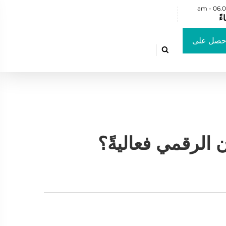
حصل على

ض أسعار