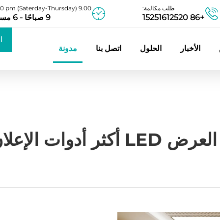
طلب مكالمة:
9.00 am - 06.00 pm (Saterday-Thursday)
+86 15251612520
9 صباحًا - 6 مساءً
ا
الأخبار
الحلول
اتصل بنا
مدونة
عر
علان الرقمي فعاليةً؟