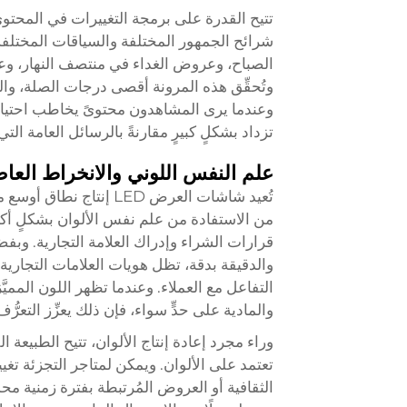
تتيح القدرة على برمجة التغييرات في المحتوى 
شرائح الجمهور المختلفة والسياقات المختل
الصباح، وعروض الغداء في منتصف النهار، و
وتُحقِّق هذه المرونة أقصى درجات الصلة، والتي
وعندما يرى المشاهدون محتوىً يخاطب احتياجا
تزداد بشكلٍ كبيرٍ مقارنةً بالرسائل العامة التي 
علم النفس اللوني والانخراط العا
تُعيد شاشات العرض LED إ
من الاستفادة من علم نفس الألوان بشكلٍ أكثر ف
والدقيقة بدقة، تظل هويات العلامات التجارية
التفاعل مع العملاء. وعندما تظهر اللون المميَ
والمادية على حدٍّ سواء، فإن ذلك يعزِّز التعرُّ
تعتمد على الألوان. ويمكن لمتاجر التجزئة تغي
الثقافية أو العروض المُرتبطة بفترة زمنية م