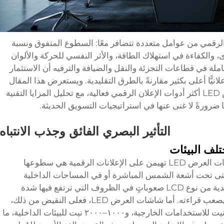
ت العرض LED في الإعلان الرقمي من عوامل متعددة تتضافر معًا: السطوع المتفوق ونسبة
وى، والكفاءة في استهلاك الطاقة، والأثر النفسي للحركة والألوان
ملة في قطاعات التجزئة والنقل والضيافة والترفيه أن الاستثمار
ض LED يُحقِّق عائدًا إعلانيًّا أعلى بكثير مقارنةً بالطرق التقليدية. ويستعرض هذا المقال
الأسباب المحددة التي جعلت شاشات العرض LED أكثر أدوات الإعلان الرقمي فعالية، مع تحليل المزايا التقنية
ها ضرورةً لا غنى عنها في استراتيجيات التسويق الحديثة.
التأثير البصري الفائق وجذب الانتباه
لف البيئات
واحدة من الأسباب الرئيسية التي تجعل شاشات العرض LED تهيمن على الإعلانات الرقمية هي سطوعها
ا حتى تحت أشعة الشمس المباشرة أو في المساحات الداخلية
المُضاءة بشكلٍ قويٍّ. فتواجه الشاشات التقليدية من نوع LCD صعوباتٍ في الظروف التي ترتفع فيها شدة
الإضاءة المحيطة، حيث يصبح محتواها باهتًا ويصعب قراءته. أما شاشات العرض LED، فعلى النقيض من ذلك،
يمكنها تحقيق مستويات سطوع تتجاوز ٥٠٠٠ نيت للاستخدامات الخارجية، و١٠٠٠–٢٠٠٠ نيت للبيئات الداخلية، ما