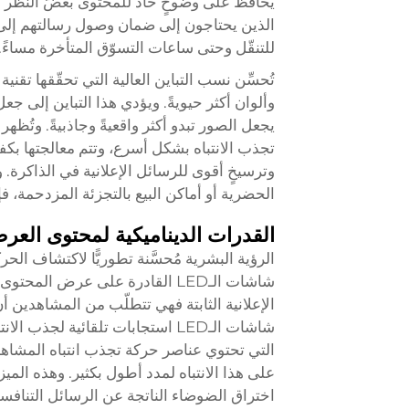
يحافظ على وضوحٍ حادٍّ للمحتوى بغضّ النظر ع
الذين يحتاجون إلى ضمان وصول رسالتهم إلى 
للتنقّل وحتى ساعات التسوّق المتأخرة مساءً.
وألوان أكثر حيويةً. ويؤدي هذا التباين إلى 
يجعل الصور تبدو أكثر واقعيةً وجاذبيةً. وتُظه
تجذب الانتباه بشكل أسرع، وتتم معالجتها بكف
وترسيخٍ أقوى للرسائل الإعلانية في الذاكرة. ول
الحضرية أو أماكن البيع بالتجزئة المزدحمة، 
القدرات الديناميكية لمحتوى العر
الرؤية البشرية مُحسَّنة تطوريًّا لاكتشاف الح
شاشات الـLED القادرة على عرض ال
الإعلانية الثابتة فهي تتطلّب من المشاهدين أن
شاشات الـLED استجابات تلقائية ل
التي تحتوي عناصر حركة تجذب انتباه المشاهد
اختراق الضوضاء الناتجة عن الرسائل التنافسي