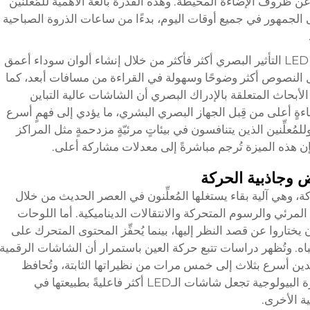
ن ظروف الإضاءة المحيطة. وهذه القدرة بالغة الأهمية للمُعلنين
الجمهور في جميع أوقات اليوم، بدءًا من ساعات الذروة الصباحية
تُحسِّن نسب التباين العالية التي تحقّقها تقنية LED التأثير البصري أكثر فأكثر من خلال إنشاء ألوان سوداء أعمق
جعل النصوص أكثر وضوحًا وسهولة في القراءة من مسافات أبعد، كما
ر الأبحاث المتعلقة بالإدراك البصري أن الشاشات عالية التباين
اءةٍ أعلى من قِبل الجهاز البصري البشري، ما يؤدي إلى فهمٍ أسرع
لمُعلِّنين الذين يتنافسون في بيئاتٍ مرئيّةٍ مزدحمةٍ مثل المراكز
فإن هذه الميزة تُرجم مباشرةً إلى معدلات مشاركة أعلى.
ض وجاذبية الحركة
ركة، وهي آلية بقاء يستغلها المُعلِّنون في العصر الحديث من خلال
محتوى المرئي والرسوم المتحركة والانتقالات الديناميكية. أما اللوحات
 يختاروا عن قصد النظر إليها، بينما يُحفِّز المحتوى المتحرك على
جذب الانتباه. وتُظهر دراسات تتبع حركة العين باستمرار أن الشاشات الرقمية
ين أسرع بثلاث إلى خمس مرات من نظيراتها الثابتة، وتُحافظ
على هذا الانتباه لمدد أطول بكثير. وهذه الميزة البيولوجية تجعل شاشات الـLED أكثر فاعليةً بطبيعتها في
ة الأخرى.