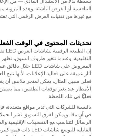
بسيطة بدلًا من الاستبدال المادي — من الإعل
التنافسية أو الفرص الناشئة. وهذه المرونة م
مع غيرها من تقنيات العرض الرقمي التي تفتقر
تحديثات المحتوى في الوقت الفعل
إن ال
التقليدية. وعندما تتغير ظروف السوق، تظهر
المعروض على شاشات D
آثار عميقة على فعالية الإعلانات، لأنها تتيح ل
فعلى سبيل المثال، يمكن لمتجر ملابس أن يغي
الأمطار عند تغير توقعات الطقس، مما يضمن توج
فعليًّا في تلك اللحظة.
في آنٍ معًا. ويمكن لفرق التسويق نشر الحمل
الرسائل لتتناسب مع التفضيلات الإقليمية وال