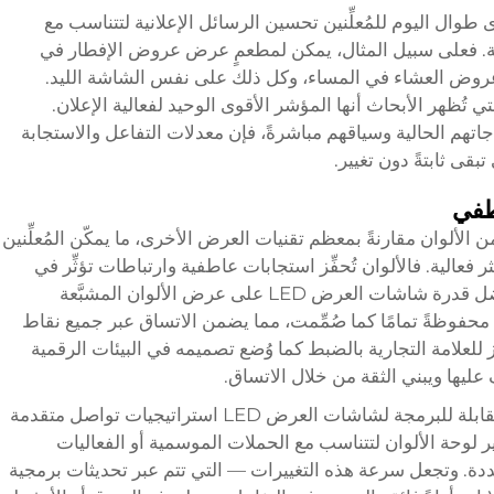
طوال اليوم للمُعلِّنين تحسين الرسائل الإعلانية لتتناسب مع
فة. فعلى سبيل المثال، يمكن لمطعمٍ عرض عروض الإفطار في
عروض العشاء في المساء، وكل ذلك على نفس الشاشة الليد.
 تُظهر الأبحاث أنها المؤشر الأقوى الوحيد لفعالية الإعلان.
تهم الحالية وسياقهم مباشرةً، فإن معدلات التفاعل والاستجابة
تبقى ثابتةً دون تغيير.
طفي
نتاج نطاق أوسع من الألوان مقارنةً بمعظم تقنيات العرض الأخرى، ما يمكّن المُعلِّنين
عالية. فالألوان تُحفِّز استجابات عاطفية وارتباطات تؤثِّر في
قرارات الشراء وإدراك العلامة التجارية. وبفضل قدرة شاشات العرض LED على عرض الألوان المشبَّعة
 محفوظةً تمامًا كما صُمِّمت، مما يضمن الاتساق عبر جميع نقاط
ّز للعلامة التجارية بالضبط كما وُضع تصميمه في البيئات الرقمية
ف عليها ويبني الثقة من خلال الاتساق.
وراء مجرد إعادة إنتاج الألوان، تتيح الطبيعة القابلة للبرمجة لشاشات العرض LED استراتيجيات تواصل متقدمة
ير لوحة الألوان لتتناسب مع الحملات الموسمية أو الفعاليات
حددة. وتجعل سرعة هذه التغييرات — التي تتم عبر تحديثات برمجية