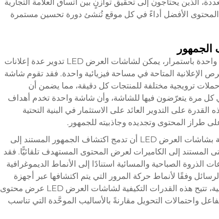
دة، الذين يحتاجون إلى تحقيق توازنٍ بين اتساق العلامة التجارية
 المحتوى الأفضل أداءً في كل موقع تُنشئ دورة تحسين مستمرة
 الجمهور
على عكس اللافتات الثابتة التي تعرض رسالة واحدة باستمرار، يمكن لشاشات العرض LED تدوير عدة إعلانات
رص الإعلانية المتاحة في مساحة فيزيائية واحدة. فقد تقوم شاشة
 حملات ترويجية مختلفة للمنتجات كل دقيقة، مما يضمن أن
 كل مرة يتعرّضون فيها للشاشة، وأن شاشة واحدة تخدم أهداف
القدرة على التدوير العائد على الاستثمار في البنية التحتية
لى طراز المحتوى وتجديده وجاذبيته للجمهور.
يمكن لأنظمة إدارة المحتوى المتقدمة الخاصة بشاشات العرض LED أن تدمج اكتشاف الجمهور المستند إلى
ى المستند إلى الكاميرات لعرض المحتوى المستهدف تلقائيًّا. فقد
 الذروة الصباحية والمسائية استنادًا إلى الأنماط الديموغرافية
لرسائل وفقًا لأنماط حركة المرور التي يتم اكتشافها عبر أجهزة
الاستشعار المدمجة. وباحترام حدود الخصوصية، تتيح هذه القدرات التكيفية لشاشات العرض LED عرض محتوى
فاعل واحتمالات التحويل مقارنةً بالأساليب الموحَّدة التي تناسب