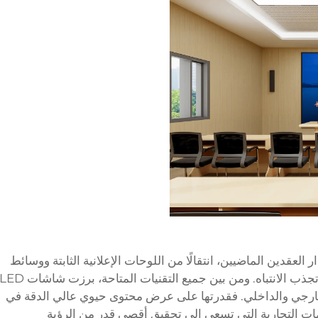
العقدين الماضيين، انتقالًا من اللوحات الإعلانية الثابتة ووسائط
الطباعة إلى الحلول الرقمية الديناميكية التي تجذب الانتباه. ومن بين جميع التقنيات المتاحة، برزت شاشات D
 الخارجي والداخلي. فقدرتها على عرض محتوى حيوي عالي الدقة في
مات التجارية التي تسعى إلى تحقيق أقصى قدر من الرؤية