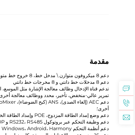
مقدمة
دعم 8 ميكروفون متوازن \ مدخل خط، 8 خروج خط متوازن.
دعم 8 مدخلات خط دانتي و 8 مخرجات خط دانتي
تدعم قناة الإدخال وظائف معالجة الإشارة مثل الموسع، ا
تمرير عالي-منخفض، تأخير، محدد ووظائف معالجة أخرى
أخرى؛
دعم وضع إمداد الطاقة المزدوج، POE وإمداد الطاقة الخارجي والنسخ الاحتياطي المتبادل؛
دعم وظيفة التحكم عبر بروتوكول RS232، RS485 و UDP ثنائي الاتجاه؛
دعم أنظمة التحكم IOS، Windows، Android، Harmony وغيرها من محطات التحكم؛