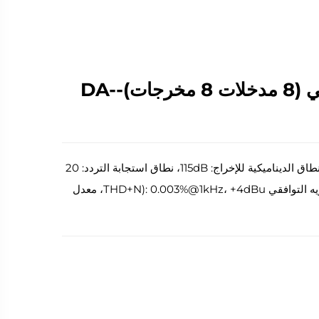
معالج الصوت الرقمي (8 مدخلات 8 مخرجات)-DA-
نطاق الديناميكية للإدخال: 113dB، نطاق الديناميكية للإخراج: 115dB، نطاق استجابة التردد: 20
~ 20kHz (±0.2dB)، إجمالي تشويه التوافقي THD+N): 0.003%@1kHz، +4dBu، معدل