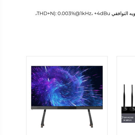
نطاق الديناميكية للإدخال: 113dB، نطاق الديناميكية للإخراج: 115dB، نطاق استجابة التردد: 20 ~ 20kHz (±0.2dB)، إجمالي تشويه التوافقي THD+N): 0.003%@1kHz، +4dBu،