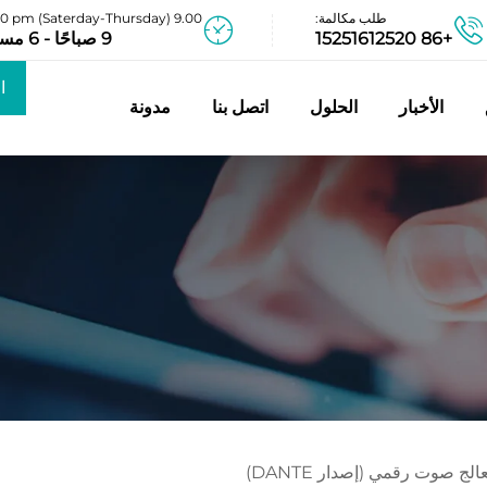
طلب مكالمة:
9.00 am - 06.00 pm (Saterday-Thursday)
+86 15251612520
9 صباحًا - 6 مساءً
ا
الأخبار
الحلول
اتصل بنا
مدونة
عر
الج صوت رقمي (إصدار DANTE)