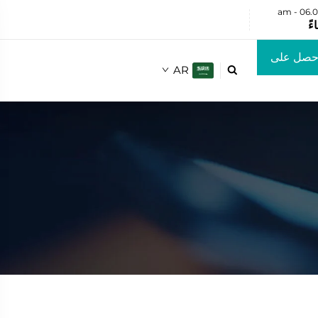
حصل على
AR

ض أسعار