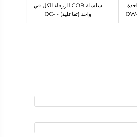
حدة
سلسلة COB الزرقاء الكل في
واحد (تفاعلية) - DC-
162/plus/4K