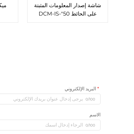
شاشة إصدار المعلومات المثبتة
ميك
على الحائط 50"-DCM-IS
50W
البريد الإلكتروني
0/100
الاسم
0/100