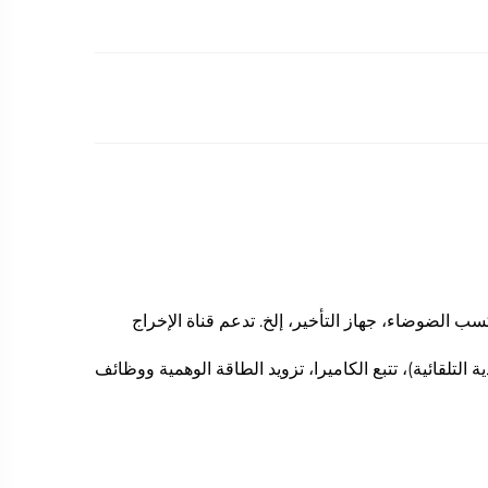
 الضوضاء، جهاز التأخير، إلخ. تدعم قناة الإخراج
لصدى)، ANS (كبح الضوضاء)، AutoMixer (الخلط التلقائي)، AGC (التحكم التلقائي في الكسب)، AFC (التغذية التلقائية)، تتبع الكاميرا، تزويد الطاقة الوهمية ووظائف