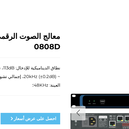
0808D
العينة: 48KHz؛
احصل على عرض أسعار