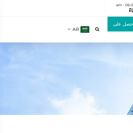
حصل على
AR

ض أسعار