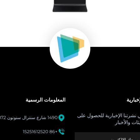
خبارية
المعلومات الرسمية
نشرتنا الإخبارية للحصول على

1490 شارع سنترال ستوتون MA 02072
ثات والأخبار

+86 15251612520