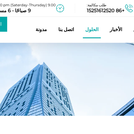
طلب مكالمة:
9.00 am - 06.00 pm (Saterday-Thursday)
+86 15251612520
9 صباحًا - 6 مساءً
ا
الأخبار
الحلول
اتصل بنا
مدونة
عر