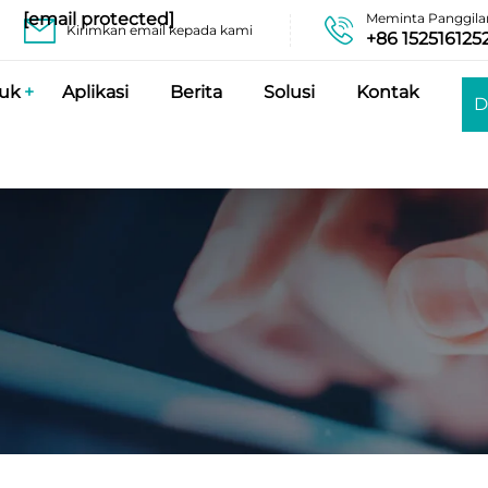
[email protected]
Meminta Panggila
Kirimkan email kepada kami
+86 152516125
uk
Aplikasi
Berita
Solusi
Kontak
D
P