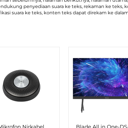
aman sebelumnya, halaman berikutnya, halaman utama, h
ukung penyediaan suara ke teks, rekaman ke teks, kon
asi suara ke teks, konten teks dapat direkam ke dalam 
Mikrofon Nirkabel
Blade All in One-DS