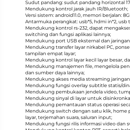
Sudut pandang: sudut pandang horizontal 170
Mendukung kontrol jarak jauh IR/Bluetooth;
Versi sistem: android11.0, memori berjalan
Antarmuka perangkat: usb*5, hdmi in*2, usb tou
Mendukung kontrol rs-232, dapat mengakses 
switching dan fungsi aplikasi lainnya;
Mendukung port USB eksternal dan jaringa
Mendukung transfer layar nirkabel PC, pons
tampilan empat layar;
Mendukung kontrol layar kecil layar besar, d
Mendukung manajemen file, mengelola pengha
dan sumber daya lainnya;
Mendukung akses media streaming jaringan 
Mendukung fungsi overlay subtitle statis/din
Mendukung pembukaan jendela video, tumpa
Mendukung sinyal di layar untuk disinkronkan
Mendukung pemantauan status operasi secar
Mendukung switch dengan satu klik, home page,
layar, terjemahan suara, saluran input;
Mendukung fungsi rilis informasi video dan 