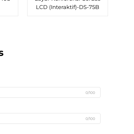
LCD (Interaktif)-DS-75B
s
0/100
0/100