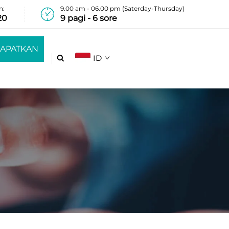
n:
9.00 am - 06.00 pm (Saterday-Thursday)
20
9 pagi - 6 sore
APATKAN
ID

ENAWARAN