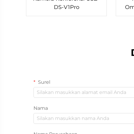
DS-V1Pro
Omn
Surel
Nama