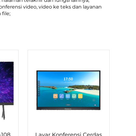
alaman terakhir dan fungsi lainnya;
ferensi video, video ke teks dan layanan
file;
-108
Layar Konferensi Cerdas