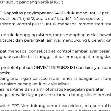
°, sudut pandang vertikal 160°;
: 8GB, kapasitas penyimpanan: 64GB, dukungan untuk pe
ch out*1, rj45*2, audio out*1, spdif*1, 2*15w speaker;
sistem kontrol pusat untuk mencapai remote start, sh
n untuk debugging sistem, tanpa menghapus slot bawa
el, tablet dan perangkat lainnya, mendukung 8 perang
apat mencapai ponsel, tablet kontrol gambar layar besar;
pusan file bisa tunggal atau semua, dapat mengklasifik
protokol pribadi ONVIF/RTSP/GB28181 dan lainnya, mend
amis;
ng tindih gambar, zoom dan rencana adegan dan fungs
 dalam perangkat lunak visualisasi;
a real-time dan alarm otomatis kegagalan peralatan
 proyeksi layar, pesan selamat datang, rilis informasi, 
switch PPT; Mendukung pemutaran video, jeda, kontrol b