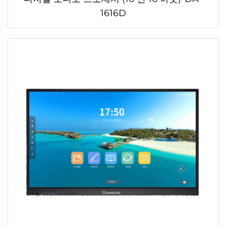
1616D