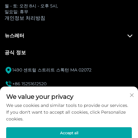
월 - 토: 오전 8시 - 오후 5시,
일요일: 휴무
개인정보 처리방침
뉴스레터
공식 정보

1490 센트럴 스트리트 스톡턴 MA 02072

+86 15251612520
[email protected]
We value your privacy

We use cookies and similar tools to provide our services.
If you don't want to accept all cookies, click Personalize
인스타그램
cookies.
Accept all