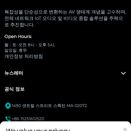
복잡성을 단순성으로 변환하는 AV 생태계 개념을 고수하며,
전체 네트워크 loT 오디오 및 비디오 종합 솔루션을 주력으
로 추진합니다.
Open Hours:
월 - 토: 오전 8시 - 오후 5시,
일요일: 휴무
개인정보 처리방침
뉴스레터
공식 정보

1490 센트럴 스트리트 스톡턴 MA 02072

+86 15251612520
[email protected]