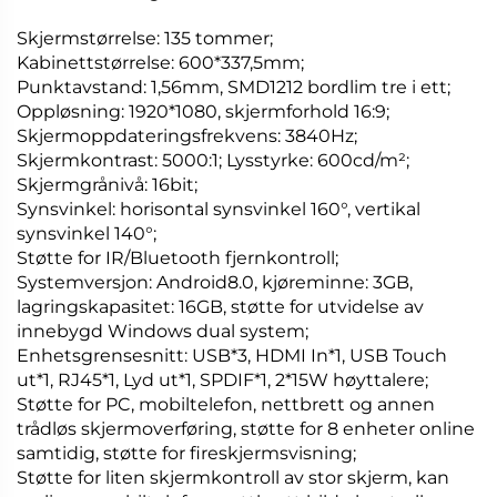
Skjermstørrelse: 135 tommer;
Kabinettstørrelse: 600*337,5mm;
Punktavstand: 1,56mm, SMD1212 bordlim tre i ett;
Oppløsning: 1920*1080, skjermforhold 16:9;
Skjermoppdateringsfrekvens: 3840Hz;
Skjermkontrast: 5000:1; Lysstyrke: 600cd/m²;
Skjermgrånivå: 16bit;
Synsvinkel: horisontal synsvinkel 160°, vertikal
synsvinkel 140°;
Støtte for IR/Bluetooth fjernkontroll;
Systemversjon: Android8.0, kjøreminne: 3GB,
lagringskapasitet: 16GB, støtte for utvidelse av
innebygd Windows dual system;
Enhetsgrensesnitt: USB*3, HDMI In*1, USB Touch
ut*1, RJ45*1, Lyd ut*1, SPDIF*1, 2*15W høyttalere;
Støtte for PC, mobiltelefon, nettbrett og annen
trådløs skjermoverføring, støtte for 8 enheter online
samtidig, støtte for fireskjermsvisning;
Støtte for liten skjermkontroll av stor skjerm, kan