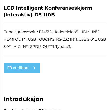
LCD Intelligent Konferanseskjerm
(Interaktiv)-DS-110B
Enhetsgrensesnitt: RJ45*2, Hodetelefon*1, HDMI IN*2,
HDMI OUT*1, USB TOUCH*2, RS-232 IN*1, USB 2.0*5, USB
3.0*1, MIC IN*1, SPDIF OUT*1, Type-c*1;
Få et tilbud
Introduksjon