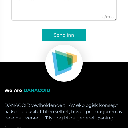
0/1000
Send inn
We Are
DANACOID
DANACOID vedholdende til AV økologisk konsept
fra kompleksitet til enkelhet, hovedpromasjonen av
hele nettverket loT lyd og bilde generell løsning