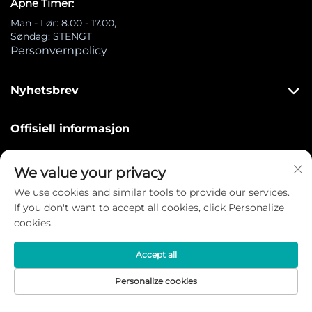
Åpne Timer:
Man - Lør: 8.00 - 17.00,
Søndag: STENGT
Personvernpolicy
Nyhetsbrev
Offisiell informasjon

1490 Central Street Stoughton MA 02072
We value your privacy
We use cookies and similar tools to provide our services.

+86 15251612520
If you don't want to accept all cookies, click Personalize
cookies.
[email protected]

Accept all
Instagram
Personalize cookies