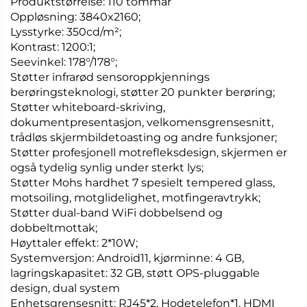
Produktstørrelse: 110 tommar
Oppløsning: 3840x2160;
Lysstyrke: 350cd/m²;
Kontrast: 1200:1;
Seevinkel: 178°/178°;
Støtter infrarød sensoroppkjennings
berøringsteknologi, støtter 20 punkter berøring;
Støtter whiteboard-skriving,
dokumentpresentasjon, velkomensgrensesnitt,
trådløs skjermbildetoasting og andre funksjoner;
Støtter profesjonell motrefleksdesign, skjermen er
også tydelig synlig under sterkt lys;
Støtter Mohs hardhet 7 spesielt tempered glass,
motsoiling, motglidelighet, motfingeravtrykk;
Støtter dual-band WiFi dobbelsend og
dobbeltmottak;
Høyttaler effekt: 2*10W;
Systemversjon: Android11, kjørminne: 4 GB,
lagringskapasitet: 32 GB, støtt OPS-pluggable
design, dual system
Enhetsgrensesnitt: RJ45*2, Hodetelefon*1, HDMI