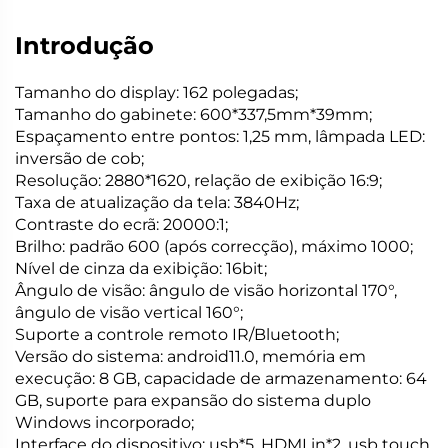
Introdução
Tamanho do display: 162 polegadas;
Tamanho do gabinete: 600*337,5mm*39mm;
Espaçamento entre pontos: 1,25 mm, lâmpada LED:
inversão de cob;
Resolução: 2880*1620, relação de exibição 16:9;
Taxa de atualização da tela: 3840Hz;
Contraste do ecrã: 20000:1;
Brilho: padrão 600 (após correcção), máximo 1000;
Nível de cinza da exibição: 16bit;
Ângulo de visão: ângulo de visão horizontal 170°,
ângulo de visão vertical 160°;
Suporte a controle remoto IR/Bluetooth;
Versão do sistema: android11.0, memória em
execução: 8 GB, capacidade de armazenamento: 64
GB, suporte para expansão do sistema duplo
Windows incorporado;
Interface do dispositivo: usb*5, HDMI in*2, usb touch