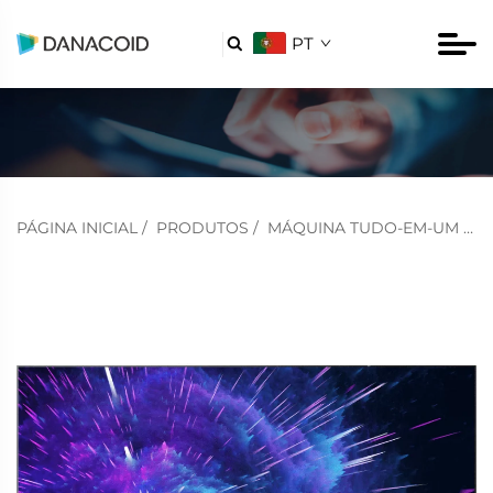
PT

PÁGINA INICIAL
/
PRODUTOS
/
MÁQUINA TUDO-EM-UM
/
M