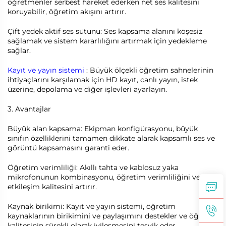
öğretmenler serbest hareket ederken net ses kalitesini
koruyabilir, öğretim akışını artırır.
Çift yedek aktif ses sütunu: Ses kapsama alanını köşesiz
sağlamak ve sistem kararlılığını artırmak için yedekleme
sağlar.
Kayıt ve yayın sistemi
: Büyük ölçekli öğretim sahnelerinin
ihtiyaçlarını karşılamak için HD kayıt, canlı yayın, istek
üzerine, depolama ve diğer işlevleri ayarlayın.
3. Avantajlar
Büyük alan kapsama: Ekipman konfigürasyonu, büyük
sınıfın özelliklerini tamamen dikkate alarak kapsamlı ses ve
görüntü kapsamasını garanti eder.
Öğretim verimliliği: Akıllı tahta ve kablosuz yaka
mikrofonunun kombinasyonu, öğretim verimliliğini ve
etkileşim kalitesini artırır.
Kaynak birikimi: Kayıt ve yayın sistemi, öğretim
kaynaklarının birikimini ve paylaşımını destekler ve öğretim
kalitesinin sürekli olarak iyileşmesini teşvik eder.