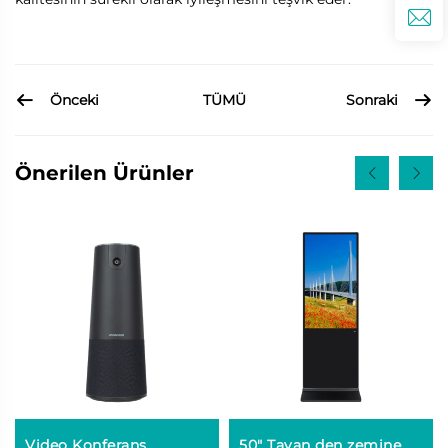
Önceki
Sonraki
TÜMÜ
Önerilen Ürünler
Video Konferans
50" Tavan den zemine