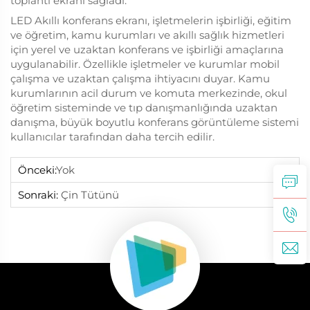
toplantı ekranı sağladı.
LED Akıllı konferans ekranı, işletmelerin işbirliği, eğitim
ve öğretim, kamu kurumları ve akıllı sağlık hizmetleri
için yerel ve uzaktan konferans ve işbirliği amaçlarına
uygulanabilir. Özellikle işletmeler ve kurumlar mobil
çalışma ve uzaktan çalışma ihtiyacını duyar. Kamu
kurumlarının acil durum ve komuta merkezinde, okul
öğretim sisteminde ve tıp danışmanlığında uzaktan
danışma, büyük boyutlu konferans görüntüleme sistemi
kullanıcılar tarafından daha tercih edilir.
Önceki:
Yok
Sonraki:
Çin Tütünü