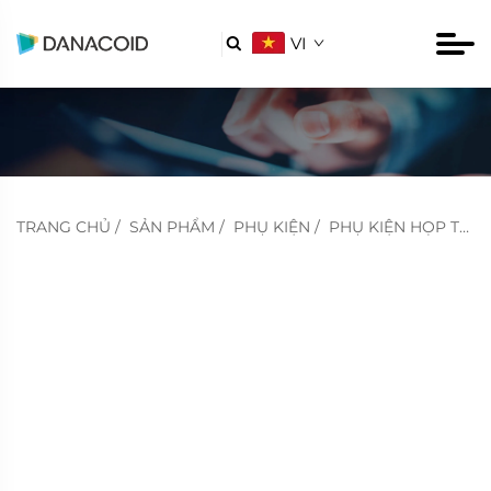
VI

TRANG CHỦ
/
SẢN PHẨM
/
PHỤ KIỆN
/
PHỤ KIỆN HỌP TRỰC TUYẾN