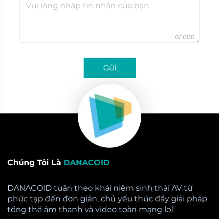
0/1000
Gửi
Chúng Tôi Là
DANACOID
DANACOID tuân theo khái niệm sinh thái AV từ
phức tạp đến đơn giản, chủ yếu thúc đẩy giải pháp
tổng thể âm thanh và video toàn mạng loT