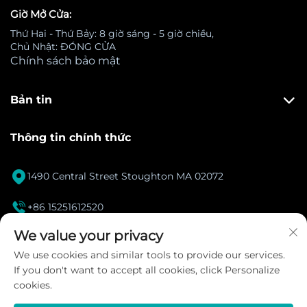
Giờ Mở Cửa:
Thứ Hai - Thứ Bảy: 8 giờ sáng - 5 giờ chiều,
Chủ Nhật: ĐÓNG CỬA
Chính sách bảo mật
Bản tin
Thông tin chính thức

1490 Central Street Stoughton MA 02072

+86 15251612520
[email protected]
We value your privacy

We use cookies and similar tools to provide our services.
If you don't want to accept all cookies, click Personalize
Instagram
cookies.