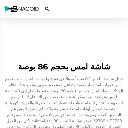

شاشة لمس بحجم 86 بوصة
تمثل شاشة اللمس 86 تقدماً مذهلاً في تقنية واجهات اللمس، حيث تجمع
بين قدرات استشعار دقيقة وتفاعل مستخدم بديهي. ويتميز هذا النظام
المبتكر بسطح لمس حساس قطره 86 بوصة يدعم ما يصل إلى 40 نقطة
لمس متزامنة، مما يمكن عدة مستخدمين من التفاعل السلس مع
الواجهة. يستخدم النظام تقنيات استشعار تحت الحمراء والقدرة الكهربائية
المتقدمة لضمان أوقات استجابة سريعة واكتشاف دقيق للمس عبر
السطح بأكمله. ومع وقت استجابة أقل من 8 ملي ثانية ودقة لمس تبلغ
32768 × 32768، توفر شاشة اللمس 86 دقة استثنائية لكل من العمل
التفصيلي الدقيق والأوامر الإيمائية الواسعة. ويتضمن النظام تقنية رفض