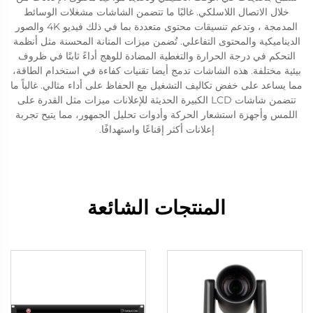
خلال الاتصال اللاسلكي. غالبًا ما تتضمن الشاشات مشغلات الوسائط
المدمجة ، وتدعم تنسيقات محتوى متعددة بما في ذلك فيديو 4K والصور
الديناميكية والمحتوى التفاعلي. تُضمن ميزات المتانة المحسنة مثل أنظمة
التحكم في درجة الحرارة والتغطية المضادة للوهج أداءً ثابتًا في ظروف
بيئية مختلفة. هذه الشاشات تدمج أيضا تقنيات كفاءة في استخدام الطاقة،
مما يساعد على خفض تكاليف التشغيل مع الحفاظ على أداء مثالي. غالباً ما
تتضمن شاشات LCD الكبيرة الحديثة للإعلانات ميزات مثل القدرة على
اللمس وأجهزة استشعار الحركة وأدوات تحليل الجمهور، مما يتيح تجربة
إعلانات أكثر إقناعًا واستهدافًا.
المنتجات الشائعة