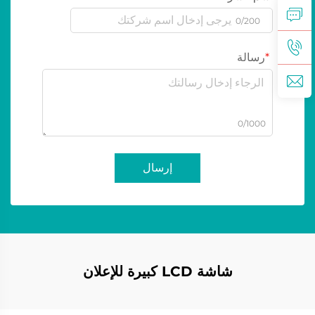
0/200
رسالة
0/1000
إرسال
شاشة LCD كبيرة للإعلان