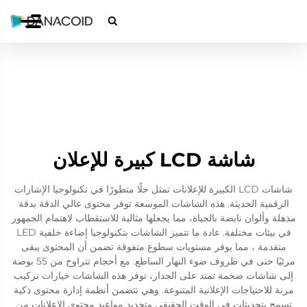

شاشة LCD كبيرة للإعلان
شاشات LCD الكبيرة للإعلانات تمثل حلًا متطورًا في تكنولوجيا الإشارات
الرقمية الحديثة. هذه الشاشات الموسعة توفر محتوى عالي الدقة بدقة
مذهلة وألوان نابضة بالحياة، مما يجعلها مثالية للاستقطاب لاهتمام الجمهور
في بيئات مختلفة. عادة ما تتميز الشاشات بتكنولوجيا إضاءة خلفية LED
متقدمة ، مما يوفر مستويات سطوع متفوقة تضمن أن المحتوى يبقى
مرئيًا حتى في ظروف ضوء النهار الساطع. مع أحجام تتراوح من 55 بوصة
إلى شاشات ضخمة تمتد على الجدار، توفر هذه الشاشات خيارات تركيب
مرنة للاحتياجات الإعلانية المتنوعة. وهي تتضمن أنظمة إدارة محتوى ذكية
تسمح بتحديثات في الوقت الحقيقي وتحديد مواعيد محتوى الإعلانات من