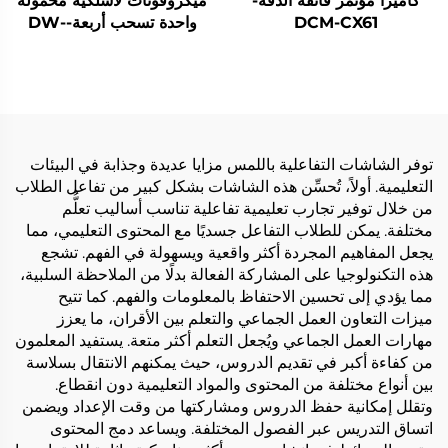
كاميرا مؤتمر فائقة الدقة-
ميكروفونات لاسلكية محمولة
DCM-CX61
واحدة تسحب أربعة-DW-
HM964S
توفر الشاشات التفاعلية باللمس مزايا عديدة وجذابة في البيئات
التعليمية. أولاً، تُحسِّن هذه الشاشات بشكل كبير من تفاعل الطلاب
من خلال توفير تجارب تعليمية تفاعلية تناسب أساليب تعلُّم
مختلفة. يمكن للطلاب التفاعل جسديًا مع المحتوى التعليمي، مما
يجعل المفاهيم المجردة أكثر واقعية ويسهولة في الفهم. تشجع
هذه التكنولوجيا على المشاركة الفعالة بدلًا من الملاحظة السلبية،
مما يؤدي إلى تحسين الاحتفاظ بالمعلومات والفهم. كما تتيح
ميزات التعاون العمل الجماعي والتعلم بين الأقران، ما يعزز
مهارات العمل الجماعي ويُجعل التعلم أكثر متعة. يستفيد المعلمون
من كفاءة أكبر في تقديم الدروس، حيث يمكنهم الانتقال بسلاسة
بين أنواع مختلفة من المحتوى والمواد التعليمية دون انقطاع.
وتقلل إمكانية حفظ الدروس ومشاركتها من وقت الإعداد ويضمن
اتساق التدريس عبر الفصول المختلفة. ويساعد دمج المحتوى