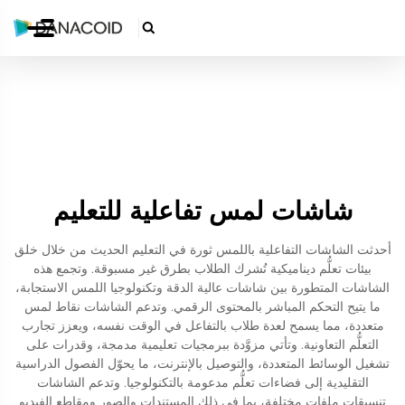

شاشات لمس تفاعلية للتعليم
أحدثت الشاشات التفاعلية باللمس ثورة في التعليم الحديث من خلال خلق
بيئات تعلُّم ديناميكية تُشرك الطلاب بطرق غير مسبوقة. وتجمع هذه
الشاشات المتطورة بين شاشات عالية الدقة وتكنولوجيا اللمس الاستجابة،
ما يتيح التحكم المباشر بالمحتوى الرقمي. وتدعم الشاشات نقاط لمس
متعددة، مما يسمح لعدة طلاب بالتفاعل في الوقت نفسه، ويعزز تجارب
التعلُّم التعاونية. وتأتي مزوَّدة ببرمجيات تعليمية مدمجة، وقدرات على
تشغيل الوسائط المتعددة، والتوصيل بالإنترنت، ما يحوّل الفصول الدراسية
التقليدية إلى فضاءات تعلُّم مدعومة بالتكنولوجيا. وتدعم الشاشات
تنسيقات ملفات مختلفة، بما في ذلك المستندات والصور ومقاطع الفيديو