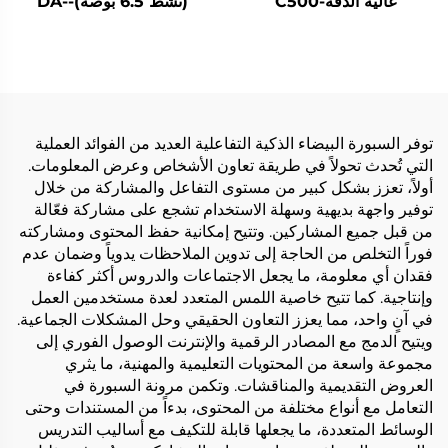
عالية الدقة-C500
(نشط 6.5 بوصة)-DA-
RPO65S
توفر السبورة البيضاء الذكية التفاعلية العديد من الفوائد العملية
التي تُحدث تحولاً في طريقة تعاون الأشخاص وعرض المعلومات.
أولاً، تعزز بشكل كبير من مستوى التفاعل والمشاركة من خلال
توفير واجهة بديهية وسهلة الاستخدام تشجع على مشاركة فعّالة
من قبل جميع المشاركين. وتتيح إمكانية حفظ المحتوى ومشاركته
فوراً التخلص من الحاجة إلى تدوين الملاحظات يدوياً وضمان عدم
فقدان أي معلومة، ما يجعل الاجتماعات والدروس أكثر كفاءة
وإنتاجية. كما تتيح خاصية اللمس المتعدد لعدة مستخدمين العمل
في آنٍ واحد، مما يعزز التعاون الحقيقي وحل المشكلات الجماعية.
ويتيح الدمج مع المصادر الرقمية والإنترنت الوصول الفوري إلى
مجموعة واسعة من المحتويات التعليمية والمهنية، ما يثري
العروض التقديمية والمناقشات. وتكمن مرونة السبورة في
التعامل مع أنواع مختلفة من المحتوى، بدءاً من المستندات وحتى
الوسائط المتعددة، ما يجعلها قابلة للتكيف مع أساليب التدريس