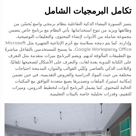
تكامل البرمجيات الشامل
يتميز السبورة البيضاء الذكية التفاعلية بنظام برمجي واسع يُحسّن من
وظائفها ويزيد من تنوع استخداماتها. يأتي النظام مع برنامج خاص يتضمن
مجموعة شاملة من الأدوات لإنشاء المحتوى، والتعليقات التوضيحية،
وإدارته. كما يتم دمجه بسلاسة مع حُزم الإنتاجية الشهيرة مثل Microsoft
Office وGoogle Workspace، ما يسمح للمستخدمين بالتفاعل مباشرةً
مع التطبيقات المألوفة لديهم. ويضم البرنامج ميزات متقدمة مثل التعرف
على الكتابة اليدوية بعدة لغات، والتعرف على الأشكال لتصحيحها تلقائيًا،
والتلاعب الذكي بالعناصر. وتُلبّي القوالب والموارد المدمجة احتياجات
مختلفة من حيث المواد الدراسية والعروض التقديمية، في حين تضمن
إمكانية استيراد الملفات وتصديرها بصيغ متعددة التوافق مع المكتبات
الحالية للمحتوى. كما يشمل البرنامج أدوات لتخطيط الدروس، وميزات
للتقييم، وقدرات تحليلية خاصة بالبيئات التعليمية.