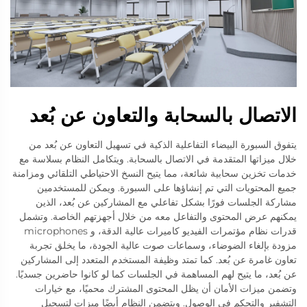
الاتصال بالسحابة والتعاون عن بُعد
يتفوق السبورة البيضاء التفاعلية الذكية في تسهيل التعاون عن بُعد من
خلال ميزاتها المتقدمة في الاتصال بالسحابة. ويتكامل النظام بسلاسة مع
خدمات تخزين سحابية شائعة، مما يتيح النسخ الاحتياطي التلقائي ومزامنة
جميع المحتويات التي تم إنشاؤها على السبورة. ويمكن للمستخدمين
مشاركة الجلسات فورًا بشكل تفاعلي مع المشاركين عن بُعد، الذين
يمكنهم عرض المحتوى والتفاعل معه من خلال أجهزتهم الخاصة. وتشمل
قدرات نظام مؤتمرات الفيديو كاميرات عالية الدقة، و microphones
مزودة بإلغاء الضوضاء، وسماعات صوت عالية الجودة، ما يخلق تجربة
تعاون غامرة عن بُعد. كما تمتد وظيفة المستخدم المتعدد إلى المشاركين
عن بُعد، ما يتيح لهم المساهمة في الجلسات كما لو كانوا حاضرين جسديًا.
وتضمن ميزات الأمان أن يظل المحتوى المشترك محميًا، مع خيارات
التشفير والتحكم في الوصول. ويتضمن النظام أيضًا ميزات لتسجيل