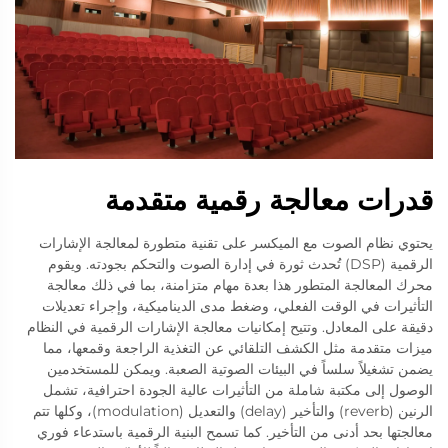
قدرات معالجة رقمية متقدمة
يحتوي نظام الصوت مع الميكسر على تقنية متطورة لمعالجة الإشارات
الرقمية (DSP) تُحدث ثورة في إدارة الصوت والتحكم بجودته. ويقوم
محرك المعالجة المتطور هذا بعدة مهام متزامنة، بما في ذلك معالجة
التأثيرات في الوقت الفعلي، وضغط مدى الديناميكية، وإجراء تعديلات
دقيقة على المعادل. وتتيح إمكانيات معالجة الإشارات الرقمية في النظام
ميزات متقدمة مثل الكشف التلقائي عن التغذية الراجعة وقمعها، مما
يضمن تشغيلاً سلساً في البيئات الصوتية الصعبة. ويمكن للمستخدمين
الوصول إلى مكتبة شاملة من التأثيرات عالية الجودة احترافية، تشمل
الرنين (reverb) والتأخير (delay) والتعديل (modulation)، وكلها تتم
معالجتها بحد أدنى من التأخير. كما تسمح البنية الرقمية باستدعاء فوري