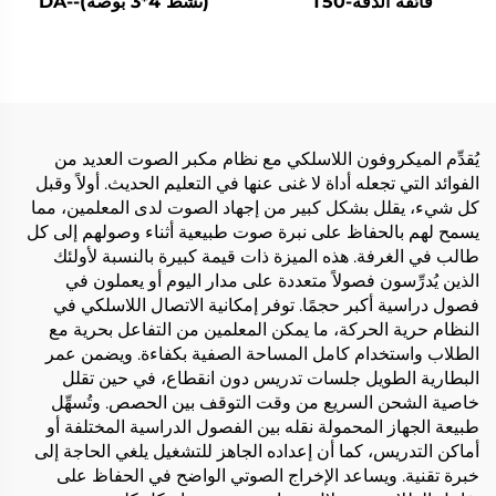
فائقة الدقة-T50
(نشط 4*3 بوصة)-DA-
RLO304S
يُقدِّم الميكروفون اللاسلكي مع نظام مكبر الصوت العديد من
الفوائد التي تجعله أداة لا غنى عنها في التعليم الحديث. أولاً وقبل
كل شيء، يقلل بشكل كبير من إجهاد الصوت لدى المعلمين، مما
يسمح لهم بالحفاظ على نبرة صوت طبيعية أثناء وصولهم إلى كل
طالب في الغرفة. هذه الميزة ذات قيمة كبيرة بالنسبة لأولئك
الذين يُدرِّسون فصولاً متعددة على مدار اليوم أو يعملون في
فصول دراسية أكبر حجمًا. توفر إمكانية الاتصال اللاسلكي في
النظام حرية الحركة، ما يمكن المعلمين من التفاعل بحرية مع
الطلاب واستخدام كامل المساحة الصفية بكفاءة. ويضمن عمر
البطارية الطويل جلسات تدريس دون انقطاع، في حين تقلل
خاصية الشحن السريع من وقت التوقف بين الحصص. وتُسهِّل
طبيعة الجهاز المحمولة نقله بين الفصول الدراسية المختلفة أو
أماكن التدريس، كما أن إعداده الجاهز للتشغيل يلغي الحاجة إلى
خبرة تقنية. ويساعد الإخراج الصوتي الواضح في الحفاظ على