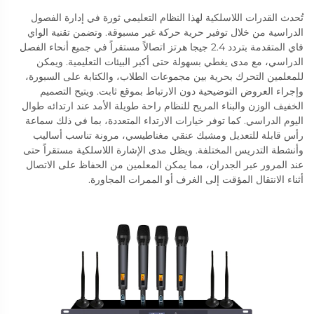
تُحدث القدرات اللاسلكية لهذا النظام التعليمي ثورة في إدارة الفصول
الدراسية من خلال توفير حرية حركة غير مسبوقة. وتضمن تقنية الواي
فاي المتقدمة بتردد 2.4 جيجا هرتز اتصالاً مستقراً في جميع أنحاء الفصل
الدراسي، مع مدى يغطي بسهولة حتى أكبر البيئات التعليمية. ويمكن
للمعلمين التحرك بحرية بين مجموعات الطلاب، والكتابة على السبورة،
وإجراء العروض التوضيحية دون الارتباط بموقع ثابت. ويتيح التصميم
الخفيف الوزن والبناء المريح للنظام راحة طويلة الأمد عند ارتدائه طوال
اليوم الدراسي. كما توفر خيارات الارتداء المتعددة، بما في ذلك سماعة
رأس قابلة للتعديل ومشبك عنقي مغناطيسي، مرونة تناسب أساليب
وأنشطة التدريس المختلفة. ويظل مدى الإشارة اللاسلكية مستقراً حتى
عند المرور عبر الجدران، مما يمكن المعلمين من الحفاظ على الاتصال
أثناء الانتقال المؤقت إلى الغرف أو الممرات المجاورة.