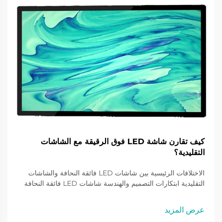
كيف تقارن شاشة LED فوق الرقيقة مع الشاشات
التقليدية؟
الاختلافات الرئيسية بين شاشات LED فائقة النحافة والشاشات
التقليدية ابتكارات التصميم والهندسة شاشات LED فائقة النحافة
تمثل قفزة نوعية في تكنولوجيا الشاشات باستخدام تقنية حبيبات
الشاشة السكينية (knifescreen grain technology) كشاشة
عرض المزيد
أساسية لها. أقل بكثير في الحجم مقارنة بالتصميمات التقليدية