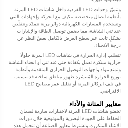
وتتميّز وحدات LED الفردية داخل شاشات LED المرنة
بأنظمة اتصال متخصصة تتكيف مع الحركة وإجهادات الثني.
وتستخدم المسارات الكهربائية دوائر مرنة تتمدّد وتتقلّص
عند ثني الشاشة، مما يضمن توصيل الطاقة والإشارات
بشكلٍ ثابت عبر سطح العرض بالكامل بغضّ النظر عن
درجة الانحناء.
تتطلب إدارة الحرارة في شاشات LED المرنة حلولًا
حرارية مبتكرة تعمل بكفاءة حتى عند ثني أو انحناء الشاشة.
وتمنع مواد واجهات التوصيل الحراري المتقدمة وأنظمة
توزيع الحرارة المُنتشرة ظهور مناطق ساخنة قد تتسبب
في تلف الركائز المرنة أو تقليل عمر مصابيح LED
الافتراضي.
معايير المتانة والأداء
تخضع شاشات LED المرنة لاختبارات صارمة لضمان
الحفاظ على الجودة البصرية والموثوقية خلال دورات
الانثناء المتكررة. وتشترط معايير الصناعة أن تتحمل هذه