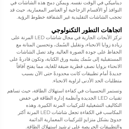
ديناميكي في الوقت نفسه. ويمكن دمج هذه الشاشات في
النوافذ أو الأقسام الزجاجية أو العناصر المعمارية، حيث قد
تحجب الشاشات التقليدية غير الشفافة خطوط الرؤية.
اتجاهات التطور التكنولوجي
تركز الأبحاث الجارية في مجال شاشات LED المرنة على
زيادة زوايا الانحناء، وتقليل السُمك، وتحسين المتانة مع
الحفاظ على جودة الصورة العالية. وقد تصل الشاشات
المستقبلية إلى سُمك يشبه ورق الكتابة، وتكون قادرةً على
الانحناء بزوايا نصف قطرية ضيقة للغاية، مما يفتح آفاقاً
جديدةً أمام تطبيقات كانت محدودةً حتى الآن بسبب
متطلبات الحد الأدنى لزاوية الانحناء.
وتستمر التحسينات في كفاءة استهلاك الطاقة، حيث تساهم
تقنيات LED الجديدة وأنظمة إدارة الطاقة في خفض
التكاليف التشغيلية للتركيبات المرنة الكبيرة. وهذه
المكاسب في الكفاءة تجعل شاشات LED المرنة أكثر
جدوىً بشكل متزايدٍ للتركيبات المعمارية الدائمة
والتطبيقات الحريصة على ترشيد استهلاك الطاقة.