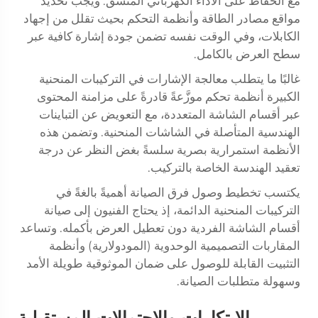
مع الحفاظ على الأداء الكهربائي المتسق. ويجب تحديد
مواقع مصادر الطاقة وأنظمة التحكم بحيث تقلل من إجهاد
الكابلات، وفي الوقت نفسه تضمن جودة إشارة كافية عبر
سطح العرض بالكامل.
غالبًا ما يتطلب معالجة الإشارات في التركيبات المنحنية
الكبيرة أنظمة تحكم موزَّعةً قادرةً على مزامنة المحتوى
عبر أقسام الشاشة المتعددة، مع التعويض عن التباينات
الهندسية المتأصلة في الشاشات المنحنية. وتضمن هذه
الأنظمة استمرارية بصرية سلسةً بغض النظر عن درجة
تعقيد الهندسة الخاصة بالتركيب.
يكتسب تخطيط وصول فرق الصيانة أهميةً بالغةً في
التركيبات المنحنية الدائمة، إذ يحتاج الفنيون إلى صيانة
أقسام الشاشة الفردية دون تعطيل العرض بأكمله. وتساعد
المقاربات التصميمية الوحدوية (المودولارية) وأنظمة
التثبيت القابلة للوصول على ضمان الموثوقية طويلة الأمد
وسهولة متطلبات الصيانة.
الابتكارات والاحتمالات المستقبلية