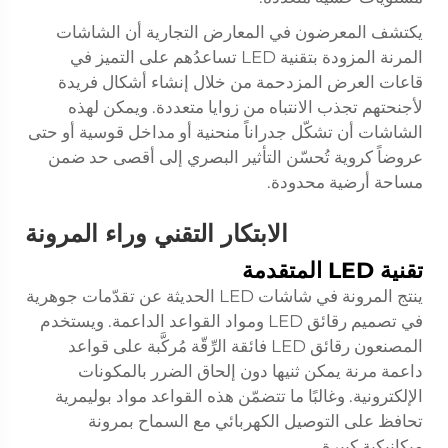
يكتشف المعرضون في المعارض التجارية أن الشاشات
المرنة المزودة بتقنية LED تساعدُهم على التميز في
قاعات العرض المزدحمة من خلال إنشاء أشكال فريدة
لأجنحتهم تجذب الانتباه من زوايا متعددة. ويمكن لهذه
الشاشات أن تشكّل جدراناً منحنية أو مداخل قوسية أو حتى
عروضاً كروية تُحسّن التأثير البصري إلى أقصى حد ضمن
مساحة أرضية محدودة.
الابتكار التقني وراء المرونة
تقنية LED المتقدمة
ينتج المرونة في شاشات LED الحديثة عن تقدّمات جوهرية
في تصميم رقائق LED ومواد القواعد الداعمة. ويستخدم
المصنعون رقائق LED فائقة الرِّقّة مُركَّبة على قواعد
داعمة مرنة يمكن ثنيها دون إلحاق الضرر بالمكونات
الإلكترونية. وغالبًا ما تتضمّن هذه القواعد مواد بوليمرية
تحافظ على التوصيل الكهربائي مع السماح بمرونة
ميكانيكية كبيرة.