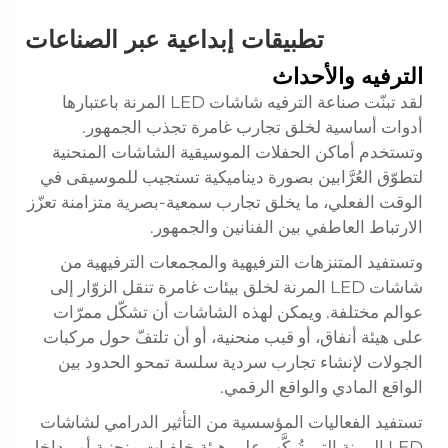
تطبيقات إبداعية عبر الصناعات
الترفيه والأحداث
لقد تبنّت صناعة الترفيه شاشات LED المرنة باعتبارها
أدوات أساسية لخلق تجارب غامرة تجذب الجمهور.
وتستخدم أماكن الحفلات الموسيقية الشاشات المنحنية
لتطوّق العُرَّابين بصورة ديناميكية تستجيب للموسيقى في
الوقت الفعلي، ما يخلق تجارب سمعية-بصرية متزامنة تعزّز
الارتباط العاطفي بين الفنانين والجمهور.
وتستفيد المتنزهات الترفيهية والمجمعات الترفيهية من
شاشات LED المرنة لخلق بيئات غامرة تنقل الزوّار إلى
عوالم مختلفة. ويمكن لهذه الشاشات أن تشكّل ممرّات
على هيئة أنفاق، أو قبب منحنية، أو أن تلتفّ حول مركبات
الجولات لإنشاء تجارب سردية سلسة تمحو الحدود بين
الواقع المادي والواقع الرقمي.
تستفيد الفعاليات المؤسسية من التأثير الدرامي لشاشات
LED المرنة التي تُركَّب على هيئة خلفيات منحنية أو مداخل