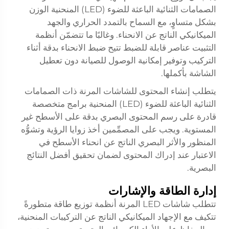
الصمامات الثنائية الباعثة للضوء (LED) المنحنية الوزن
بشكل متساوٍ، مع السماح بالتمدد الحراري والجهد
الميكانيكي الناتج عن الانحناء. وغالبًا ما تتضمّن أنظمة
التثبيت عناصر قابلة للضبط تتيح ضبط الانحناء بدقة أثناء
التركيب وتوفير إمكانية الوصول للصيانة دون تعطيل
الشاشة بأكملها.
يتطلب إنشاء المحتوى للشاشات المرنة ذات الصمامات
الثنائية الباعثة للضوء (LED) المنحنية برامج متخصصة
قادرة على رسم المحتوى البصري بدقة على الأسطح غير
المستوية. ويجب على المصمِّمين أخذ زوايا الرؤية وتشوُّه
المنظور والأثر البصري الناتج عن انحناء الأسطح في
الاعتبار عند إدراك المحتوى لضمان تحقيق أفضل النتائج
البصرية.
إدارة الطاقة والإشارات
تتطلب شاشات LED المرنة أنظمة توزيع طاقة متطورةً
تتكيف مع الإجهاد الميكانيكي الناتج عن التركيبات المنحنية،