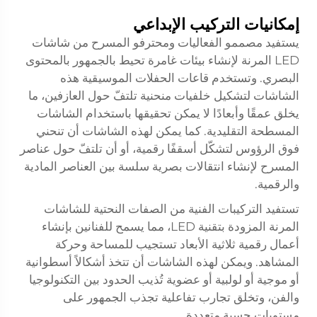
إمكانيات التركيب الإبداعي
يستفيد مصممو الفعاليات ومحترفو المسرح من شاشات
LED المرنة لإنشاء بيئات غامرة تحيط بالجمهور بالمحتوى
البصري. وتستخدم قاعات الحفلات الموسيقية هذه
الشاشات لتشكيل خلفيات منحنية تلتفّ حول العازفين، ما
يخلق عمقًا وأبعادًا لا يمكن تحقيقها باستخدام الشاشات
المسطحة التقليدية. كما يمكن لهذه الشاشات أن تنحني
فوق الرؤوس لتشكّل أسقفًا رقمية، أو أن تلتفّ حول عناصر
المسرح لإنشاء انتقالات بصرية سلسة بين العناصر المادية
والرقمية.
تستفيد التركيبات الفنية من الصفات النحتية للشاشات
المرنة المزودة بتقنية LED، مما يسمح للفنانين بإنشاء
أعمال رقمية ثلاثية الأبعاد تستجيب للمساحة وحركة
المشاهد. ويمكن لهذه الشاشات أن تتخذ أشكالاً أسطوانية
أو موجية أو لولبية أو عضوية تُذيب الحدود بين التكنولوجيا
والفن، وتخلق تجارب تفاعلية تجذب الجمهور على
مستويات حسية متعددة.