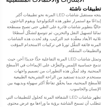
تطبيقات ناشئة
يتجه مستقبل شاشات LED المرنة نحو تطبيقات أكثر
إبداعًا مع استمرار تطور هذه التكنولوجيا. ويقوم الباحثون
حاليًّا بتطوير شاشات قادرة على الطي حتى تصبح مسطحة
تمامًا لتسهيل النقل والتخزين، ثم تتوسع لتشكّل أسطحًا
ثلاثية الأبعاد معقَّدة عند التركيب. وقد تُحدث هذه الشاشات
المرنة فائقة التنقُّل ثورةً في تركيبات الاستخدام المؤقت
والتطبيقات المتنقِّلة.
وتمثل شاشات LED المرنة التفاعلية حدًّا جديدًا آخر، حيث
تدمج حساسية اللمس والتعرُّف على الإيماءات في الأسطح
المنحنية. وقد تُمكِّن هذه التطورات من تصميم واجهات
مستخدم جديدة تستفيد من الراحة التشريحية الطبيعية
للأسطح المنحنية، مما يحقِّق تفاعلًا أكثر سهولة وبديهية بين
الإنسان والحاسوب.
تظهر شاشات LED الشفافة المرنة كحلول للتطبيقات التي
تتطلب أن تسمح الشاشة برؤية ما وراءها مع عرض محتوى