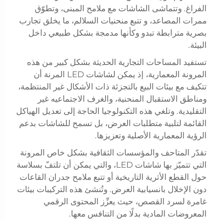
الفراغ. وتتماشى الشاشات مع ملامح المبنى، وتطوّق
ممرات المصاعد، و تتبع منحنيات السلالم، ما يخلق تجارب
بصرية مترابطة تبدو وكأنها مدمجة بشكل طبيعي داخل
البيئة.
تستفيد المساحات التجارية الحديثة بشكل كبير من هذه
المرونة المعمارية، إذ يمكن لشاشات LED المرنة أن
تتكيف مع بيئات البيع بالتجزئة ذات الأشكال غير المنتظمة،
ومناطق الاستقبال المنحنية، والغرف الاجتماعيه غير
التقليدية. وتلغي هذه التكنولوجيا الحاجة إلى تعديل الهياكل
القائمة لتلبية متطلبات العرض، بل تسمح للشاشات بدعم
الرؤية المعمارية الأصلية وتعزيزها.
تقدّر المتاحف والمؤسسات الثقافية بشكل خاص المرونة
التي تتميّز بها شاشات LED، والتي يمكن أن تلتفّ بسلاسة
حول القطع الأثرية التاريخية أو تتبع ملامح جدران القاعات
دون الإخلال بانسيابية العرض. وتُنشئ هذه التركيبات بيئات
غامرة لسرد القصص، حيث يعزِّز المحتوى الرقمي
المعروضات المادية بدلًا من التنافس معها.