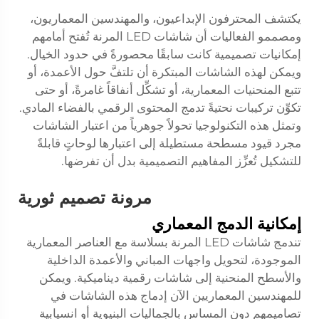
يكتشف المحترفون الإبداعيون، والمهندسين المعماريون،
ومصممو الفعاليات أن شاشات LED المرنة تُفتح أمامهم
إمكانيات تصميمية كانت سابقًا محصورةً في حدود الخيال.
ويمكن لهذه الشاشات المبتكرة أن تلتفَّ حول الأعمدة، أو
تتبع المنحنيات المعمارية، أو تشكِّل أنفاقاً غامرةً، أو حتى
تكوِّن تركيبات نحتيةً تدمج المحتوى الرقمي بالفضاء المادي.
وتمثل هذه التكنولوجيا تحولاً جوهرياً من اعتبار الشاشات
مجرد قيود مسطحة مستطيلة إلى اعتبارها لوحاتٍ قابلةً
للتشكيل تُعزِّز المفاهيم التصميمية بدل أن تفرضها.
مرونة تصميم ثورية
إمكانية الدمج المعماري
تندمج شاشات LED المرنة بسلاسة مع العناصر المعمارية
الموجودة، لتحويل واجهات المباني والأعمدة الداخلية
والأسطح المنحنية إلى شاشات رقمية ديناميكية. ويمكن
للمهندسين المعماريين الآن إدماج هذه الشاشات في
تصاميمهم دون المساس بالجماليات البنيوية أو انسيابية