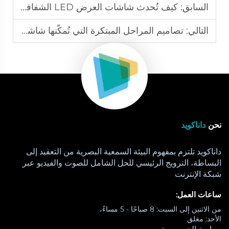
السابق:
كيف تُحدث شاشات العرض LED الشفافة ثورةً في واجهات متاجر التجزئة
التالي:
تصاميم المراحل المبتكرة التي تُمكّنها شاشات LED المرنة
نحن
داناكويد
داناكويد تلتزم بمفهوم البيئة السمعية البصرية من التعقيد إلى
البساطة، الترويج الرئيسي للحل الشامل للصوت والفيديو عبر
شبكة الإنترنت
ساعات العمل:
من الاثنين إلى السبت: 8 صباحًا - 5 مساءً،
الأحد: مغلق