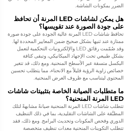
الضرر بمكونات الشاشة.
هل يمكن لشاشات LED المرنة أن تحافظ
على جودة الصورة عند تقويسها؟
تحافظ شاشات LED المرنة عالية الجودة على جودة صورة
ممتازة عند ثنيها بشكل صحيح ضمن المعايير المحددة لها.
وقد صُمّمت رقائق LED والإلكترونيات التحكمية لتعمل
بشكل طبيعي تحت الإجهاد الميكانيكي، وتبقى كثافة
البكسل متسقة عبر الأسطح المنحنية. ومع ذلك، قد تتغير
خصائص زاوية الرؤية قليلاً مع الانحناء، مما يتطلب تحسين
المحتوى ليتناسب مع ظروف العرض المنحنية.
ما متطلبات الصيانة الخاصة بتثبيتات شاشات
LED المرنة المنحنية؟
تتطلب شاشات LED المرنة المنحنية صيانةً مشابهةً لتلك
المطبَّقة على الشاشات التقليدية، بما في ذلك التنظيف
الدوري وفحص المكونات وتحديث البرامج. ومع ذلك، فقد
تتطلب التكوينات المنحنية معدات تنظيف متخصصة