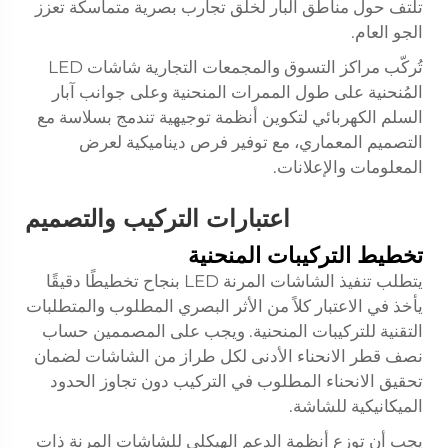
تلتف حول مناطق البار لخلق تجارب بصرية متماسكة تعزز
الجو العام.
تُركّب مراكز التسوق والمجمعات التجارية
شاشات LED
المُنحنية
على طول الممرات المنحنية وعلى جوانب آبار
السلم الكهربائي لتكوين أنظمة توجيهية تندمج بسلاسة مع
التصميم المعماري، مع توفير فرص ديناميكية لعرض
المعلومات والإعلانات.
اعتبارات التركيب والتصميم
تخطيط التركيبات المنحنية
يتطلب تنفيذ الشاشات المرنة LED بنجاح تخطيطًا دقيقًا
يأخذ في الاعتبار كلاً من الأثر البصري المطلوب والمتطلبات
التقنية للتركيبات المنحنية. ويجب على المصممين حساب
نصف قطر الانحناء الأدنى لكل طراز من الشاشات لضمان
تحقيق الانحناء المطلوب في التركيب دون تجاوز الحدود
الميكانيكية للشاشة.
يجب أن توزع أنظمة الدعم الهيكلي للشاشات المرنة ذات