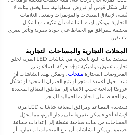
على شكل قوس أو عروض أسطوانية، مما يخلق بيئات لا
تُنسى لإطلاق المنتجات والمؤتمرات وتفعيل العلامات
التجارية. ويمكن لهذه الشاشات أن تتكيف مع أشكال
مختلفة للمرافق مع الحفاظ على جودة بصرية وتأثير بصري
متسقين.
المحلات التجارية والمساحات التجارية
تستفيد بيئات البيع بالتجزئة من شاشات LED المرنة لخلق
تجارب تسوق ديناميكية توجِّه حركة العملاء وتبرز
المعروضات المختارة
منتجات
. ويمكن لهذه الشاشات أن
تلتف حول أعمدة المتجر أو تتبع الجدران المنحنية أو تشكِّل
عروضًا إبداعية تجذب الانتباه إلى مناطق البضائع المحددة
مع الحفاظ على الجاذبية الجمالية للمتجر.
تستخدم المطاعم ومرافق الضيافة شاشات LED مرنة
لإنشاء أجواء يمكن تغييرها على مدار اليوم، مما يحوّل
المساحات من بيئات صباحية نشطة إلى إعدادات مسائية
حميمية. ويمكن للشاشات أن تتبع المنحنيات المعمارية أو