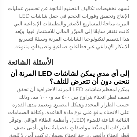
تُسهم تخفيضات تكاليف التصنيع الناتجة عن تحسين عمليات
الإنتاج وتحقيق وفورات الحجم في جعل شاشات LED
المرنة متاحةً للمشاريع الأصغر والتطبيقات الإبداعية التي
كانت تفتقر سابقًا إلى المبرِّر المالي للاستثمار فيها. ويُعد
هذا التعميم لتكنولوجيا الشاشات المرنة وسيلةً لتسريع
الابتكار الإبداعي عبر قطاعاتٍ صناعيةٍ وتطبيقاتٍ متنوعة.
الأسئلة الشائعة
إلى أي مدى يمكن لشاشات LED المرنة أن
تنحني دون أن تتعرض للتلف؟
يمكن لمعظم شاشات LED المرنة الاحترافية أن تحقق
نصف قطر انحناء يتراوح بين ٥٠٠ مم و١٠٠٠ مم، وذلك
حسب الطراز المحدد وهيكل التصنيع. ويعتمد مدى القدرة
على الانحناء بدقةٍ على نوع مادة القاعدة، وكثافة الصمامات
الثنائية الباعثة للضوء (LED)، وأنظمة الطلاء الواقي. وتوفّر
الشركات المصنِّعة مواصفاتٍ تفصيليةً تتعلق بأدنى نصف
قطر انحناء وأقصى درجة انحناء لضمان تركيب آمن لا يُلحق