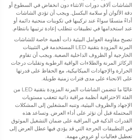
الشاشات آلاف دورات الانثناء دون انخفاض في السطوع أو
دقة الألوان أو سلامة البكسل. ويجب أن تؤدي الشاشات
أداءً متسقًا سواءً عند تركيبها في تكوينات منحنية دائمة أو
عند استخدامها في تطبيقات تتطلب إعادة ترتيبها بانتظام.
تصبح مقاومة العوامل البيئية ذات أهمية خاصة للشاشات
المرنة المزودة بتقنية LED المستخدمة في التثبيتات
الخارجية أو الظروف الداخلية الصعبة. ويجب أن تقاوم
الركائز المرنة والطلاءات الواقية الرطوبة وتقلبات درجات
الحرارة والإجهادات الميكانيكية، مع الحفاظ على قدرتها
على الانحناء على مدى فترات زمنية طويلة.
غالبًا ما تتضمن الشاشات المرنة المزودة بتقنية LED من
الفئة الاحترافية أنظمة مراقبة ذاتية تتعقب مستويات
الإجهاد والظروف البيئية، وتنبه المشغلين إلى المشكلات
المحتملة قبل أن تؤثر على أداء العرض. وتساعد هذه
القدرات الذكية في المراقبة على ضمان التشغيل الموثوق
في التطبيقات الحرجة التي قد يؤدي فيها عطل العرض إلى
تعطيل فعاليات أو عروض مهمة.