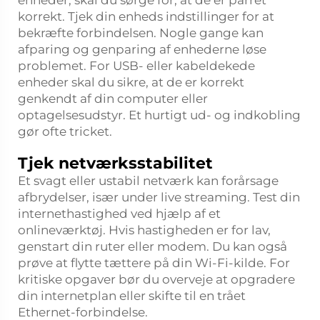
enheder, skal du sørge for, at de er parret
korrekt. Tjek din enheds indstillinger for at
bekræfte forbindelsen. Nogle gange kan
afparing og genparing af enhederne løse
problemet. For USB- eller kabeldekede
enheder skal du sikre, at de er korrekt
genkendt af din computer eller
optagelsesudstyr. Et hurtigt ud- og indkobling
gør ofte tricket.
Tjek netværksstabilitet
Et svagt eller ustabil netværk kan forårsage
afbrydelser, især under live streaming. Test din
internethastighed ved hjælp af et
onlineværktøj. Hvis hastigheden er for lav,
genstart din ruter eller modem. Du kan også
prøve at flytte tættere på din Wi-Fi-kilde. For
kritiske opgaver bør du overveje at opgradere
din internetplan eller skifte til en trået
Ethernet-forbindelse.