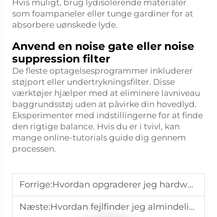
Hvis muligt, brug lydisolerende materialer
som foampaneler eller tunge gardiner for at
absorbere uønskede lyde.
Anvend en noise gate eller noise
suppression filter
De fleste optagelsesprogrammer inkluderer
støjport eller undertrykningsfilter. Disse
værktøjer hjælper med at eliminere lavniveau
baggrundsstøj uden at påvirke din hovedlyd.
Eksperimenter med indstillingerne for at finde
den rigtige balance. Hvis du er i tvivl, kan
mange online-tutorials guide dig gennem
processen.
Forrige:
Hvordan opgraderer jeg hardwarekomponenterne i en alt-i-en computer?
Næste:
Hvordan fejlfinder jeg almindelige problemer med mit højttalersystem, såsom forvrængning eller lav volumen?