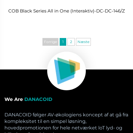
COB Black Series All in One (Interaktiv)-DC-DC-146/Z
Forrige
1
2
Næste
We Are
DANACOID
DANACOID følger AV-økologiens koncept af at gå fra
kompleksitet til en simpel løsning,
hovedpromotionen for hele netværket loT lyd- og