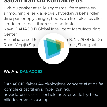
Sådan kan du kontakte os
Hvis du ønsker at stille spørgsmål, fremsætte en
anmodning eller klage over, hvordan vi behandler
dine personoplysninger, bedes du kontakte os eller
sende en e-mail til adressen nedenfor.
Navn: DANACOID Global Intelligent Manufacturing
Center
E-mailadresse: Rum 805, Bygning B, Nr. 2988 Gu Dai
Road, Yingjia Square, Minhang District, Shanghai
We Are
DANACOID
DANACOID følger AV-økologiens koncept af at gå fra
kompleksitet til en simpel løsning,
hovedpromotionen for hele netværket loT lyd- og
billedoverførselsløsning