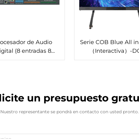
ocesador de Audio
Serie COB Blue All i
igital (8 entradas 8
（Interactiva）-D
alidas)-DA-0808D
108/plus
licite un presupuesto gratu
Nuestro representante se pondrá en contacto con usted pronto.