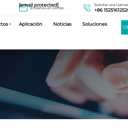
[email protected]
Solicitar una Llama
Envíanos un correo.
+86 1525161252
ctos
Aplicación
Noticias
Soluciones
O
pr