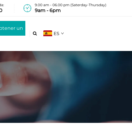
da:
9.00 am - 06.00 pm (Saterday-Thursday)
0
9am - 6pm
btener un
ES

esupuesto