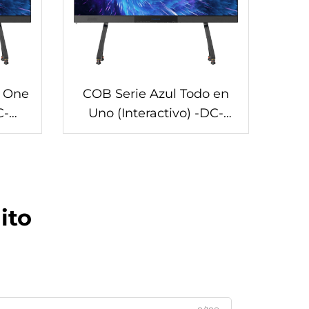
n One
COB Serie Azul Todo en
C-
Uno (Interactivo) -DC-
162/plus/4K
ito