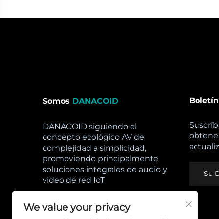
Boletín
Somos
DANACOID
Suscríb
DANACOID siguiendo el
obtener
concepto ecológico AV de
actuali
complejidad a simplicidad,
promoviendo principalmente
soluciones integrales de audio y
video de red IoT
Horas De Apertura:
We value your privacy
Lun - Sab: 8am - 5pm,