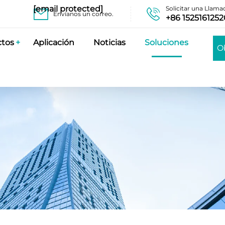
[email protected]
Solicitar una Llama
Envíanos un correo.
+86 1525161252
ctos
Aplicación
Noticias
Soluciones
O
pr