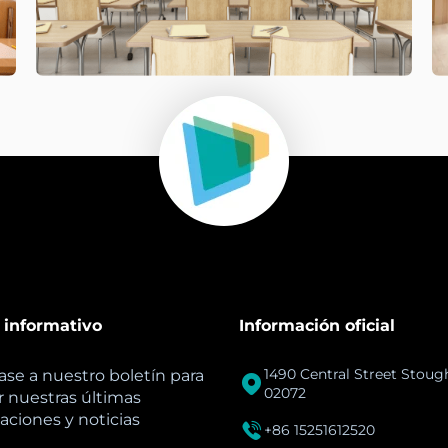
 informativo
Información oficial
1490 Central Street Stou
ase a nuestro boletín para

02072
 nuestras últimas
zaciones y noticias

+86 15251612520