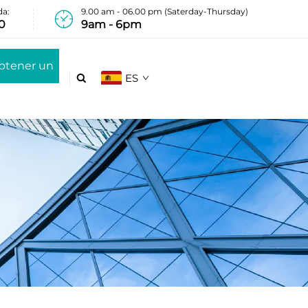
da:
9.00 am - 06.00 pm (Saterday-Thursday)
0
9am - 6pm
btener un
ES

esupuesto