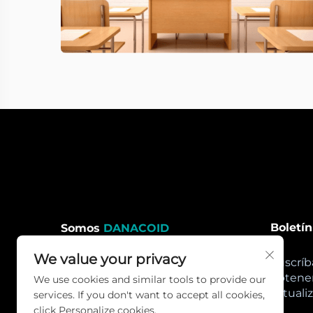
Boletín
Somos
DANACOID
We value your privacy
Suscríb
DANACOID siguiendo el
obtener
concepto ecológico AV de
We use cookies and similar tools to provide our
actuali
complejidad a simplicidad,
services. If you don't want to accept all cookies,
promoviendo principalmente
click Personalize cookies.