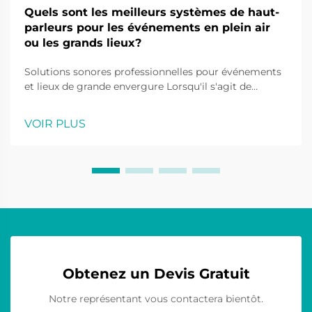
Quels sont les meilleurs systèmes de haut-
parleurs pour les événements en plein air
ou les grands lieux?
Solutions sonores professionnelles pour événements
et lieux de grande envergure Lorsqu'il s'agit de
diffuser un son cristallin sur de vastes espaces, les
systèmes de haut-parleurs extérieurs jouent un rôle
VOIR PLUS
essentiel dans la création d'expériences sonores
immersives. Que ce soit pour des festivals de
musique, des événements sportifs ou autres...
Obtenez un Devis Gratuit
Notre représentant vous contactera bientôt.