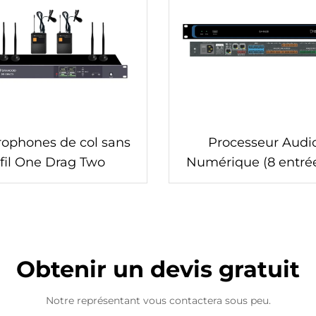
rophones de col sans
Processeur Audi
fil One Drag Two
Numérique (8 entrée
sorties)-DA-0812
Obtenir un devis gratuit
Notre représentant vous contactera sous peu.