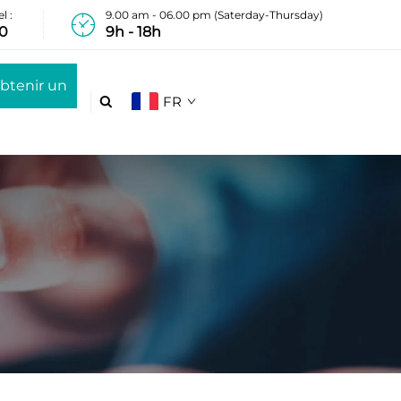
l :
9.00 am - 06.00 pm (Saterday-Thursday)
20
9h - 18h
btenir un
FR

devis