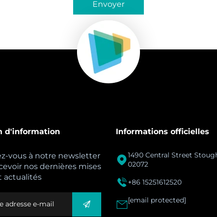
Envoyer
n d'information
Informations officielles
1490 Central Street Stou
-vous à notre newsletter

02072
cevoir nos dernières mises
t actualités

+86 15251612520
[email protected]
