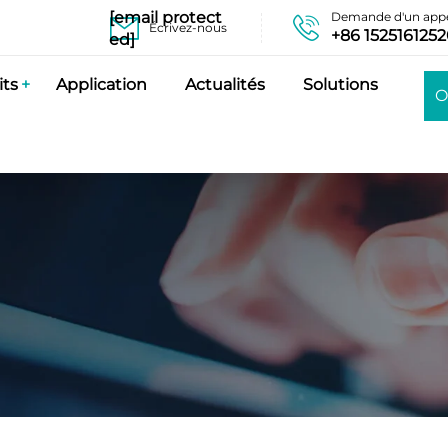
[email protect
Demande d'un appe
Écrivez-nous
+86 152516125
ed]
its
Application
Actualités
Solutions
O