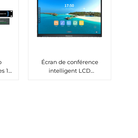
o
Écran de conférence
s 12
intelligent LCD
D
(Interactif)-DS-100B