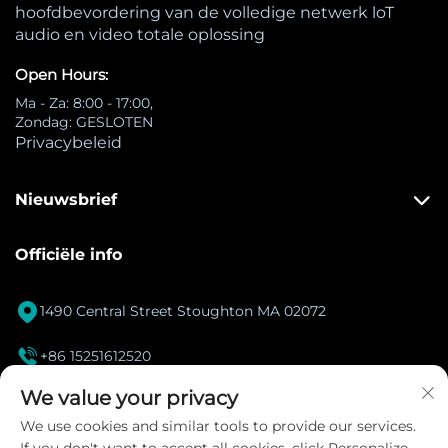
hoofdbevordering van de volledige netwerk loT
audio en video totale oplossing
Open Hours:
Ma - Za: 8:00 - 17:00,
Zondag: GESLOTEN
Privacybeleid
Nieuwsbrief
Officiële info

1490 Central Street Stoughton MA 02072

+86 15251612520
[email protected]
We value your privacy

We use cookies and similar tools to provide our services.