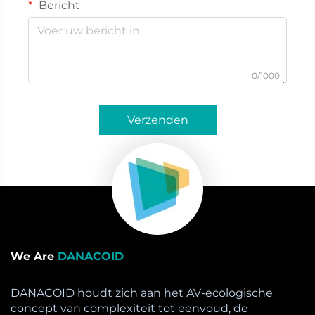
Bericht
0/1000
Verzenden
We Are
DANACOID
DANACOID houdt zich aan het AV-ecologische
concept van complexiteit tot eenvoud, de