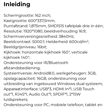
Inleiding
Schermgrootte: 162 inch;
Kastgrootte: 600*337,5mm;
Puntafstand: 1,875mm, SMD1515 tafelplak drie in één;
Resolutie: 1920*1080, beeldverhouding 16:9;
Schermverversingssnelheid: 3840Hz;
Beeldcontrast: 5000:1; Helderheid: 600cd/m²;
Beeldgrijsniveau: 16bit;
Kijkhoek: horizontale kijkhoek 160°, verticale
kijkhoek 140°;
Ondersteuning voor IR/Bluetooth
afstandsbediening;
Systeemversie: Android8.0, werkgeheugen: 3GB,
opslagcapaciteit: 16GB, ondersteuning voor
uitbreiding van ingebouwd Windows dual systeem;
Apparaatinterface: USB*3, HDMI In*1, USB Touch
out*1, RJ45*1, Audio Out*1, SPDIF*1, 2*15W
luidsprekers;
Ondersteuning voor PC, mobiele telefoon, tablet en