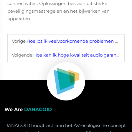
connectiviteit. Oplossingen bestaan uit sterke
beveiligingsmaatregelen en het bijwerken van
apparaten.
Vorige:
Hoe los ik veelvoorkomende problemen met mijn luidsprekersysteem op, zoals vervorming of een laag volume?
Volgende:
Hoe kan ik hoge kwaliteit audio garanderen tijdens live-uitzendingen?
We Are
DANACOID
DANACOID houdt zich aan het AV-ecologische concept