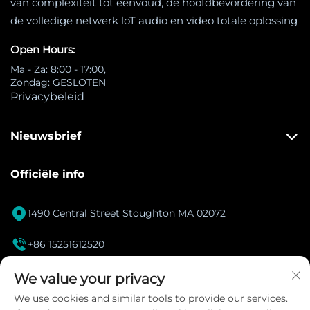
van complexiteit tot eenvoud, de hoofdbevordering van
de volledige netwerk loT audio en video totale oplossing
Open Hours:
Ma - Za: 8:00 - 17:00,
Zondag: GESLOTEN
Privacybeleid
Nieuwsbrief
Officiële info

1490 Central Street Stoughton MA 02072

+86 15251612520
[email protected]

We value your privacy
We use cookies and similar tools to provide our services.