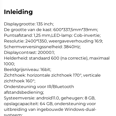
Inleiding
Displaygrootte: 135 inch;
De grootte van de kast: 600*337,5mm*39mm;
Puntsafstand: 1,25 mm,LED-lamp: Cob-invertie;
Resolutie: 2400*1350, weergaveverhouding 16:9;
Schermverversingssnelheid: 3840Hz;
Displaycontrast: 20000:1;
Helderheid: standaard 600 (na correctie), maximaal
1000;
Beeldgrijsniveau: 16bit;
Zichthoek: horizontale zichthoek 170°, verticale
zichthoek 160°;
Ondersteuning voor IR/Bluetooth
afstandsbediening;
Systeemversie: android11.0, geheugen: 8 GB,
opslagcapaciteit: 64 GB, ondersteuning voor
uitbreiding van ingebouwde Windows-dual-
systeem;