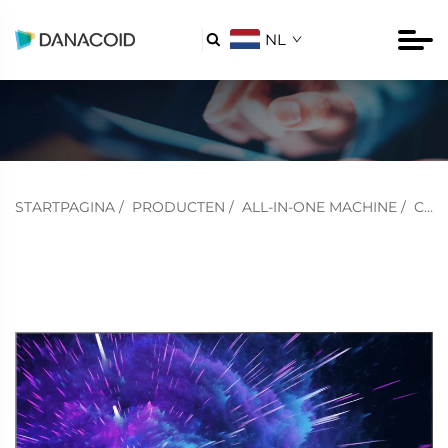
NL

STARTPAGINA
/
PRODUCTEN
/
ALL-IN-ONE MACHINE
/
COB ALL-IN-ONE MACHINE