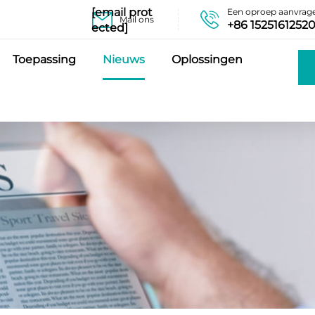
[email prot
Een oproep aanvrag
Mail ons
+86 1525161252
ected]
Toepassing
Nieuws
Oplossingen
a