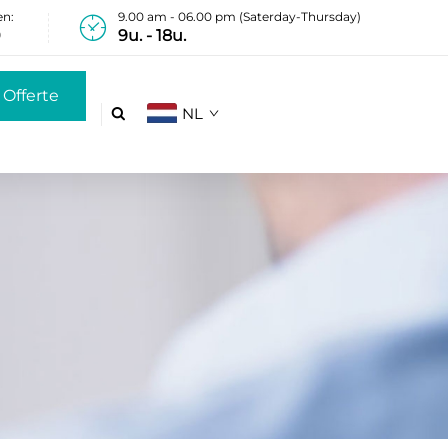
en:
9.00 am - 06.00 pm (Saterday-Thursday)
0
9u. - 18u.
Offerte
NL

anvragen