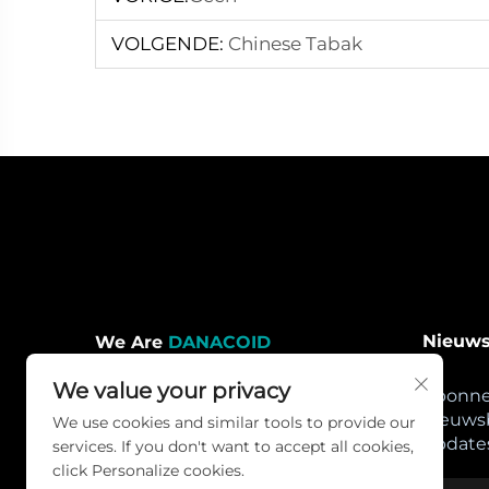
VOLGENDE:
Chinese Tabak
Nieuws
We Are
DANACOID
We value your privacy
Abonnee
DANACOID houdt zich aan het
nieuwsb
We use cookies and similar tools to provide our
AV-ecologische concept van
update
services. If you don't want to accept all cookies,
complexiteit tot eenvoud, de
click Personalize cookies.
hoofdbevordering van de