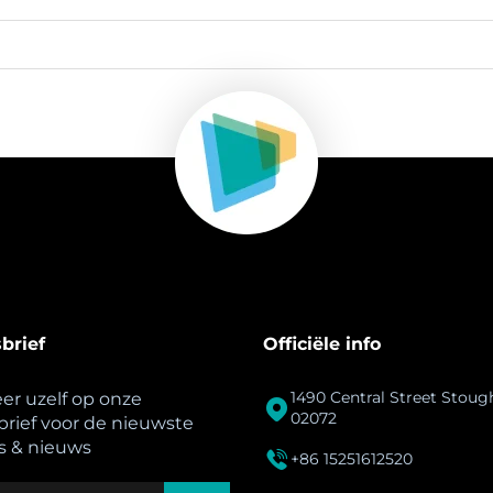
brief
Officiële info
1490 Central Street Stou
r uzelf op onze

02072
rief voor de nieuwste
s & nieuws

+86 15251612520