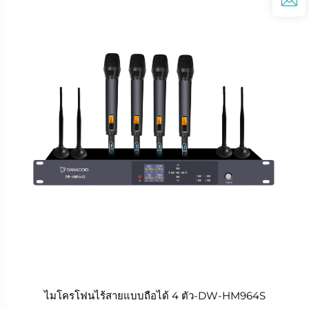
ไมโครโฟนไร้สายแบบถือได้ 4 ตัว-DW-HM964S