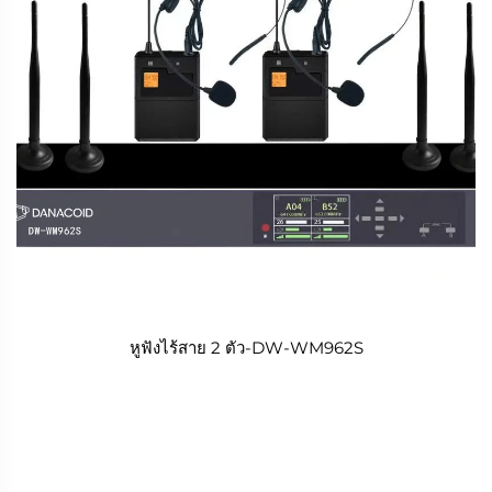
หูฟังไร้สาย 2 ตัว-DW-WM962S