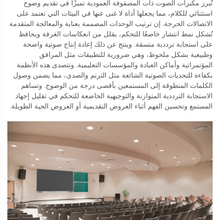
تُبرز مكبرات الصوت ذات المصفوفة العمودية تميزًا في تقديم وضوح
استثنائي للكلام، مما يجعلها أداة لا غنى عنها في البيئات التي تعتمد على
الاتصالات الحرجة. إن ترتيب الوحدات المصممة بعناية والمعالجة المتقدمة
تُشكل نمط انتشار خاضعًا للتحكم، يقلل من انعكاسات الغرفة ويحافظ
على استجابة ترددية متسقة. وينتج عن ذلك إعادة إنتاج صوتية واضحة
وطبيعية بشكل ملحوظ، وهي ضرورية للتطبيقات مثل المرافق
المؤتمراتية وأماكن العبادة والمؤسسات التعليمية. وتتصدى هذه الأنظمة
بكفاءة للتحديات الصوتية الشائعة مثل الترنم والصدى، مما يضمن وصول
الكلمات المنطوقة إلى المستمعين بأقصى درجة من الوضوح. وتساهم
الاستجابة الترددية المتوازنة والتوجيهية الخاضعة للتحكم في تقليل إجهاد
المستمع وتحسين الفهم أثناء العروض التقديمية أو العروض الحية الطويلة.