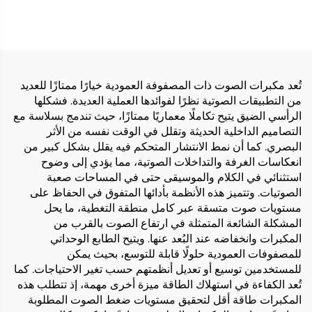
HM964S
تُعد مكبرات الصوت ذات المصفوفة العمودية خيارًا ممتازًا للعديد
من التطبيقات الصوتية نظرًا لفوائدها العملية العديدة. فشكلها
الرأسي الضيق يتيح تكاملًا معماريًا ممتازًا، حيث تندمج بسلاسة مع
التصاميم الداخلية الحديثة وتقلل في الوقت نفسه من الأثر
البصري. كما أن نمط الانتشار المتحكم فيه يقلل بشكل كبير من
انعكاسات الغرفة والتداخلات الصوتية، مما يؤدي إلى وضوح
استثنائي في الكلام والموسيقى حتى في المساحات صعبة
الصوتيات. وتتميز هذه الأنظمة بأدائها المتفوق في الحفاظ على
مستويات صوت متسقة عبر كامل منطقة التغطية، ما يحل
المشكلة الشائعة المتمثلة في ارتفاع الصوت بالقرب من
المكبرات وانخفاضه عند البُعد عنها. ويتيح الطابع الوحداتي
للمصفوفات العمودية حلولًا قابلة للتوسع، بحيث يمكن
للمستخدمين توسيع أو تعديل أنظمتهم حسب تغير الاحتياجات. كما
تُعد الكفاءة في استهلاك الطاقة ميزة أخرى مهمة، إذ تتطلب هذه
المكبرات طاقة أقل لتحقيق مستويات ضغط الصوت المطلوبة