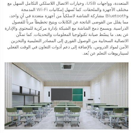
المتعددة، وواجهات USB، وخيارات الاتصال اللاسلكي التكامل السهل مع
مختلف الأجهزة والملحقات. كما تُسهل إمكانيات Wi-Fi المدمجة
وBluetooth مشاركة الشاشة لاسلكياً من أجهزة متعددة في آنٍ واحد،
مما يقلل من الفوضى الناتجة عن الكابلات ويتيح تخطيطاً مرناً للفصول
الدراسية. ويسمح دمج الشاشة مع الشبكة بإدارة مركزية للمحتوى والإدارة
عن بعد، ما يبسّط صيانة تكنولوجيا المعلومات والتحديثات. كما تمكّن
الاتصالية السحابية من الوصول الفوري إلى المصادر التعليمية والتخزين
الآمن لمواد الدروس، بالإضافة إلى دعم أدوات التعاون في الوقت الفعلي
لسيناريوهات التعلم عن بُعد.