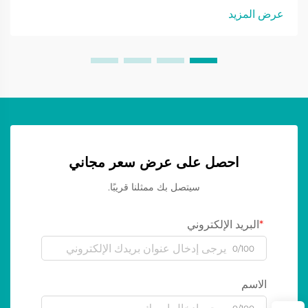
الشاشة السكينية (knifescreen grain technology) كشاشة
عرض المزيد
أساسية لها. أقل بكثير في الحجم مقارنة بالتصميمات التقليدية
لشاشات LED...
احصل على عرض سعر مجاني
سيتصل بك ممثلنا قريبًا.
البريد الإلكتروني
0/100
الاسم