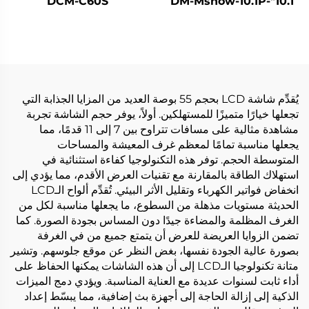
DCM-C60S
10.1"-DM-Mshow-10.1P
يُقدِّم شاشة LCD بحجم 55 بوصة العديد من المزايا الجذابة التي
تجعلها خيارًا متميزًا للمستهلكين. أولاً، يوفر حجم الشاشة تجربة
مشاهدة مثالية على مسافات تتراوح بين 7 إلى 11 قدمًا، مما
يجعلها مناسبة تمامًا لمعظم غرف المعيشة والمساحات
المتوسطة الحجم. توفر هذه التكنولوجيا كفاءة استثنائية في
استهلاك الطاقة بالمقارنة مع تقنيات العرض الأقدم، مما يؤدي إلى
انخفاض فواتير الكهرباء وتقليل الأثر البيئي. تُقدِّم ألواح الـLCD
الحديثة مستويات مذهلة من السطوع، ما يجعلها مناسبة لكل من
الغرف المظلمة والمضاءة جيدًا دون المساس بجودة الصورة. كما
تضمن الزوايا العريضة للعرض أن يتمتع جميع من في الغرفة
بصورة عالية الجودة نفسها، بغض النظر عن موقع جلوسهم. وتشير
متانة تكنولوجيا الـLCD إلى أن هذه الشاشات يمكنها الحفاظ على
أداء ثابت لسنوات عديدة مع العناية المناسبة. ويؤدي دمج الميزات
الذكية إلى إزالة الحاجة إلى أجهزة بث إضافية، مما يبسّط إعداد