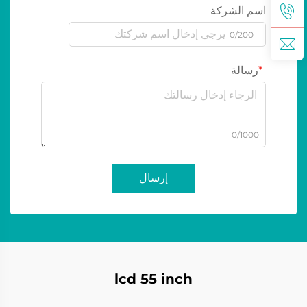
اسم الشركة
0/200
رسالة
0/1000
إرسال
lcd 55 inch