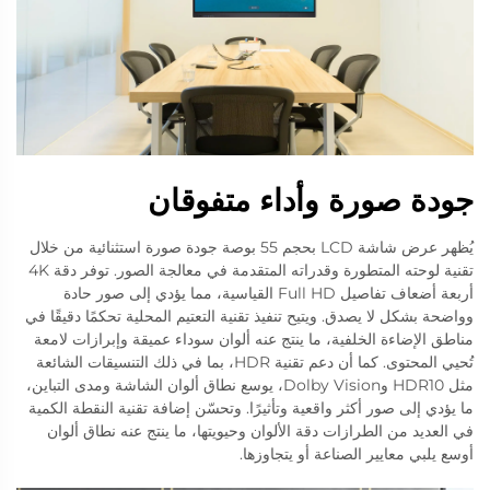
جودة صورة وأداء متفوقان
يُظهر عرض شاشة LCD بحجم 55 بوصة جودة صورة استثنائية من خلال
تقنية لوحته المتطورة وقدراته المتقدمة في معالجة الصور. توفر دقة 4K
أربعة أضعاف تفاصيل Full HD القياسية، مما يؤدي إلى صور حادة
وواضحة بشكل لا يصدق. ويتيح تنفيذ تقنية التعتيم المحلية تحكمًا دقيقًا في
مناطق الإضاءة الخلفية، ما ينتج عنه ألوان سوداء عميقة وإبرازات لامعة
تُحيي المحتوى. كما أن دعم تقنية HDR، بما في ذلك التنسيقات الشائعة
مثل HDR10 وDolby Vision، يوسع نطاق ألوان الشاشة ومدى التباين،
ما يؤدي إلى صور أكثر واقعية وتأثيرًا. وتحسّن إضافة تقنية النقطة الكمية
في العديد من الطرازات دقة الألوان وحيويتها، ما ينتج عنه نطاق ألوان
أوسع يلبي معايير الصناعة أو يتجاوزها.