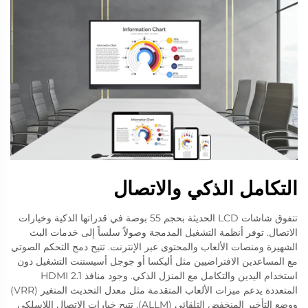
التكامل الذكي والاتصال
تتفوق شاشات LCD الحديثة بحجم 55 بوصة في قدراتها الذكية وخيارات
الاتصال. توفر أنظمة التشغيل المدمجة وصولاً سلساً إلى خدمات البث
الشهيرة ومنصات الألعاب والمحتوى عبر الإنترنت. تتيح دمج التحكم الصوتي
مع المساعدين الافتراضيين مثل أليكسا أو جوجل أسيستنت التشغيل دون
استخدام اليدين والتكامل مع المنزل الذكي. وجود منافذ HDMI 2.1
المتعددة يدعم ميزات الألعاب المتقدمة مثل معدل التحديث المتغير (VRR)
ووضع التأخير المنخفض التلقائي (ALLM). تتيح خيارات الاتصال اللاسلكي