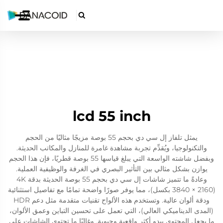

lcd 55 inch
يمثل تلفاز إل سي دي بحجم 55 بوصة مزيجًا مثاليًا من الحجم
والتكنولوجيا، ويُقدِّم تجربة مشاهدة غامرة للمنازل والمكاتب الحديثة.
وبفضل شاشته الواسعة التي يبلغ قياسها 55 بوصة قطريًا، فإن هذا الحجم
يوازن بشكل مثالي بين التأثير البصري في الغرفة والوظيفية العملية.
وعادةً ما تتميز شاشات إل سي دي بحجم 55 بوصة الحديثة بدقة 4K
(3840 × 2160 بكسل)، مما يوفر صورًا واضحة تمامًا مع تفاصيل استثنائية
ودقة ألوان عالية. وتستخدم هذه الألواح تقنيات متقدمة مثل دعم HDR
(المدى الديناميكي العالي)، التي تعمل على تحسين التباين وعمق الألوان،
ما يجعل المحتوى يبدو أكثر واقعية وحيوية. وغالبًا ما تحتوي الشاشات على