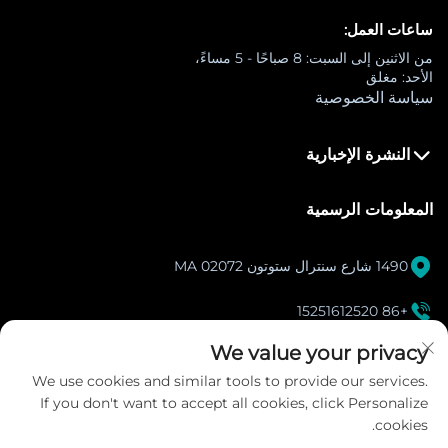
ساعات العمل:
من الاثنين إلى السبت: 8 صباحًا - 5 مساءً،
الأحد: مغلق
سياسة الخصوصية
النشرة الإخبارية
المعلومات الرسمية

1490 شارع سنترال ستوتون MA 02072

+86 15251612520
[email protected]
We value your privacy

We use cookies and similar tools to provide our services.
If you don't want to accept all cookies, click Personalize
انستغرام
cookies.