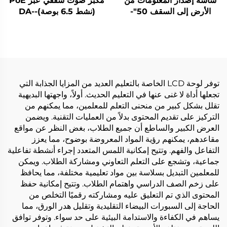
شاشة إصدار المعلومات من
مكبر صوت سقفي عبر PoE
الأرض إلى السقف 50"-
(نشط 6.5 بوصة)-DA-
RPO65S
DCM-IS 50L
توفر لوحة LCD الخاصة بالتعليم العديد من المزايا الجذابة التي
تجعلها أداة لا غنى عنها في التعليم الحديث. أولاً، واجهتها البديهية
تقلل بشكل كبير من منحنى التعلم للمعلمين، مما يمكنهم من
التركيز على تقديم المحتوى بدلاً من العمليات التقنية. ويضمن
العرض الكبير والساطع أن جميع الطلاب، بغض النظر عن مواقع
مقاعدهم، يمكنهم رؤية المواد المعروضة بوضوح، مما يعزز
التفاعل والفهم. وتتيح إمكانية اللمس المتعدد إجراء أنشطة تفاعلية
جماعية، وتشجع على التعلم التعاوني ومشاركة الطلاب. ويمكن
للمعلمين التبديل بسلاسة بين مواد تعليمية مختلفة، مما يحافظ
على زخم الصف الدراسي واهتمام الطلاب. وتتيح إمكانية حفظ
المحتوى الذي تم التعليق عليه ومشاركته رقميًا التخلص من
الحاجة إلى السبورات البيضاء التقليدية وتقليل هدر الورق، مما
يساهم في الكفاءة والاستدامة البيئية على حد سواء. وتوفر توافق