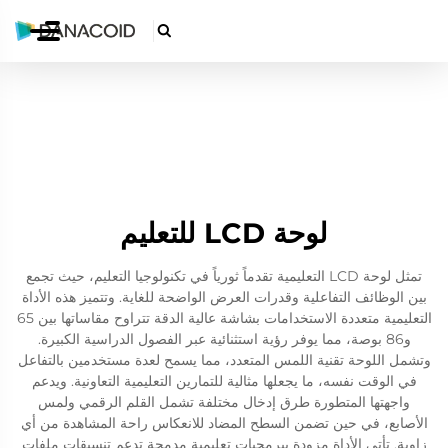

لوحة LCD للتعليم
تمثل لوحة LCD التعليمية تقدماً ثورياً في تكنولوجيا التعليم، حيث تجمع
بين الوظائف التفاعلية وقدرات العرض الواضحة للغاية. وتتميز هذه الأداة
التعليمية متعددة الاستخدامات بشاشة عالية الدقة تتراوح مقاساتها بين 65
و86 بوصة، مما يوفر رؤية استثنائية عبر الفصول الدراسية الكبيرة.
وتشمل اللوحة تقنية اللمس المتعدد، مما يسمح لعدة مستخدمين بالتفاعل
في الوقت نفسه، ما يجعلها مثالية للتمارين التعليمية التعاونية. ويدعم
واجهتها المتطورة طرق إدخال مختلفة تشمل القلم الرقمي ولمس
الأصابع، في حين تضمن السطح المضاد للانعكاس راحة المشاهدة من أي
زاوية. تأتي الأداة مزودة ببرمجيات تعليمية مدمجة تدعم تنسيقات ملفات