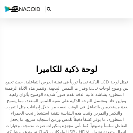

لوحة ذكية للكاميرا
تمثل لوحة LCD الذكية تقدماً ثورياً في تقنية العرض التفاعلية، حيث تجمع
بين وضوح لوحات LCD وقدرات اللمس البديهية. وتتميز هذه الأداة الرقمية
المتطورة بشاشة عالية الدقة تقدم صوراً شديدة الوضوح بألوان زاهية
وتباين حاد. وتشتمل اللوحة الذكية على تقنية اللمس المتعدد، مما يسمح
لعدة مستخدمين بالتفاعل في الوقت نفسه من خلال إيماءات مثل التقريب
والتكبير والتمرير. وبُنيت هذه الشاشة بتقنية استشعار تحت الحمراء
المتطورة، ما يوفر كشفاً دقيقاً للمس وزمن استجابة سريع، ما يجعل
التفاعل سلساً وطبيعياً. كما تأتي مجهزة بمكبرات صوت مدمجة، وخيارات
اتصال متعددة تشمل HDMI وUSB وإمكانات لاسلكية، وتدعم مشاركة