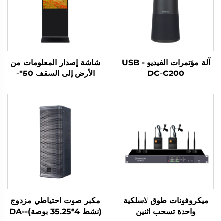
آلة مؤتمرات الفيديو USB -
شاشة إصدار المعلومات من
DC-C200
الأرض إلى السقف 50"-
DCM-IS 50L
ميكروفونات طوق لاسلكية
مكبر صوت احتياطي مزدوج
واحدة تسحب اثنين
(نشط 4*35.25 بوصة)-DA-