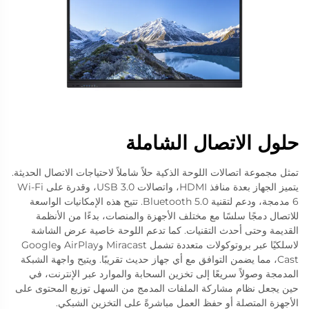
حلول الاتصال الشاملة
تمثل مجموعة اتصالات اللوحة الذكية حلاً شاملاً لاحتياجات الاتصال الحديثة.
يتميز الجهاز بعدة منافذ HDMI، واتصالات USB 3.0، وقدرة على Wi-Fi
6 مدمجة، ودعم لتقنية Bluetooth 5.0. تتيح هذه الإمكانيات الواسعة
للاتصال دمجًا سلسًا مع مختلف الأجهزة والمنصات، بدءًا من الأنظمة
القديمة وحتى أحدث التقنيات. كما تدعم اللوحة خاصية عرض الشاشة
لاسلكيًا عبر بروتوكولات متعددة تشمل Miracast وAirPlay وGoogle
Cast، مما يضمن التوافق مع أي جهاز حديث تقريبًا. ويتيح واجهة الشبكة
المدمجة وصولاً سريعًا إلى تخزين السحابة والموارد عبر الإنترنت، في
حين يجعل نظام مشاركة الملفات المدمج من السهل توزيع المحتوى على
الأجهزة المتصلة أو حفظ العمل مباشرةً على التخزين الشبكي.