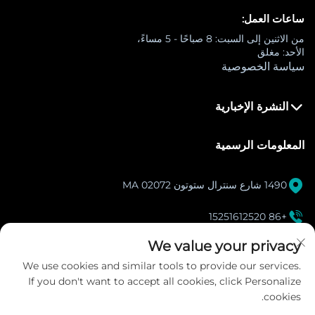
ساعات العمل:
من الاثنين إلى السبت: 8 صباحًا - 5 مساءً،
الأحد: مغلق
سياسة الخصوصية
النشرة الإخبارية
المعلومات الرسمية

1490 شارع سنترال ستوتون MA 02072

+86 15251612520
[email protected]
We value your privacy

We use cookies and similar tools to provide our services.
If you don't want to accept all cookies, click Personalize
انستغرام
cookies.