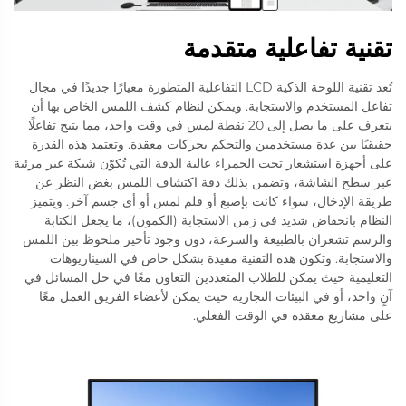
تقنية تفاعلية متقدمة
تُعد تقنية اللوحة الذكية LCD التفاعلية المتطورة معيارًا جديدًا في مجال
تفاعل المستخدم والاستجابة. ويمكن لنظام كشف اللمس الخاص بها أن
يتعرف على ما يصل إلى 20 نقطة لمس في وقت واحد، مما يتيح تفاعلًا
حقيقيًا بين عدة مستخدمين والتحكم بحركات معقدة. وتعتمد هذه القدرة
على أجهزة استشعار تحت الحمراء عالية الدقة التي تُكوّن شبكة غير مرئية
عبر سطح الشاشة، وتضمن بذلك دقة اكتشاف اللمس بغض النظر عن
طريقة الإدخال، سواء كانت بإصبع أو قلم لمس أو أي جسم آخر. ويتميز
النظام بانخفاض شديد في زمن الاستجابة (الكمون)، ما يجعل الكتابة
والرسم تشعران بالطبيعة والسرعة، دون وجود تأخير ملحوظ بين اللمس
والاستجابة. وتكون هذه التقنية مفيدة بشكل خاص في السيناريوهات
التعليمية حيث يمكن للطلاب المتعددين التعاون معًا في حل المسائل في
آنٍ واحد، أو في البيئات التجارية حيث يمكن لأعضاء الفريق العمل معًا
على مشاريع معقدة في الوقت الفعلي.