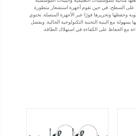
ها مثالية للمؤسسات التعليمية والبيئات المؤسسية
دة على السطح، في حين تقوم أجهزة استشعار متطورة
وبة وحفظها وتحريرها فورًا عبر الأجهزة المتصلة. تحتوي
خيارات توصيل متعددة، تشمل البث اللاسلكي ومنافذ HDMI وUSB، مما يسهل دمجها بسهولة مع البنية التحتية التكنولوجية الحالية. وبفضل
ة مع الحفاظ على الكفاءة في استهلاك الطاقة.