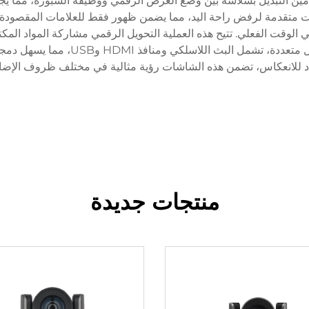
ين التبديل بسلاسة بين وضع العرض الرقمي ووظيفة السبورة، مما يجعل
نيات متقدمة لرفض راحة اليد، مما يضمن ظهور فقط للعلامات المقصو
ي الوقت الفعلي. تتيح هذه العملية التحويل الرقمي مشاركة المواد المكت
السبورة البيضاء من نوع LCD عادةً على 
اد للانعكاس، تضمن هذه الشاشات رؤية مثالية في مختلف ظروف الإضاء
منتجات جديدة