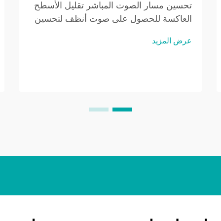
تحسين مسار الصوت المباشر تقليل الأسطح
العاكسة للحصول على صوت أنظف لتحسين
جودة الصوت لمكبرات الصوت المثبتة على
عرض المزيد
الحائط، يجب الانتباه إلى تقليل الانعكاسات.
يمكن أن تُشوّه الأسطح العاكسة مثل الجدران
والسقف الصوت...