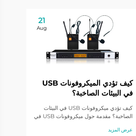
21
Aug
كيف تؤدي الميكروفونات USB
في البيئات الصاخبة؟
كيفي
صوت
كيف تؤدي ميكروفونات USB في البيئات
الصاخبة؟ مقدمة حول ميكروفونات USB في
فهم أ
الاستخدام اليومي أصبحت ميكروفونات USB
اختيا
عرض المزيد
أداة صوتية قياسية لدى الأشخاص الذين