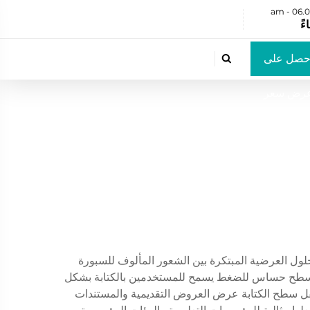
حصل على

رض سعر
ديثة. تجمع هذه الحلول العرضية المبتكرة بين الشعور المألوف للسبورة
يتميز الجهاز بسطح حساس للضغط يسمح للمستخدمين بالكتابة بشكل
تادة، وفي الوقت نفسه عرض محتوى رقمي عالي الدقة. يمكن لشاشة LCD الموجودة أسفل سطح الكتابة عرض العروض التقديمية والمستندات