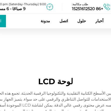
طلب مكالمة:
9.00 am - 06.00 pm (Saterday-Thursday)
+86 15251612520
9 صباحًا - 6 مساءً
أخبار
حلول
اتصل
مدونة
ا
ع
لوحة LCD
ضاء ذات شاشة LCD اندماجًا ثوريًا بين الأسطح الكتابية التقليدية والتكنولوجيا الرقمية الح
ة، ما يُنتج أداة متعددة الاستخدامات للتواصل التناظري والرقمي على حد سواء. 
طبيعي باستخدام أقلام الجافا المع