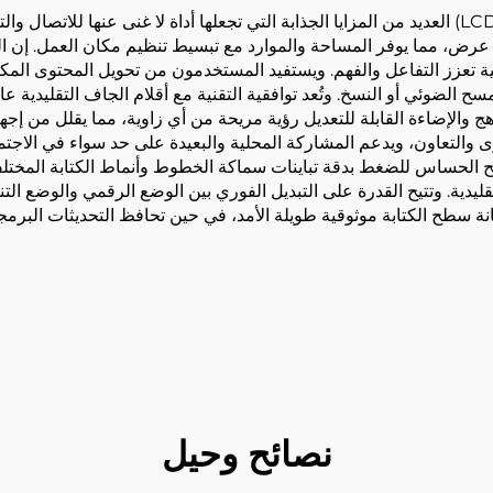
يُقدِّم السبورة البيضاء ذات الشاشة الكريستالية السائلة (LCD) العديد من المزايا الجذابة التي تجعلها 
رض، مما يوفر المساحة والموارد مع تبسيط تنظيم مكان العمل. إن ا
علية تعزز التفاعل والفهم. ويستفيد المستخدمون من تحويل المحتوى المك
الضوئي أو النسخ. وتُعد توافقية التقنية مع أقلام الجاف التقليدية عام
 والإضاءة القابلة للتعديل رؤية مريحة من أي زاوية، مما يقلل من إجهاد
 والتعاون، ويدعم المشاركة المحلية والبعيدة على حد سواء في الاجتم
 الحساس للضغط بدقة تباينات سماكة الخطوط وأنماط الكتابة المختلفة. 
لتقليدية. وتتيح القدرة على التبديل الفوري بين الوضع الرقمي والوضع 
ة سطح الكتابة موثوقية طويلة الأمد، في حين تحافظ التحديثات البرمجية
نصائح وحيل