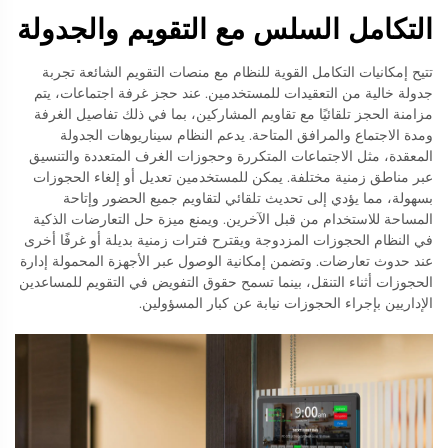
التكامل السلس مع التقويم والجدولة
تتيح إمكانيات التكامل القوية للنظام مع منصات التقويم الشائعة تجربة
جدولة خالية من التعقيدات للمستخدمين. عند حجز غرفة اجتماعات، يتم
مزامنة الحجز تلقائيًا مع تقاويم المشاركين، بما في ذلك تفاصيل الغرفة
ومدة الاجتماع والمرافق المتاحة. يدعم النظام سيناريوهات الجدولة
المعقدة، مثل الاجتماعات المتكررة وحجوزات الغرف المتعددة والتنسيق
عبر مناطق زمنية مختلفة. يمكن للمستخدمين تعديل أو إلغاء الحجوزات
بسهولة، مما يؤدي إلى تحديث تلقائي لتقاويم جميع الحضور وإتاحة
المساحة للاستخدام من قبل الآخرين. ويمنع ميزة حل التعارضات الذكية
في النظام الحجوزات المزدوجة ويقترح فترات زمنية بديلة أو غرفًا أخرى
عند حدوث تعارضات. وتضمن إمكانية الوصول عبر الأجهزة المحمولة إدارة
الحجوزات أثناء التنقل، بينما تسمح حقوق التفويض في التقويم للمساعدين
الإداريين بإجراء الحجوزات نيابة عن كبار المسؤولين.