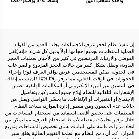
واحدة تسحب اثنين
(نشط 4*3 بوصة)-DA-
RLO304S
إن تنفيذ نظام لحجز غرف الاجتماعات يجلب العديد من الفوائد
العملية للمنظمات بجميع أحجامها. أولاً وقبل كل شيء، فإنه يُلغي
الفوضى والارتباك المرتبطين في كثير من الأحيان بعمليات الحجز
اليدوية، ويقلل بشكل كبير من حالات الحجز المزدوج والصراعات
في الجدولة. يمكن للمستخدمين عرض توافر الغرف فورًا وإجراء
الحجوزات في الوقت الفعلي، مما يوفر وقتًا قيّمًا كان سيتم إنفاقه
في التنسيق عبر البريد الإلكتروني أو المكالمات الهاتفية. تضمن
الإشعارات التلقائية للنظام إبلاغ جميع المشاركين بتفاصيل
الاجتماع أو التغييرات أو الإلغاءات، ما يحسّن التواصل ويقلل من
حالات عدم الحضور. ومن منظور إدارة الموارد، يساعد النظام
المنظمات على تحقيق أقصى استفادة من استخدام المساحات من
خلال توفير تحليلات مفصلة لأنماط استخدام الغرف، مما يمكن من
اتخاذ قرارات قائمة على البيانات بشأن تخصيص المساحات وتوزيع
الموارد. كما أن دمج النظام مع أنظمة التقويم الحالية يخلق سير