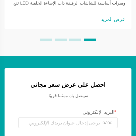
وميزات أساسية للشاشات الرقيقة ذات الإضاءة الخلفية LED تقع
شاشات LED الرقيقة في طليعة تقنية عرض LED حاليًا وتُستخدم
على نطاق واسع لعرض محتويات مختلفة للمستهلكين. هذه الأنواع...
عرض المزيد
احصل على عرض سعر مجاني
سيتصل بك ممثلنا قريبًا.
البريد الإلكتروني
0/100